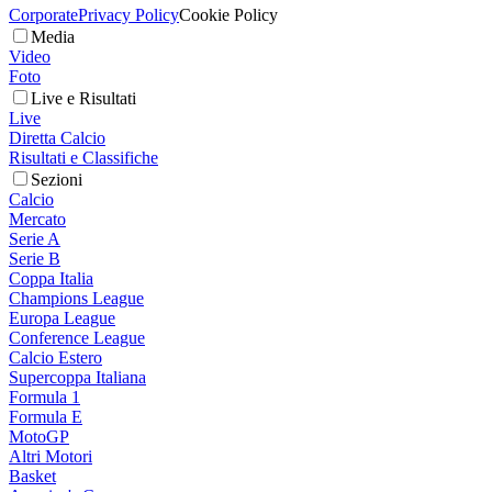
Corporate
Privacy Policy
Cookie Policy
Media
Video
Foto
Live e Risultati
Live
Diretta Calcio
Risultati e Classifiche
Sezioni
Calcio
Mercato
Serie A
Serie B
Coppa Italia
Champions League
Europa League
Conference League
Calcio Estero
Supercoppa Italiana
Formula 1
Formula E
MotoGP
Altri Motori
Basket