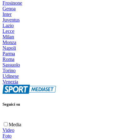
Frosinone
Genoa
Inter
Juventus
Lazio
Lecce
Milan
Monza
Napoli
Parma
Roma
Sassuolo
Torino
Udinese
Venezia
Seguici su
Media
Video
Foto