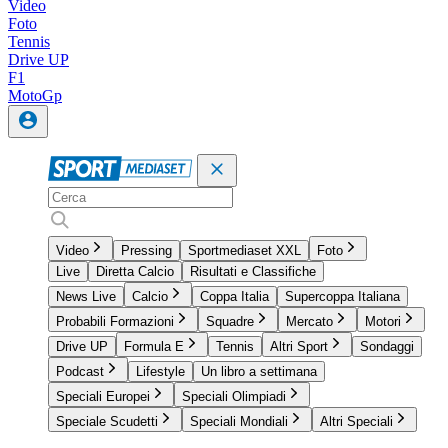
Video
Foto
Tennis
Drive UP
F1
MotoGp
Video
Pressing
Sportmediaset XXL
Foto
Live
Diretta Calcio
Risultati e Classifiche
News Live
Calcio
Coppa Italia
Supercoppa Italiana
Probabili Formazioni
Squadre
Mercato
Motori
Drive UP
Formula E
Tennis
Altri Sport
Sondaggi
Podcast
Lifestyle
Un libro a settimana
Speciali Europei
Speciali Olimpiadi
Speciale Scudetti
Speciali Mondiali
Altri Speciali