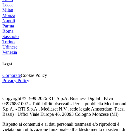
Lecce
Milan
Monza
Napoli
Parma
Roma
Sassuolo
Torino
Udinese
Venezia
Legal
Corporate
Cookie Policy
Privacy Policy
Copyright © 1999-
2026
RTI S.p.A. Business Digital - P.Iva
03976881007 - Tutti i diritti riservati - Per la pubblicità Mediamond
S.p.A. - RTI S.p.A., Mediaset N.V., sede legale Amsterdam (Paesi
Bassi) - Uffici Viale Europa 46, 20093 Cologno Monzese (MI)
Rispetto ai contenuti e ai dati personali trasmessi e/o riprodotti è
vietata ogni utilizzazione funzionale all’addestramento di sistemi di