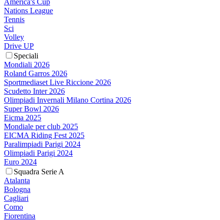
America's Cup
Nations League
Tennis
Sci
Volley
Drive UP
Speciali
Mondiali 2026
Roland Garros 2026
Sportmediaset Live Riccione 2026
Scudetto Inter 2026
Olimpiadi Invernali Milano Cortina 2026
Super Bowl 2026
Eicma 2025
Mondiale per club 2025
EICMA Riding Fest 2025
Paralimpiadi Parigi 2024
Olimpiadi Parigi 2024
Euro 2024
Squadra Serie A
Atalanta
Bologna
Cagliari
Como
Fiorentina