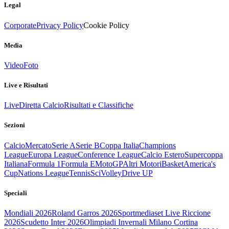
Legal
Corporate
Privacy Policy
Cookie Policy
Media
Video
Foto
Live e Risultati
Live
Diretta Calcio
Risultati e Classifiche
Sezioni
Calcio
Mercato
Serie A
Serie B
Coppa Italia
Champions
League
Europa League
Conference League
Calcio Estero
Supercoppa
Italiana
Formula 1
Formula E
MotoGP
Altri Motori
Basket
America's
Cup
Nations League
Tennis
Sci
Volley
Drive UP
Speciali
Mondiali 2026
Roland Garros 2026
Sportmediaset Live Riccione
2026
Scudetto Inter 2026
Olimpiadi Invernali Milano Cortina