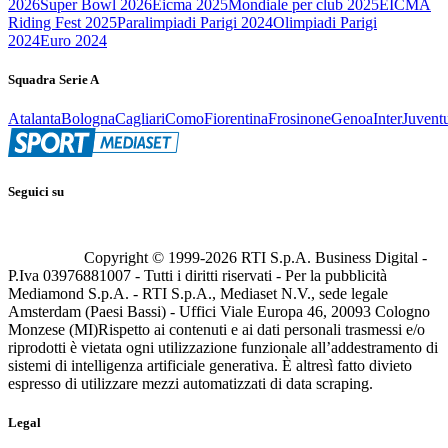
2026
Super Bowl 2026
Eicma 2025
Mondiale per club 2025
EICMA
Riding Fest 2025
Paralimpiadi Parigi 2024
Olimpiadi Parigi
2024
Euro 2024
Squadra Serie A
Atalanta
Bologna
Cagliari
Como
Fiorentina
Frosinone
Genoa
Inter
Juvent
Seguici su
Copyright © 1999-
2026
RTI S.p.A. Business Digital -
P.Iva 03976881007 - Tutti i diritti riservati - Per la pubblicità
Mediamond S.p.A. - RTI S.p.A., Mediaset N.V., sede legale
Amsterdam (Paesi Bassi) - Uffici Viale Europa 46, 20093 Cologno
Monzese (MI)
Rispetto ai contenuti e ai dati personali trasmessi e/o
riprodotti è vietata ogni utilizzazione funzionale all’addestramento di
sistemi di intelligenza artificiale generativa. È altresì fatto divieto
espresso di utilizzare mezzi automatizzati di data scraping.
Legal