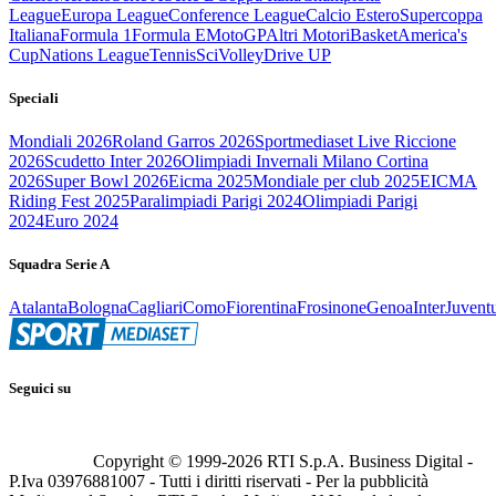
League
Europa League
Conference League
Calcio Estero
Supercoppa
Italiana
Formula 1
Formula E
MotoGP
Altri Motori
Basket
America's
Cup
Nations League
Tennis
Sci
Volley
Drive UP
Speciali
Mondiali 2026
Roland Garros 2026
Sportmediaset Live Riccione
2026
Scudetto Inter 2026
Olimpiadi Invernali Milano Cortina
2026
Super Bowl 2026
Eicma 2025
Mondiale per club 2025
EICMA
Riding Fest 2025
Paralimpiadi Parigi 2024
Olimpiadi Parigi
2024
Euro 2024
Squadra Serie A
Atalanta
Bologna
Cagliari
Como
Fiorentina
Frosinone
Genoa
Inter
Juvent
Seguici su
Copyright © 1999-
2026
RTI S.p.A. Business Digital -
P.Iva 03976881007 - Tutti i diritti riservati - Per la pubblicità