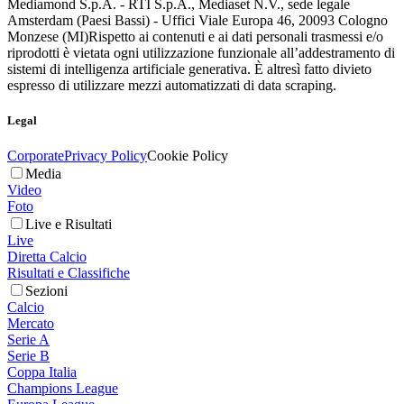
Mediamond S.p.A. - RTI S.p.A., Mediaset N.V., sede legale
Amsterdam (Paesi Bassi) - Uffici Viale Europa 46, 20093 Cologno
Monzese (MI)
Rispetto ai contenuti e ai dati personali trasmessi e/o
riprodotti è vietata ogni utilizzazione funzionale all’addestramento di
sistemi di intelligenza artificiale generativa. È altresì fatto divieto
espresso di utilizzare mezzi automatizzati di data scraping.
Legal
Corporate
Privacy Policy
Cookie Policy
Media
Video
Foto
Live e Risultati
Live
Diretta Calcio
Risultati e Classifiche
Sezioni
Calcio
Mercato
Serie A
Serie B
Coppa Italia
Champions League