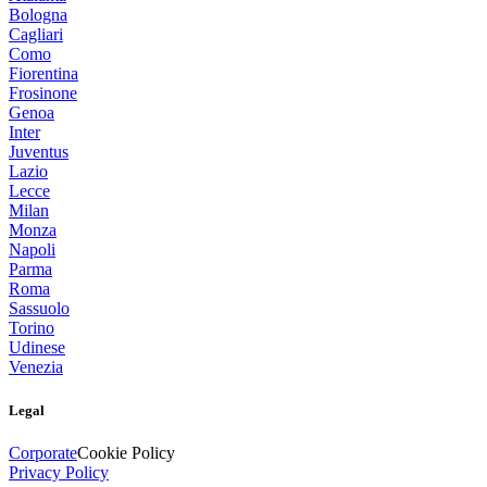
Bologna
Cagliari
Como
Fiorentina
Frosinone
Genoa
Inter
Juventus
Lazio
Lecce
Milan
Monza
Napoli
Parma
Roma
Sassuolo
Torino
Udinese
Venezia
Legal
Corporate
Cookie Policy
Privacy Policy