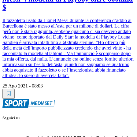
$
Il fazzoletto usato da Lionel Messi durante la conferenza d’addio al
Barcellona è stato messo all’asta per un milione di dollari. La cifra
però non è stata raggiunta, sebbene qualcuno ci sia davvero andato
vicino, come riportato dal Daily Star: la modella di Playboy Luana
Sandien è arrivata infatti fino a 600mila sterline. “Ho offerto più
della metà dell’importo pubblicizzato credendo che avrei vinto - ha
raccontato la modella al tabloid - Ma l’annuncio è scomparso dopo
la mia offerta, dal nulla. L’annuncio era online senza fornire ulteriori
informazioni sull’esito dell’asta, quindi non sappiamo se qualcuno
abbia acquistato il fazzoletto o se l’inserzionista abbia rinunciato
all’idea. Io spero di avercela fatta”.
25 Ago 2021 - 08:03
Seguici su