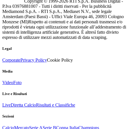
Copyright © 1999-
2026
RTI S.p.A. Business Digital -
P.Iva 03976881007 - Tutti i diritti riservati - Per la pubblicità
Mediamond S.p.A. - RTI S.p.A., Mediaset N.V., sede legale
Amsterdam (Paesi Bassi) - Uffici Viale Europa 46, 20093 Cologno
Monzese (MI)
Rispetto ai contenuti e ai dati personali trasmessi e/o
riprodotti è vietata ogni utilizzazione funzionale all’addestramento di
sistemi di intelligenza artificiale generativa. È altresì fatto divieto
espresso di utilizzare mezzi automatizzati di data scraping.
Legal
Corporate
Privacy Policy
Cookie Policy
Media
Video
Foto
Live e Risultati
Live
Diretta Calcio
Risultati e Classifiche
Sezioni
Calcio
Mercato
Serie A
Serie B
Coppa Italia
Champions