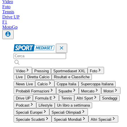
Video
Foto
Tennis
Drive UP
F1
MotoGp
Video
Pressing
Sportmediaset XXL
Foto
Live
Diretta Calcio
Risultati e Classifiche
News Live
Calcio
Coppa Italia
Supercoppa Italiana
Probabili Formazioni
Squadre
Mercato
Motori
Drive UP
Formula E
Tennis
Altri Sport
Sondaggi
Podcast
Lifestyle
Un libro a settimana
Speciali Europei
Speciali Olimpiadi
Speciale Scudetti
Speciali Mondiali
Altri Speciali