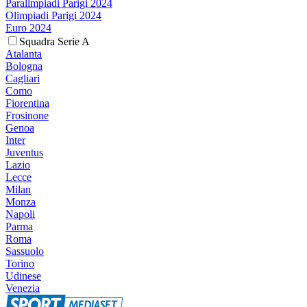
Paralimpiadi Parigi 2024
Olimpiadi Parigi 2024
Euro 2024
Squadra Serie A
Atalanta
Bologna
Cagliari
Como
Fiorentina
Frosinone
Genoa
Inter
Juventus
Lazio
Lecce
Milan
Monza
Napoli
Parma
Roma
Sassuolo
Torino
Udinese
Venezia