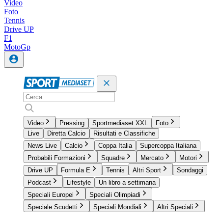
Video
Foto
Tennis
Drive UP
F1
MotoGp
Video
Pressing
Sportmediaset XXL
Foto
Live
Diretta Calcio
Risultati e Classifiche
News Live
Calcio
Coppa Italia
Supercoppa Italiana
Probabili Formazioni
Squadre
Mercato
Motori
Drive UP
Formula E
Tennis
Altri Sport
Sondaggi
Podcast
Lifestyle
Un libro a settimana
Speciali Europei
Speciali Olimpiadi
Speciale Scudetti
Speciali Mondiali
Altri Speciali