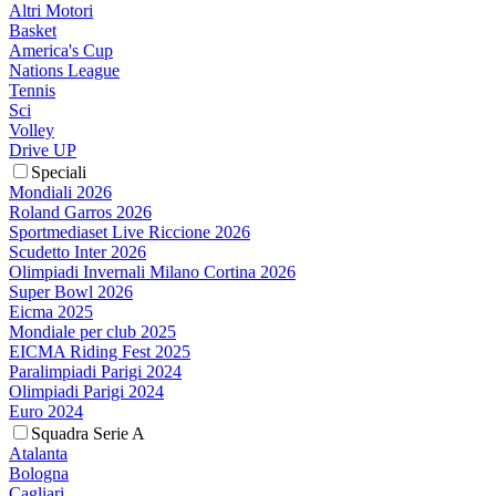
Altri Motori
Basket
America's Cup
Nations League
Tennis
Sci
Volley
Drive UP
Speciali
Mondiali 2026
Roland Garros 2026
Sportmediaset Live Riccione 2026
Scudetto Inter 2026
Olimpiadi Invernali Milano Cortina 2026
Super Bowl 2026
Eicma 2025
Mondiale per club 2025
EICMA Riding Fest 2025
Paralimpiadi Parigi 2024
Olimpiadi Parigi 2024
Euro 2024
Squadra Serie A
Atalanta
Bologna
Cagliari