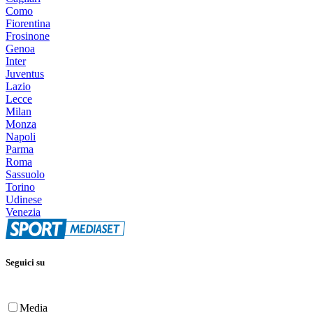
Como
Fiorentina
Frosinone
Genoa
Inter
Juventus
Lazio
Lecce
Milan
Monza
Napoli
Parma
Roma
Sassuolo
Torino
Udinese
Venezia
Seguici su
Media