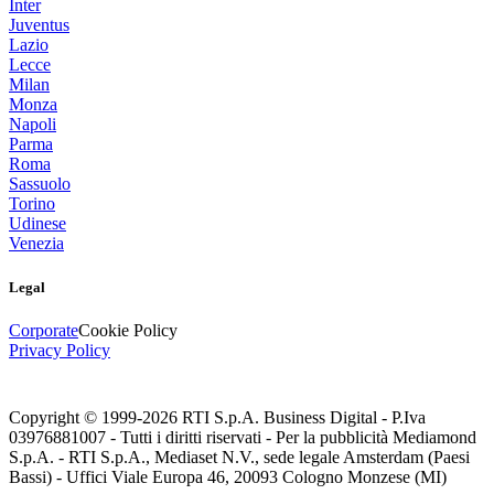
Inter
Juventus
Lazio
Lecce
Milan
Monza
Napoli
Parma
Roma
Sassuolo
Torino
Udinese
Venezia
Legal
Corporate
Cookie Policy
Privacy Policy
Copyright © 1999-
2026
RTI S.p.A. Business Digital - P.Iva
03976881007 - Tutti i diritti riservati - Per la pubblicità Mediamond
S.p.A. - RTI S.p.A., Mediaset N.V., sede legale Amsterdam (Paesi
Bassi) - Uffici Viale Europa 46, 20093 Cologno Monzese (MI)