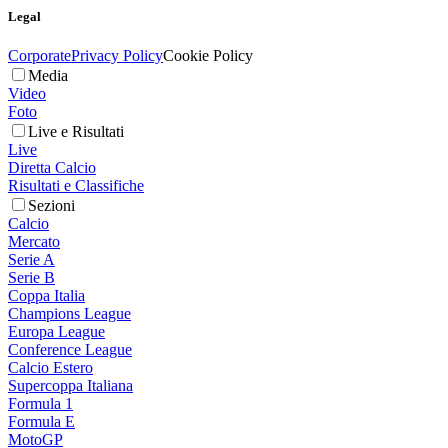
Legal
Corporate
Privacy Policy
Cookie Policy
Media
Video
Foto
Live e Risultati
Live
Diretta Calcio
Risultati e Classifiche
Sezioni
Calcio
Mercato
Serie A
Serie B
Coppa Italia
Champions League
Europa League
Conference League
Calcio Estero
Supercoppa Italiana
Formula 1
Formula E
MotoGP