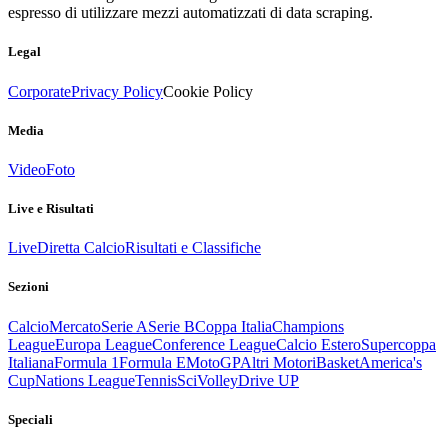
espresso di utilizzare mezzi automatizzati di data scraping.
Legal
Corporate
Privacy Policy
Cookie Policy
Media
Video
Foto
Live e Risultati
Live
Diretta Calcio
Risultati e Classifiche
Sezioni
Calcio
Mercato
Serie A
Serie B
Coppa Italia
Champions
League
Europa League
Conference League
Calcio Estero
Supercoppa
Italiana
Formula 1
Formula E
MotoGP
Altri Motori
Basket
America's
Cup
Nations League
Tennis
Sci
Volley
Drive UP
Speciali