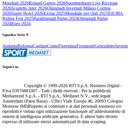
Mondiali 2026
Roland Garros 2026
Sportmediaset Live Riccione
2026
Scudetto Inter 2026
Olimpiadi Invernali Milano Cortina
2026
Super Bowl 2026
Eicma 2025
Mondiale per club 2025
EICMA
Riding Fest 2025
Paralimpiadi Parigi 2024
Olimpiadi Parigi
2024
Euro 2024
Squadra Serie A
Atalanta
Bologna
Cagliari
Como
Fiorentina
Frosinone
Genoa
Inter
Juvent
Seguici su
Copyright © 1999-
2026
RTI S.p.A. Business Digital -
P.Iva 03976881007 - Tutti i diritti riservati - Per la pubblicità
Mediamond S.p.A. - RTI S.p.A., Mediaset N.V., sede legale
Amsterdam (Paesi Bassi) - Uffici Viale Europa 46, 20093 Cologno
Monzese (MI)
Rispetto ai contenuti e ai dati personali trasmessi e/o
riprodotti è vietata ogni utilizzazione funzionale all’addestramento di
sistemi di intelligenza artificiale generativa. È altresì fatto divieto
espresso di utilizzare mezzi automatizzati di data scraping.