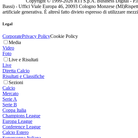
Copyright © 1999-
2026
RTI S.p.A. Business Digital - P.I
Bassi) - Uffici Viale Europa 46, 20093 Cologno Monzese (MI)
Rispett
artificiale generativa. È altresì fatto divieto espresso di utilizzare mez
Legal
Corporate
Privacy Policy
Cookie Policy
Media
Video
Foto
Live e Risultati
Live
Diretta Calcio
Risultati e Classifiche
Sezioni
Calcio
Mercato
Serie A
Serie B
Coppa Italia
Champions League
Europa League
Conference League
Calcio Estero
Supercoppa Italiana