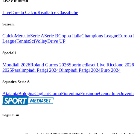
Live e Risultati
Live
Diretta Calcio
Risultati e Classifiche
Sezioni
Calcio
Mercato
Serie A
Serie B
Coppa Italia
Champions League
Europa 
League
Tennis
Sci
Volley
Drive UP
Speciali
Mondiali 2026
Roland Garros 2026
Sportmediaset Live Riccione 2026
2025
Paralimpiadi Parigi 2024
Olimpiadi Parigi 2024
Euro 2024
Squadra Serie A
Atalanta
Bologna
Cagliari
Como
Fiorentina
Frosinone
Genoa
Inter
Juvent
Seguici su