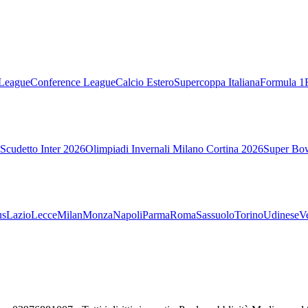
League
Conference League
Calcio Estero
Supercoppa Italiana
Formula 1
Scudetto Inter 2026
Olimpiadi Invernali Milano Cortina 2026
Super Bo
us
Lazio
Lecce
Milan
Monza
Napoli
Parma
Roma
Sassuolo
Torino
Udinese
V