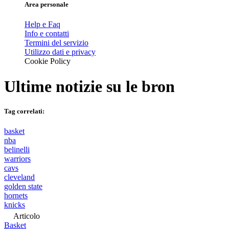
Area personale
Help e Faq
Info e contatti
Termini del servizio
Utilizzo dati e privacy
Cookie Policy
Ultime notizie su
le bron
Tag correlati:
basket
nba
belinelli
warriors
cavs
cleveland
golden state
hornets
knicks
Articolo
Basket