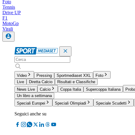
Foto
Tennis
Drive UP
F1
MotoGp
Virali
Video
Pressing
Sportmediaset XXL
Foto
Live
Diretta Calcio
Risultati e Classifiche
News Live
Calcio
Coppa Italia
Supercoppa Italiana
Proba
Un libro a settimana
Speciali Europei
Speciali Olimpiadi
Speciale Scudetti
Seguici anche su