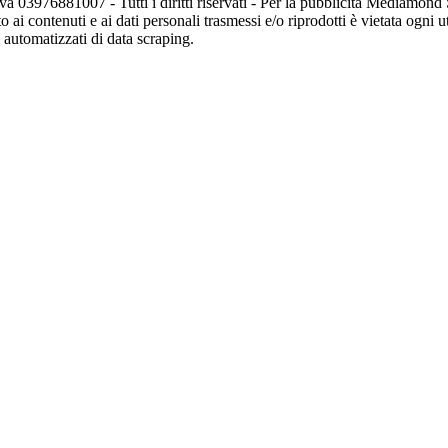
va 03976881007 - Tutti i diritti riservati - Per la pubblicità Mediamon
o ai contenuti e ai dati personali trasmessi e/o riprodotti è vietata ogni 
zi automatizzati di data scraping.