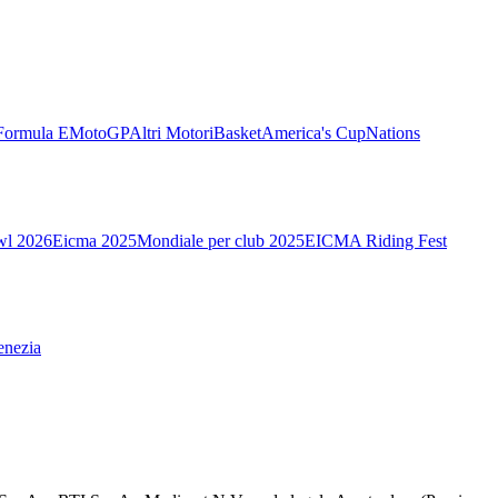
Formula E
MotoGP
Altri Motori
Basket
America's Cup
Nations
wl 2026
Eicma 2025
Mondiale per club 2025
EICMA Riding Fest
enezia