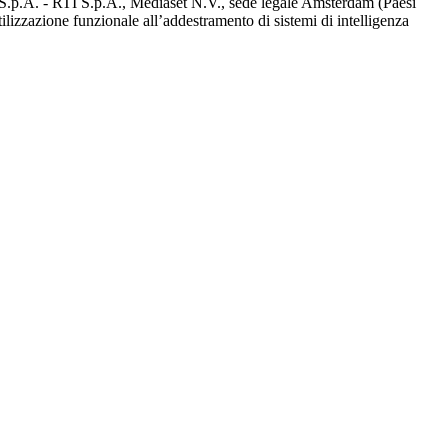
d S.p.A. - RTI S.p.A., Mediaset N.V., sede legale Amsterdam (Paesi
utilizzazione funzionale all’addestramento di sistemi di intelligenza