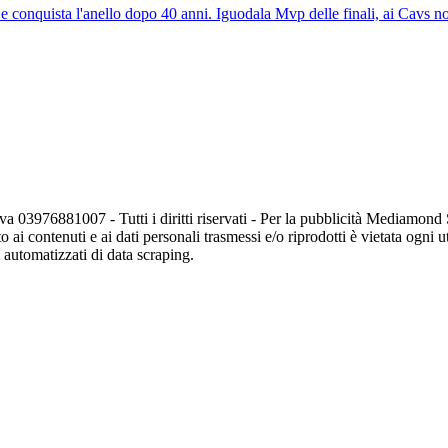
 e conquista l'anello dopo 40 anni. Iguodala Mvp delle finali, ai Cavs n
va 03976881007 - Tutti i diritti riservati - Per la pubblicità Mediamon
o ai contenuti e ai dati personali trasmessi e/o riprodotti è vietata ogni 
zi automatizzati di data scraping.