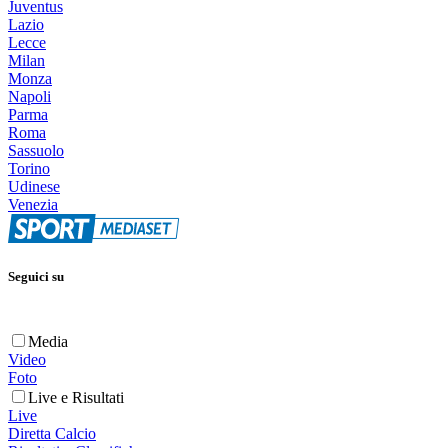
Juventus
Lazio
Lecce
Milan
Monza
Napoli
Parma
Roma
Sassuolo
Torino
Udinese
Venezia
Seguici su
Media
Video
Foto
Live e Risultati
Live
Diretta Calcio