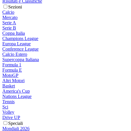
Risultati e Classifiche
Sezioni
Calcio
Mercato
Serie A
Serie B
Coppa Italia
Champions League
Europa League
Conference League
Calcio Estero
Supercoppa Italiana
Formula 1
Formula E
MotoGP
Altri Motori
Basket
America's Cup
Nations League
Tennis
Sci
Volley
Drive UP
Speciali
Mondiali 2026