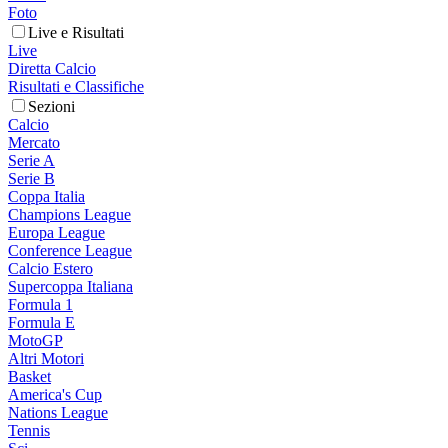
Foto
Live e Risultati
Live
Diretta Calcio
Risultati e Classifiche
Sezioni
Calcio
Mercato
Serie A
Serie B
Coppa Italia
Champions League
Europa League
Conference League
Calcio Estero
Supercoppa Italiana
Formula 1
Formula E
MotoGP
Altri Motori
Basket
America's Cup
Nations League
Tennis