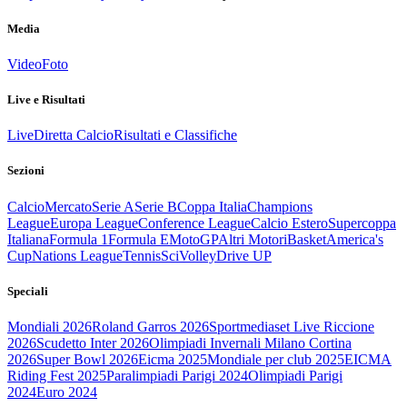
Media
Video
Foto
Live e Risultati
Live
Diretta Calcio
Risultati e Classifiche
Sezioni
Calcio
Mercato
Serie A
Serie B
Coppa Italia
Champions
League
Europa League
Conference League
Calcio Estero
Supercoppa
Italiana
Formula 1
Formula E
MotoGP
Altri Motori
Basket
America's
Cup
Nations League
Tennis
Sci
Volley
Drive UP
Speciali
Mondiali 2026
Roland Garros 2026
Sportmediaset Live Riccione
2026
Scudetto Inter 2026
Olimpiadi Invernali Milano Cortina
2026
Super Bowl 2026
Eicma 2025
Mondiale per club 2025
EICMA
Riding Fest 2025
Paralimpiadi Parigi 2024
Olimpiadi Parigi
2024
Euro 2024