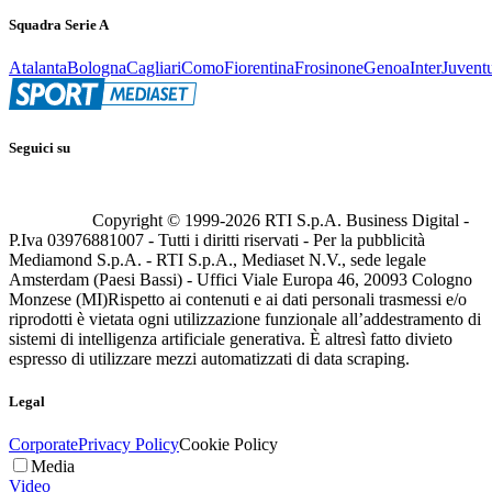
Squadra Serie A
Atalanta
Bologna
Cagliari
Como
Fiorentina
Frosinone
Genoa
Inter
Juvent
Seguici su
Copyright © 1999-
2026
RTI S.p.A. Business Digital -
P.Iva 03976881007 - Tutti i diritti riservati - Per la pubblicità
Mediamond S.p.A. - RTI S.p.A., Mediaset N.V., sede legale
Amsterdam (Paesi Bassi) - Uffici Viale Europa 46, 20093 Cologno
Monzese (MI)
Rispetto ai contenuti e ai dati personali trasmessi e/o
riprodotti è vietata ogni utilizzazione funzionale all’addestramento di
sistemi di intelligenza artificiale generativa. È altresì fatto divieto
espresso di utilizzare mezzi automatizzati di data scraping.
Legal
Corporate
Privacy Policy
Cookie Policy
Media
Video