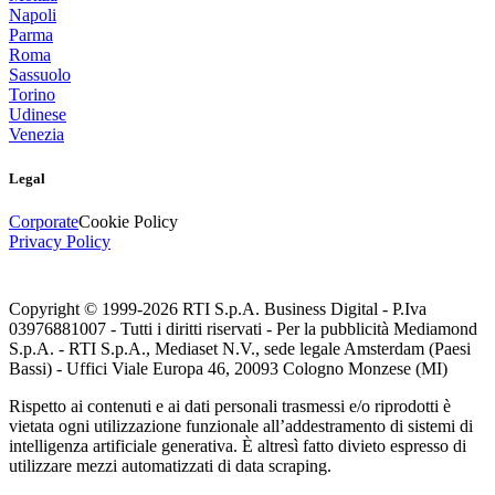
Napoli
Parma
Roma
Sassuolo
Torino
Udinese
Venezia
Legal
Corporate
Cookie Policy
Privacy Policy
Copyright © 1999-
2026
RTI S.p.A. Business Digital - P.Iva
03976881007 - Tutti i diritti riservati - Per la pubblicità Mediamond
S.p.A. - RTI S.p.A., Mediaset N.V., sede legale Amsterdam (Paesi
Bassi) - Uffici Viale Europa 46, 20093 Cologno Monzese (MI)
Rispetto ai contenuti e ai dati personali trasmessi e/o riprodotti è
vietata ogni utilizzazione funzionale all’addestramento di sistemi di
intelligenza artificiale generativa. È altresì fatto divieto espresso di
utilizzare mezzi automatizzati di data scraping.