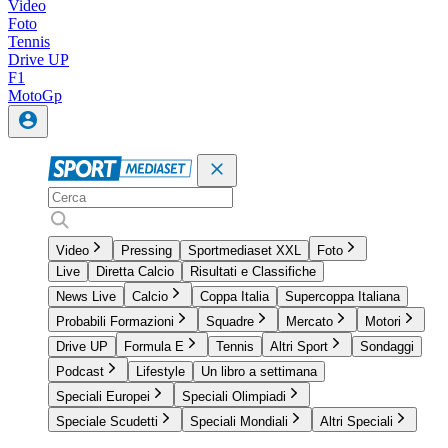
Video
Foto
Tennis
Drive UP
F1
MotoGp
Video
Pressing
Sportmediaset XXL
Foto
Live
Diretta Calcio
Risultati e Classifiche
News Live
Calcio
Coppa Italia
Supercoppa Italiana
Probabili Formazioni
Squadre
Mercato
Motori
Drive UP
Formula E
Tennis
Altri Sport
Sondaggi
Podcast
Lifestyle
Un libro a settimana
Speciali Europei
Speciali Olimpiadi
Speciale Scudetti
Speciali Mondiali
Altri Speciali