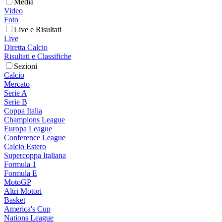
Media
Video
Foto
Live e Risultati
Live
Diretta Calcio
Risultati e Classifiche
Sezioni
Calcio
Mercato
Serie A
Serie B
Coppa Italia
Champions League
Europa League
Conference League
Calcio Estero
Supercoppa Italiana
Formula 1
Formula E
MotoGP
Altri Motori
Basket
America's Cup
Nations League