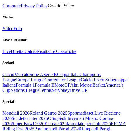
Corporate
Privacy Policy
Cookie Policy
Media
Video
Foto
Live e Risultati
Live
Diretta Calcio
Risultati e Classifiche
Sezioni
Calcio
Mercato
Serie A
Serie B
Coppa Italia
Champions
League
Europa League
Conference League
Calcio Estero
Supercoppa
Italiana
Formula 1
Formula E
MotoGP
Altri Motori
Basket
America's
Cup
Nations League
Tennis
Sci
Volley
Drive UP
Speciali
Mondiali 2026
Roland Garros 2026
Sportmediaset Live Riccione
2026
Scudetto Inter 2026
Olimpiadi Invernali Milano Cortina
2026
Super Bowl 2026
Eicma 2025
Mondiale per club 2025
EICMA
Riding Fest 2025
Paralimpiadi Parigi 2024
Olimpiadi Parigi