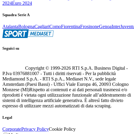
2024
Euro 2024
Squadra Serie A
Atalanta
Bologna
Cagliari
Como
Fiorentina
Frosinone
Genoa
Inter
Juvent
Seguici su
Copyright © 1999-
2026
RTI S.p.A. Business Digital -
P.Iva 03976881007 - Tutti i diritti riservati - Per la pubblicità
Mediamond S.p.A. - RTI S.p.A., Mediaset N.V., sede legale
Amsterdam (Paesi Bassi) - Uffici Viale Europa 46, 20093 Cologno
Monzese (MI)
Rispetto ai contenuti e ai dati personali trasmessi e/o
riprodotti è vietata ogni utilizzazione funzionale all’addestramento di
sistemi di intelligenza artificiale generativa. È altresì fatto divieto
espresso di utilizzare mezzi automatizzati di data scraping.
Legal
Corporate
Privacy Policy
Cookie Policy