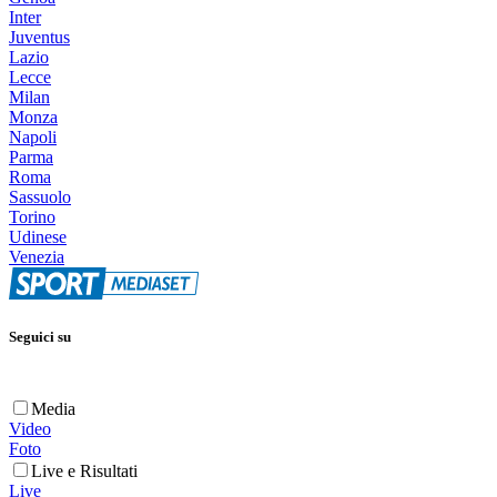
Inter
Juventus
Lazio
Lecce
Milan
Monza
Napoli
Parma
Roma
Sassuolo
Torino
Udinese
Venezia
Seguici su
Media
Video
Foto
Live e Risultati
Live