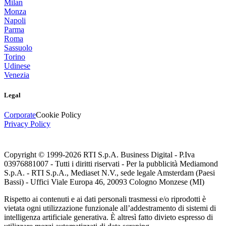
Milan
Monza
Napoli
Parma
Roma
Sassuolo
Torino
Udinese
Venezia
Legal
Corporate
Cookie Policy
Privacy Policy
Copyright © 1999-
2026
RTI S.p.A. Business Digital - P.Iva
03976881007 - Tutti i diritti riservati - Per la pubblicità Mediamond
S.p.A. - RTI S.p.A., Mediaset N.V., sede legale Amsterdam (Paesi
Bassi) - Uffici Viale Europa 46, 20093 Cologno Monzese (MI)
Rispetto ai contenuti e ai dati personali trasmessi e/o riprodotti è
vietata ogni utilizzazione funzionale all’addestramento di sistemi di
intelligenza artificiale generativa. È altresì fatto divieto espresso di