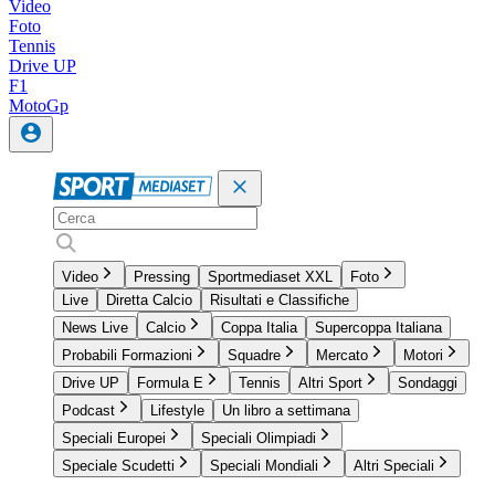
Video
Foto
Tennis
Drive UP
F1
MotoGp
Video
Pressing
Sportmediaset XXL
Foto
Live
Diretta Calcio
Risultati e Classifiche
News Live
Calcio
Coppa Italia
Supercoppa Italiana
Probabili Formazioni
Squadre
Mercato
Motori
Drive UP
Formula E
Tennis
Altri Sport
Sondaggi
Podcast
Lifestyle
Un libro a settimana
Speciali Europei
Speciali Olimpiadi
Speciale Scudetti
Speciali Mondiali
Altri Speciali