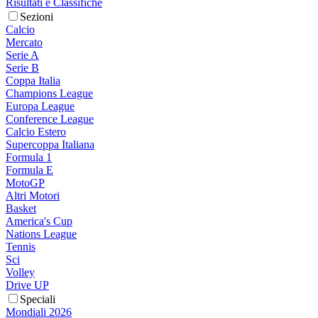
Risultati e Classifiche
Sezioni
Calcio
Mercato
Serie A
Serie B
Coppa Italia
Champions League
Europa League
Conference League
Calcio Estero
Supercoppa Italiana
Formula 1
Formula E
MotoGP
Altri Motori
Basket
America's Cup
Nations League
Tennis
Sci
Volley
Drive UP
Speciali
Mondiali 2026