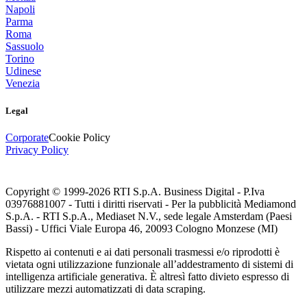
Napoli
Parma
Roma
Sassuolo
Torino
Udinese
Venezia
Legal
Corporate
Cookie Policy
Privacy Policy
Copyright © 1999-
2026
RTI S.p.A. Business Digital - P.Iva
03976881007 - Tutti i diritti riservati - Per la pubblicità Mediamond
S.p.A. - RTI S.p.A., Mediaset N.V., sede legale Amsterdam (Paesi
Bassi) - Uffici Viale Europa 46, 20093 Cologno Monzese (MI)
Rispetto ai contenuti e ai dati personali trasmessi e/o riprodotti è
vietata ogni utilizzazione funzionale all’addestramento di sistemi di
intelligenza artificiale generativa. È altresì fatto divieto espresso di
utilizzare mezzi automatizzati di data scraping.