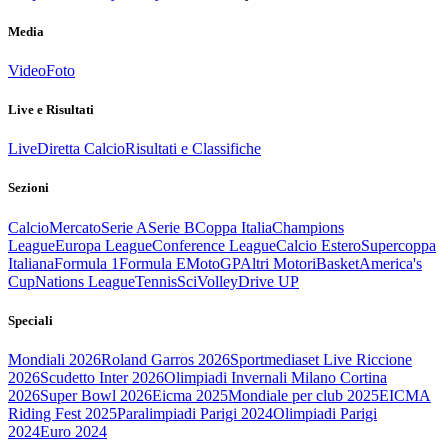
Media
Video
Foto
Live e Risultati
Live
Diretta Calcio
Risultati e Classifiche
Sezioni
Calcio
Mercato
Serie A
Serie B
Coppa Italia
Champions
League
Europa League
Conference League
Calcio Estero
Supercoppa
Italiana
Formula 1
Formula E
MotoGP
Altri Motori
Basket
America's
Cup
Nations League
Tennis
Sci
Volley
Drive UP
Speciali
Mondiali 2026
Roland Garros 2026
Sportmediaset Live Riccione
2026
Scudetto Inter 2026
Olimpiadi Invernali Milano Cortina
2026
Super Bowl 2026
Eicma 2025
Mondiale per club 2025
EICMA
Riding Fest 2025
Paralimpiadi Parigi 2024
Olimpiadi Parigi
2024
Euro 2024