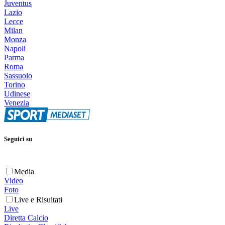
Juventus
Lazio
Lecce
Milan
Monza
Napoli
Parma
Roma
Sassuolo
Torino
Udinese
Venezia
Seguici su
Media
Video
Foto
Live e Risultati
Live
Diretta Calcio