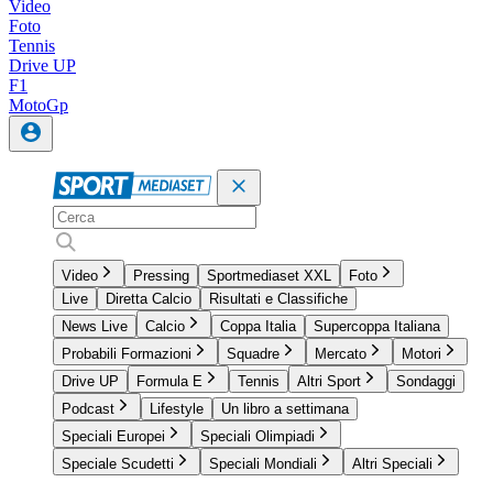
Video
Foto
Tennis
Drive UP
F1
MotoGp
Video
Pressing
Sportmediaset XXL
Foto
Live
Diretta Calcio
Risultati e Classifiche
News Live
Calcio
Coppa Italia
Supercoppa Italiana
Probabili Formazioni
Squadre
Mercato
Motori
Drive UP
Formula E
Tennis
Altri Sport
Sondaggi
Podcast
Lifestyle
Un libro a settimana
Speciali Europei
Speciali Olimpiadi
Speciale Scudetti
Speciali Mondiali
Altri Speciali