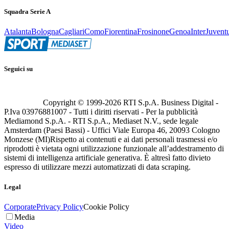
Squadra Serie A
Atalanta
Bologna
Cagliari
Como
Fiorentina
Frosinone
Genoa
Inter
Juvent
Seguici su
Copyright © 1999-
2026
RTI S.p.A. Business Digital -
P.Iva 03976881007 - Tutti i diritti riservati - Per la pubblicità
Mediamond S.p.A. - RTI S.p.A., Mediaset N.V., sede legale
Amsterdam (Paesi Bassi) - Uffici Viale Europa 46, 20093 Cologno
Monzese (MI)
Rispetto ai contenuti e ai dati personali trasmessi e/o
riprodotti è vietata ogni utilizzazione funzionale all’addestramento di
sistemi di intelligenza artificiale generativa. È altresì fatto divieto
espresso di utilizzare mezzi automatizzati di data scraping.
Legal
Corporate
Privacy Policy
Cookie Policy
Media
Video