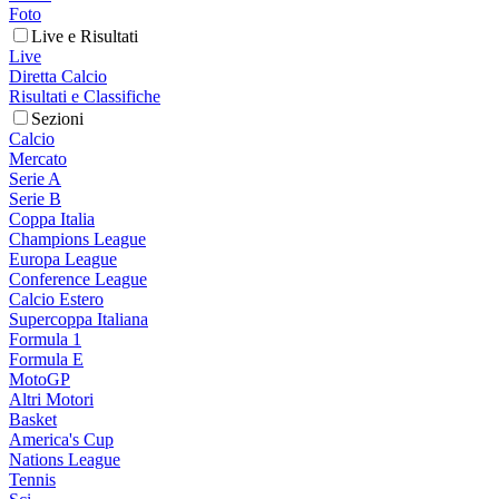
Foto
Live e Risultati
Live
Diretta Calcio
Risultati e Classifiche
Sezioni
Calcio
Mercato
Serie A
Serie B
Coppa Italia
Champions League
Europa League
Conference League
Calcio Estero
Supercoppa Italiana
Formula 1
Formula E
MotoGP
Altri Motori
Basket
America's Cup
Nations League
Tennis