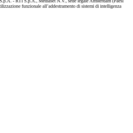
d S.p.A. - RTI S.p.A., Mediaset N.V., sede legale Amsterdam (Paesi
utilizzazione funzionale all’addestramento di sistemi di intelligenza