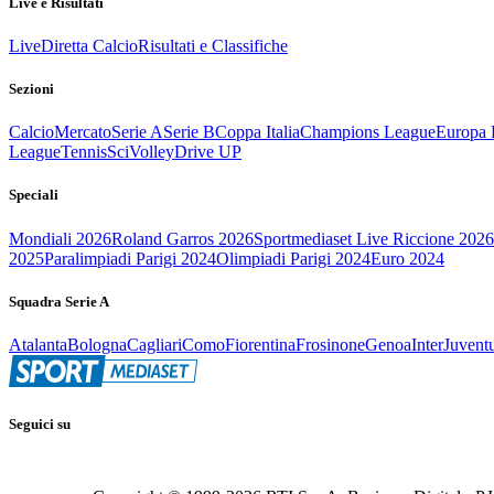
Live e Risultati
Live
Diretta Calcio
Risultati e Classifiche
Sezioni
Calcio
Mercato
Serie A
Serie B
Coppa Italia
Champions League
Europa 
League
Tennis
Sci
Volley
Drive UP
Speciali
Mondiali 2026
Roland Garros 2026
Sportmediaset Live Riccione 2026
2025
Paralimpiadi Parigi 2024
Olimpiadi Parigi 2024
Euro 2024
Squadra Serie A
Atalanta
Bologna
Cagliari
Como
Fiorentina
Frosinone
Genoa
Inter
Juvent
Seguici su