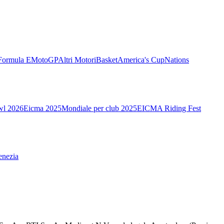
Formula E
MotoGP
Altri Motori
Basket
America's Cup
Nations
wl 2026
Eicma 2025
Mondiale per club 2025
EICMA Riding Fest
enezia