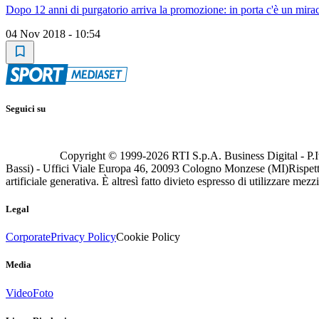
Dopo 12 anni di purgatorio arriva la promozione: in porta c'è un mir
04 Nov 2018 - 10:54
Seguici su
Copyright © 1999-
2026
RTI S.p.A. Business Digital - P.I
Bassi) - Uffici Viale Europa 46, 20093 Cologno Monzese (MI)
Rispett
artificiale generativa. È altresì fatto divieto espresso di utilizzare mez
Legal
Corporate
Privacy Policy
Cookie Policy
Media
Video
Foto