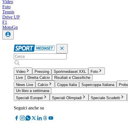
Video
Foto
Tennis
Drive UP
F1
MotoGp
Video
Pressing
Sportmediaset XXL
Foto
Live
Diretta Calcio
Risultati e Classifiche
News Live
Calcio
Coppa Italia
Supercoppa Italiana
Proba
Un libro a settimana
Speciali Europei
Speciali Olimpiadi
Speciale Scudetti
Seguici anche su