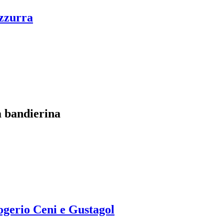
azzurra
a bandierina
Rogerio Ceni e Gustagol