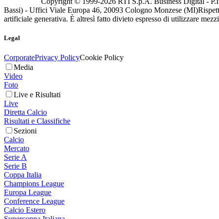
Copyright © 1999-
2026
RTI S.p.A. Business Digital - P.I
Bassi) - Uffici Viale Europa 46, 20093 Cologno Monzese (MI)
Rispett
artificiale generativa. È altresì fatto divieto espresso di utilizzare mez
Legal
Corporate
Privacy Policy
Cookie Policy
Media
Video
Foto
Live e Risultati
Live
Diretta Calcio
Risultati e Classifiche
Sezioni
Calcio
Mercato
Serie A
Serie B
Coppa Italia
Champions League
Europa League
Conference League
Calcio Estero
Supercoppa Italiana