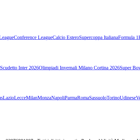
League
Conference League
Calcio Estero
Supercoppa Italiana
Formula 1
Scudetto Inter 2026
Olimpiadi Invernali Milano Cortina 2026
Super Bo
us
Lazio
Lecce
Milan
Monza
Napoli
Parma
Roma
Sassuolo
Torino
Udinese
V