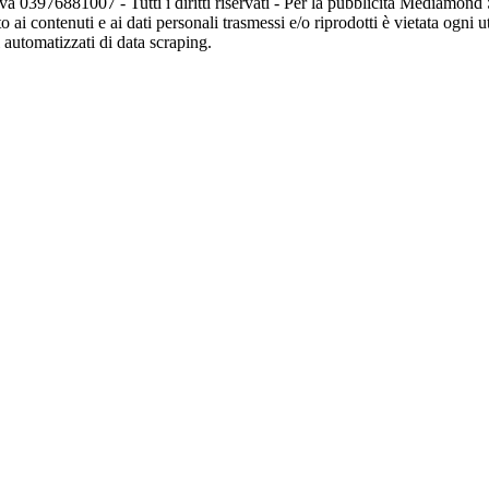
va 03976881007 - Tutti i diritti riservati - Per la pubblicità Mediamon
o ai contenuti e ai dati personali trasmessi e/o riprodotti è vietata ogni 
zi automatizzati di data scraping.