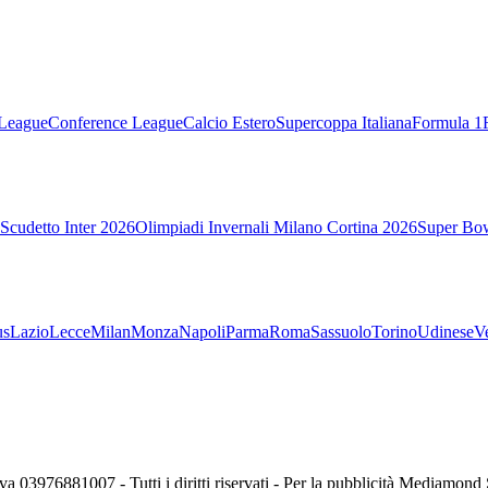
League
Conference League
Calcio Estero
Supercoppa Italiana
Formula 1
Scudetto Inter 2026
Olimpiadi Invernali Milano Cortina 2026
Super Bo
us
Lazio
Lecce
Milan
Monza
Napoli
Parma
Roma
Sassuolo
Torino
Udinese
V
va 03976881007 - Tutti i diritti riservati - Per la pubblicità Mediamon