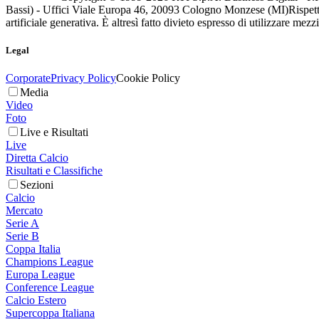
Bassi) - Uffici Viale Europa 46, 20093 Cologno Monzese (MI)
Rispett
artificiale generativa. È altresì fatto divieto espresso di utilizzare mez
Legal
Corporate
Privacy Policy
Cookie Policy
Media
Video
Foto
Live e Risultati
Live
Diretta Calcio
Risultati e Classifiche
Sezioni
Calcio
Mercato
Serie A
Serie B
Coppa Italia
Champions League
Europa League
Conference League
Calcio Estero
Supercoppa Italiana