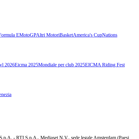
Formula E
MotoGP
Altri Motori
Basket
America's Cup
Nations
wl 2026
Eicma 2025
Mondiale per club 2025
EICMA Riding Fest
enezia
d S.p.A. - RTI S.p.A., Mediaset N.V., sede legale Amsterdam (Paesi