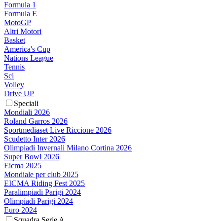
Formula 1
Formula E
MotoGP
Altri Motori
Basket
America's Cup
Nations League
Tennis
Sci
Volley
Drive UP
Speciali
Mondiali 2026
Roland Garros 2026
Sportmediaset Live Riccione 2026
Scudetto Inter 2026
Olimpiadi Invernali Milano Cortina 2026
Super Bowl 2026
Eicma 2025
Mondiale per club 2025
EICMA Riding Fest 2025
Paralimpiadi Parigi 2024
Olimpiadi Parigi 2024
Euro 2024
Squadra Serie A