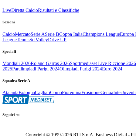
Live
Diretta Calcio
Risultati e Classifiche
Sezioni
Calcio
Mercato
Serie A
Serie B
Coppa Italia
Champions League
Europa 
League
Tennis
Sci
Volley
Drive UP
Speciali
Mondiali 2026
Roland Garros 2026
Sportmediaset Live Riccione 2026
2025
Paralimpiadi Parigi 2024
Olimpiadi Parigi 2024
Euro 2024
Squadra Serie A
Atalanta
Bologna
Cagliari
Como
Fiorentina
Frosinone
Genoa
Inter
Juvent
Seguici su
Copyright © 1999-
2026
RTI S.p.A. Business Digital - P.I