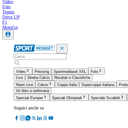
Video
Foto
Tennis
Drive UP
F1
MotoGp
Video
Pressing
Sportmediaset XXL
Foto
Live
Diretta Calcio
Risultati e Classifiche
News Live
Calcio
Coppa Italia
Supercoppa Italiana
Proba
Un libro a settimana
Speciali Europei
Speciali Olimpiadi
Speciale Scudetti
Seguici anche su