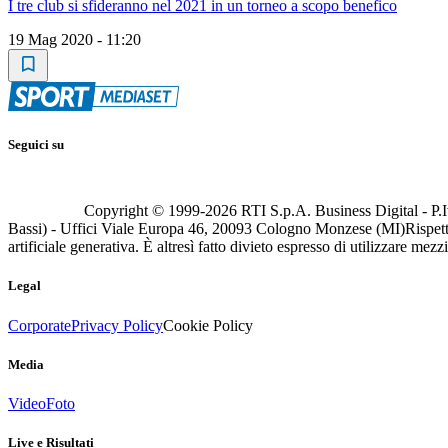
I tre club si sfideranno nel 2021 in un torneo a scopo benefico
19 Mag 2020 - 11:20
Seguici su
Copyright © 1999-
2026
RTI S.p.A. Business Digital - P.I
Bassi) - Uffici Viale Europa 46, 20093 Cologno Monzese (MI)
Rispett
artificiale generativa. È altresì fatto divieto espresso di utilizzare mez
Legal
Corporate
Privacy Policy
Cookie Policy
Media
Video
Foto
Live e Risultati