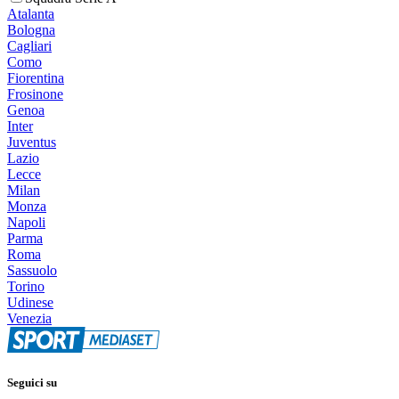
Atalanta
Bologna
Cagliari
Como
Fiorentina
Frosinone
Genoa
Inter
Juventus
Lazio
Lecce
Milan
Monza
Napoli
Parma
Roma
Sassuolo
Torino
Udinese
Venezia
Seguici su