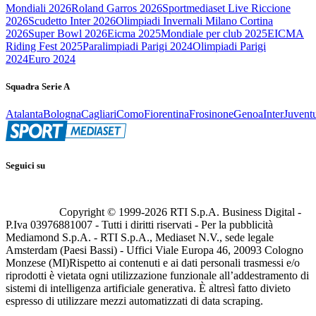
Mondiali 2026
Roland Garros 2026
Sportmediaset Live Riccione
2026
Scudetto Inter 2026
Olimpiadi Invernali Milano Cortina
2026
Super Bowl 2026
Eicma 2025
Mondiale per club 2025
EICMA
Riding Fest 2025
Paralimpiadi Parigi 2024
Olimpiadi Parigi
2024
Euro 2024
Squadra Serie A
Atalanta
Bologna
Cagliari
Como
Fiorentina
Frosinone
Genoa
Inter
Juvent
Seguici su
Copyright © 1999-
2026
RTI S.p.A. Business Digital -
P.Iva 03976881007 - Tutti i diritti riservati - Per la pubblicità
Mediamond S.p.A. - RTI S.p.A., Mediaset N.V., sede legale
Amsterdam (Paesi Bassi) - Uffici Viale Europa 46, 20093 Cologno
Monzese (MI)
Rispetto ai contenuti e ai dati personali trasmessi e/o
riprodotti è vietata ogni utilizzazione funzionale all’addestramento di
sistemi di intelligenza artificiale generativa. È altresì fatto divieto
espresso di utilizzare mezzi automatizzati di data scraping.