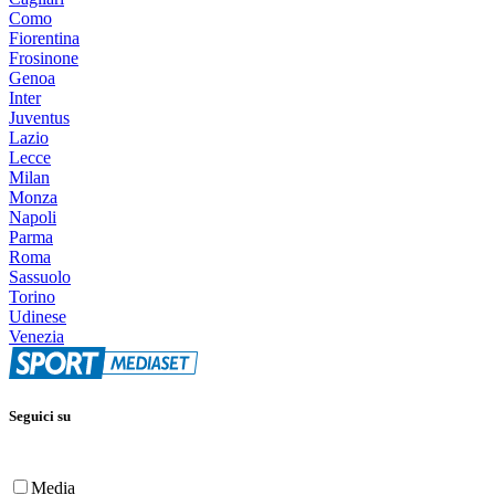
Como
Fiorentina
Frosinone
Genoa
Inter
Juventus
Lazio
Lecce
Milan
Monza
Napoli
Parma
Roma
Sassuolo
Torino
Udinese
Venezia
Seguici su
Media