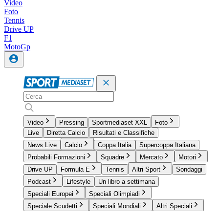
Video
Foto
Tennis
Drive UP
F1
MotoGp
Video
Pressing
Sportmediaset XXL
Foto
Live
Diretta Calcio
Risultati e Classifiche
News Live
Calcio
Coppa Italia
Supercoppa Italiana
Probabili Formazioni
Squadre
Mercato
Motori
Drive UP
Formula E
Tennis
Altri Sport
Sondaggi
Podcast
Lifestyle
Un libro a settimana
Speciali Europei
Speciali Olimpiadi
Speciale Scudetti
Speciali Mondiali
Altri Speciali