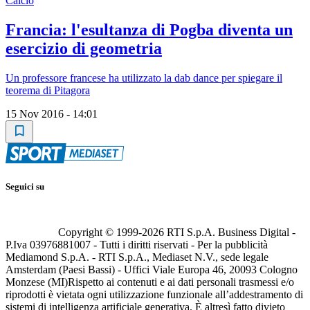
Calcio
Francia: l'esultanza di Pogba diventa un
esercizio di geometria
Un professore francese ha utilizzato la dab dance per spiegare il
teorema di Pitagora
15 Nov 2016 - 14:01
Seguici su
Copyright © 1999-
2026
RTI S.p.A. Business Digital -
P.Iva 03976881007 - Tutti i diritti riservati - Per la pubblicità
Mediamond S.p.A. - RTI S.p.A., Mediaset N.V., sede legale
Amsterdam (Paesi Bassi) - Uffici Viale Europa 46, 20093 Cologno
Monzese (MI)
Rispetto ai contenuti e ai dati personali trasmessi e/o
riprodotti è vietata ogni utilizzazione funzionale all’addestramento di
sistemi di intelligenza artificiale generativa. È altresì fatto divieto