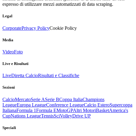
espresso di utilizzare mezzi automatizzati di data scraping.
Legal
Corporate
Privacy Policy
Cookie Policy
Media
Video
Foto
Live e Risultati
Live
Diretta Calcio
Risultati e Classifiche
Sezioni
Calcio
Mercato
Serie A
Serie B
Coppa Italia
Champions
League
Europa League
Conference League
Calcio Estero
Supercoppa
Italiana
Formula 1
Formula E
MotoGP
Altri Motori
Basket
America's
Cup
Nations League
Tennis
Sci
Volley
Drive UP
Speciali