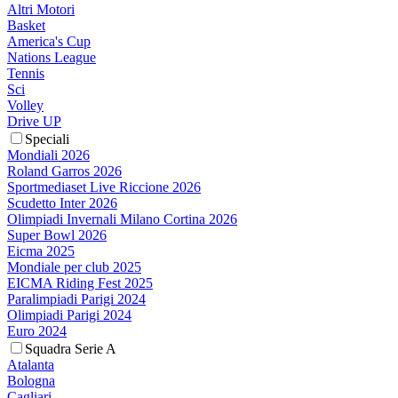
Altri Motori
Basket
America's Cup
Nations League
Tennis
Sci
Volley
Drive UP
Speciali
Mondiali 2026
Roland Garros 2026
Sportmediaset Live Riccione 2026
Scudetto Inter 2026
Olimpiadi Invernali Milano Cortina 2026
Super Bowl 2026
Eicma 2025
Mondiale per club 2025
EICMA Riding Fest 2025
Paralimpiadi Parigi 2024
Olimpiadi Parigi 2024
Euro 2024
Squadra Serie A
Atalanta
Bologna
Cagliari