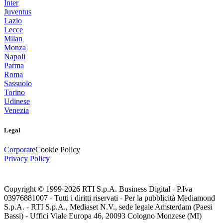
Inter
Juventus
Lazio
Lecce
Milan
Monza
Napoli
Parma
Roma
Sassuolo
Torino
Udinese
Venezia
Legal
Corporate
Cookie Policy
Privacy Policy
Copyright © 1999-
2026
RTI S.p.A. Business Digital - P.Iva
03976881007 - Tutti i diritti riservati - Per la pubblicità Mediamond
S.p.A. - RTI S.p.A., Mediaset N.V., sede legale Amsterdam (Paesi
Bassi) - Uffici Viale Europa 46, 20093 Cologno Monzese (MI)