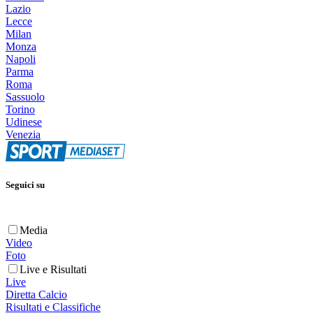
Lazio
Lecce
Milan
Monza
Napoli
Parma
Roma
Sassuolo
Torino
Udinese
Venezia
Seguici su
Media
Video
Foto
Live e Risultati
Live
Diretta Calcio
Risultati e Classifiche