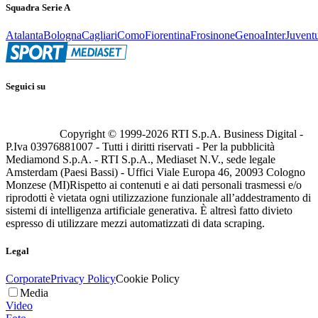
Squadra Serie A
Atalanta
Bologna
Cagliari
Como
Fiorentina
Frosinone
Genoa
Inter
Juvent
Seguici su
Copyright © 1999-
2026
RTI S.p.A. Business Digital -
P.Iva 03976881007 - Tutti i diritti riservati - Per la pubblicità
Mediamond S.p.A. - RTI S.p.A., Mediaset N.V., sede legale
Amsterdam (Paesi Bassi) - Uffici Viale Europa 46, 20093 Cologno
Monzese (MI)
Rispetto ai contenuti e ai dati personali trasmessi e/o
riprodotti è vietata ogni utilizzazione funzionale all’addestramento di
sistemi di intelligenza artificiale generativa. È altresì fatto divieto
espresso di utilizzare mezzi automatizzati di data scraping.
Legal
Corporate
Privacy Policy
Cookie Policy
Media
Video