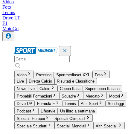
Video
Foto
Tennis
Drive UP
F1
MotoGp
Video
Pressing
Sportmediaset XXL
Foto
Live
Diretta Calcio
Risultati e Classifiche
News Live
Calcio
Coppa Italia
Supercoppa Italiana
Probabili Formazioni
Squadre
Mercato
Motori
Drive UP
Formula E
Tennis
Altri Sport
Sondaggi
Podcast
Lifestyle
Un libro a settimana
Speciali Europei
Speciali Olimpiadi
Speciale Scudetti
Speciali Mondiali
Altri Speciali