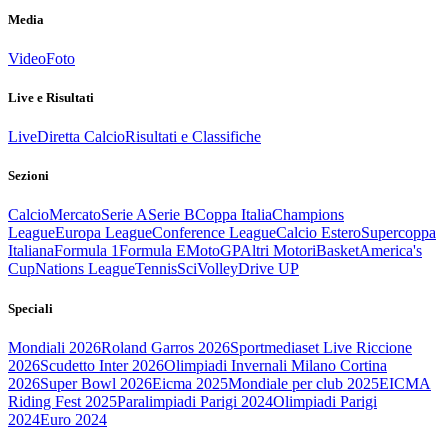
Media
Video
Foto
Live e Risultati
Live
Diretta Calcio
Risultati e Classifiche
Sezioni
Calcio
Mercato
Serie A
Serie B
Coppa Italia
Champions
League
Europa League
Conference League
Calcio Estero
Supercoppa
Italiana
Formula 1
Formula E
MotoGP
Altri Motori
Basket
America's
Cup
Nations League
Tennis
Sci
Volley
Drive UP
Speciali
Mondiali 2026
Roland Garros 2026
Sportmediaset Live Riccione
2026
Scudetto Inter 2026
Olimpiadi Invernali Milano Cortina
2026
Super Bowl 2026
Eicma 2025
Mondiale per club 2025
EICMA
Riding Fest 2025
Paralimpiadi Parigi 2024
Olimpiadi Parigi
2024
Euro 2024