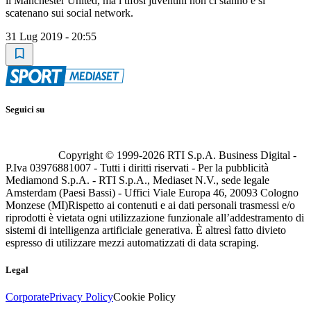
il Manchester United, ma i tifosi juventini non ci stanno e si
scatenano sui social network.
31 Lug 2019 - 20:55
Seguici su
Copyright © 1999-
2026
RTI S.p.A. Business Digital -
P.Iva 03976881007 - Tutti i diritti riservati - Per la pubblicità
Mediamond S.p.A. - RTI S.p.A., Mediaset N.V., sede legale
Amsterdam (Paesi Bassi) - Uffici Viale Europa 46, 20093 Cologno
Monzese (MI)
Rispetto ai contenuti e ai dati personali trasmessi e/o
riprodotti è vietata ogni utilizzazione funzionale all’addestramento di
sistemi di intelligenza artificiale generativa. È altresì fatto divieto
espresso di utilizzare mezzi automatizzati di data scraping.
Legal
Corporate
Privacy Policy
Cookie Policy