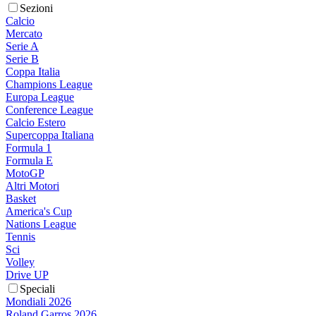
Sezioni
Calcio
Mercato
Serie A
Serie B
Coppa Italia
Champions League
Europa League
Conference League
Calcio Estero
Supercoppa Italiana
Formula 1
Formula E
MotoGP
Altri Motori
Basket
America's Cup
Nations League
Tennis
Sci
Volley
Drive UP
Speciali
Mondiali 2026
Roland Garros 2026