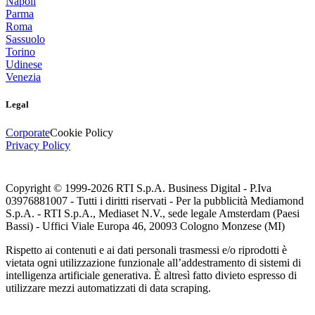
Napoli
Parma
Roma
Sassuolo
Torino
Udinese
Venezia
Legal
Corporate
Cookie Policy
Privacy Policy
Copyright © 1999-
2026
RTI S.p.A. Business Digital - P.Iva
03976881007 - Tutti i diritti riservati - Per la pubblicità Mediamond
S.p.A. - RTI S.p.A., Mediaset N.V., sede legale Amsterdam (Paesi
Bassi) - Uffici Viale Europa 46, 20093 Cologno Monzese (MI)
Rispetto ai contenuti e ai dati personali trasmessi e/o riprodotti è
vietata ogni utilizzazione funzionale all’addestramento di sistemi di
intelligenza artificiale generativa. È altresì fatto divieto espresso di
utilizzare mezzi automatizzati di data scraping.