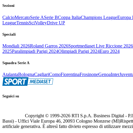
Sezioni
Calcio
Mercato
Serie A
Serie B
Coppa Italia
Champions League
Europa 
League
Tennis
Sci
Volley
Drive UP
Speciali
Mondiali 2026
Roland Garros 2026
Sportmediaset Live Riccione 2026
2025
Paralimpiadi Parigi 2024
Olimpiadi Parigi 2024
Euro 2024
Squadra Serie A
Atalanta
Bologna
Cagliari
Como
Fiorentina
Frosinone
Genoa
Inter
Juvent
Seguici su
Copyright © 1999-
2026
RTI S.p.A. Business Digital - P.I
Bassi) - Uffici Viale Europa 46, 20093 Cologno Monzese (MI)
Rispett
artificiale generativa. È altresì fatto divieto espresso di utilizzare mez