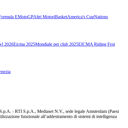
Formula E
MotoGP
Altri Motori
Basket
America's Cup
Nations
wl 2026
Eicma 2025
Mondiale per club 2025
EICMA Riding Fest
enezia
d S.p.A. - RTI S.p.A., Mediaset N.V., sede legale Amsterdam (Paesi
utilizzazione funzionale all’addestramento di sistemi di intelligenza