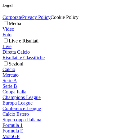
Legal
Corporate
Privacy Policy
Cookie Policy
Media
Video
Foto
Live e Risultati
Live
Diretta Calcio
Risultati e Classifiche
Sezioni
Calcio
Mercato
Serie A
Serie B
Coppa Italia
Champions League
Europa League
Conference League
Calcio Estero
Supercoppa Italiana
Formula 1
Formula E
MotoGP