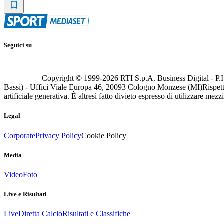
Seguici su
Copyright © 1999-
2026
RTI S.p.A. Business Digital - P.I
Bassi) - Uffici Viale Europa 46, 20093 Cologno Monzese (MI)
Rispett
artificiale generativa. È altresì fatto divieto espresso di utilizzare mez
Legal
Corporate
Privacy Policy
Cookie Policy
Media
Video
Foto
Live e Risultati
Live
Diretta Calcio
Risultati e Classifiche