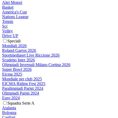
Altri Motori
Basket
America's Cup
Nations League
Tennis
Sci
Volley
Drive UP
Speciali
Mondiali 2026
Roland Garros 2026
Sportmediaset Live Riccione 2026
Scudetto Inter 2026
Olimpiadi Invernali Milano Cortina 2026
Super Bowl 2026
Eicma 2025
Mondiale per club 2025
EICMA Riding Fest 2025
Paralimpiadi Parigi 2024
Olimpiadi Parigi 2024
Euro 2024
Squadra Serie A
Atalanta
Bologna
Cagliari