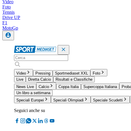
Video
Foto
Tennis
Drive UP
F1
MotoGp
Video
Pressing
Sportmediaset XXL
Foto
Live
Diretta Calcio
Risultati e Classifiche
News Live
Calcio
Coppa Italia
Supercoppa Italiana
Proba
Un libro a settimana
Speciali Europei
Speciali Olimpiadi
Speciale Scudetti
Seguici anche su