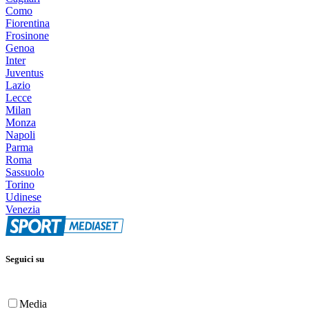
Como
Fiorentina
Frosinone
Genoa
Inter
Juventus
Lazio
Lecce
Milan
Monza
Napoli
Parma
Roma
Sassuolo
Torino
Udinese
Venezia
Seguici su
Media