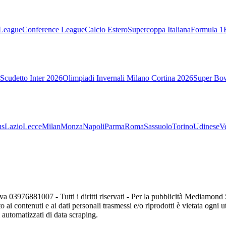
League
Conference League
Calcio Estero
Supercoppa Italiana
Formula 1
Scudetto Inter 2026
Olimpiadi Invernali Milano Cortina 2026
Super Bo
us
Lazio
Lecce
Milan
Monza
Napoli
Parma
Roma
Sassuolo
Torino
Udinese
V
va 03976881007 - Tutti i diritti riservati - Per la pubblicità Mediamon
o ai contenuti e ai dati personali trasmessi e/o riprodotti è vietata ogni 
zi automatizzati di data scraping.