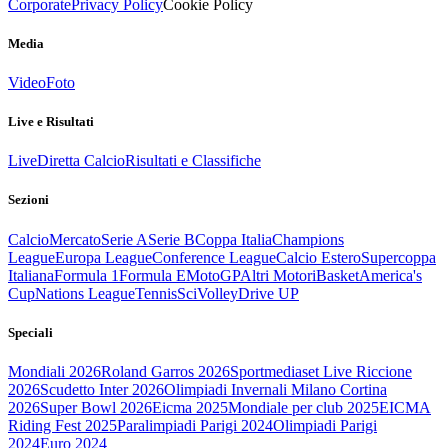
Corporate
Privacy Policy
Cookie Policy
Media
Video
Foto
Live e Risultati
Live
Diretta Calcio
Risultati e Classifiche
Sezioni
Calcio
Mercato
Serie A
Serie B
Coppa Italia
Champions
League
Europa League
Conference League
Calcio Estero
Supercoppa
Italiana
Formula 1
Formula E
MotoGP
Altri Motori
Basket
America's
Cup
Nations League
Tennis
Sci
Volley
Drive UP
Speciali
Mondiali 2026
Roland Garros 2026
Sportmediaset Live Riccione
2026
Scudetto Inter 2026
Olimpiadi Invernali Milano Cortina
2026
Super Bowl 2026
Eicma 2025
Mondiale per club 2025
EICMA
Riding Fest 2025
Paralimpiadi Parigi 2024
Olimpiadi Parigi
2024
Euro 2024