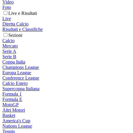
Video
Foto
Live e Risultati
Live
Diretta Calcio
Risultati e Classifiche
Sezioni
Calcio
Mercato
Serie A
Serie B
Coppa Italia
Champions League
Europa League
Conference League
Calcio Estero
Supercoppa Italiana
Formula 1
Formula E
MotoGP
Altri Motori
Basket
America's Cup
Nations League
Tennis