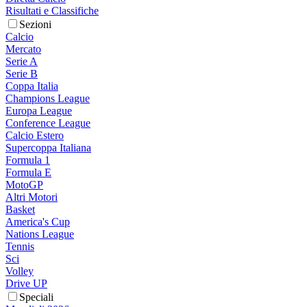
Risultati e Classifiche
Sezioni
Calcio
Mercato
Serie A
Serie B
Coppa Italia
Champions League
Europa League
Conference League
Calcio Estero
Supercoppa Italiana
Formula 1
Formula E
MotoGP
Altri Motori
Basket
America's Cup
Nations League
Tennis
Sci
Volley
Drive UP
Speciali