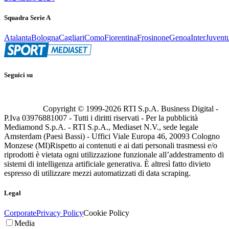
Squadra Serie A
Atalanta
Bologna
Cagliari
Como
Fiorentina
Frosinone
Genoa
Inter
Juvent
Seguici su
Copyright © 1999-
2026
RTI S.p.A. Business Digital -
P.Iva 03976881007 - Tutti i diritti riservati - Per la pubblicità
Mediamond S.p.A. - RTI S.p.A., Mediaset N.V., sede legale
Amsterdam (Paesi Bassi) - Uffici Viale Europa 46, 20093 Cologno
Monzese (MI)
Rispetto ai contenuti e ai dati personali trasmessi e/o
riprodotti è vietata ogni utilizzazione funzionale all’addestramento di
sistemi di intelligenza artificiale generativa. È altresì fatto divieto
espresso di utilizzare mezzi automatizzati di data scraping.
Legal
Corporate
Privacy Policy
Cookie Policy
Media