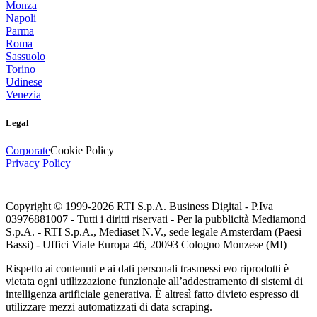
Monza
Napoli
Parma
Roma
Sassuolo
Torino
Udinese
Venezia
Legal
Corporate
Cookie Policy
Privacy Policy
Copyright © 1999-
2026
RTI S.p.A. Business Digital - P.Iva
03976881007 - Tutti i diritti riservati - Per la pubblicità Mediamond
S.p.A. - RTI S.p.A., Mediaset N.V., sede legale Amsterdam (Paesi
Bassi) - Uffici Viale Europa 46, 20093 Cologno Monzese (MI)
Rispetto ai contenuti e ai dati personali trasmessi e/o riprodotti è
vietata ogni utilizzazione funzionale all’addestramento di sistemi di
intelligenza artificiale generativa. È altresì fatto divieto espresso di
utilizzare mezzi automatizzati di data scraping.