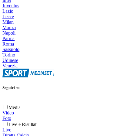
Inter
Juventus
Lazio
Lecce
Milan
Monza
Napoli
Parma
Roma
Sassuolo
Torino
Udinese
Venezia
Seguici su
Media
Video
Foto
Live e Risultati
Live
Diretta Calcio