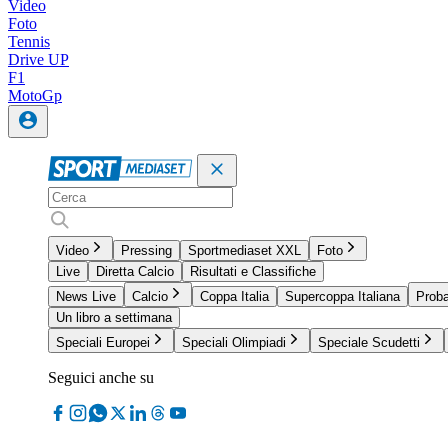
Video
Foto
Tennis
Drive UP
F1
MotoGp
Video
Pressing
Sportmediaset XXL
Foto
Live
Diretta Calcio
Risultati e Classifiche
News Live
Calcio
Coppa Italia
Supercoppa Italiana
Proba
Un libro a settimana
Speciali Europei
Speciali Olimpiadi
Speciale Scudetti
Seguici anche su