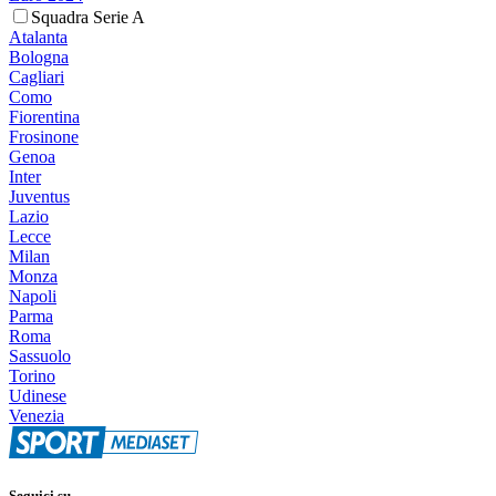
Squadra Serie A
Atalanta
Bologna
Cagliari
Como
Fiorentina
Frosinone
Genoa
Inter
Juventus
Lazio
Lecce
Milan
Monza
Napoli
Parma
Roma
Sassuolo
Torino
Udinese
Venezia
Seguici su