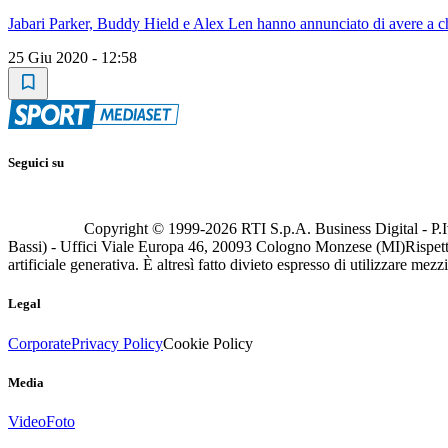
Jabari Parker, Buddy Hield e Alex Len hanno annunciato di avere a che
25 Giu 2020 - 12:58
Seguici su
Copyright © 1999-
2026
RTI S.p.A. Business Digital - P.I
Bassi) - Uffici Viale Europa 46, 20093 Cologno Monzese (MI)
Rispett
artificiale generativa. È altresì fatto divieto espresso di utilizzare mez
Legal
Corporate
Privacy Policy
Cookie Policy
Media
Video
Foto