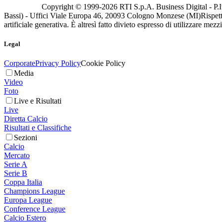
Copyright © 1999-
2026
RTI S.p.A. Business Digital - P.I
Bassi) - Uffici Viale Europa 46, 20093 Cologno Monzese (MI)
Rispett
artificiale generativa. È altresì fatto divieto espresso di utilizzare mez
Legal
Corporate
Privacy Policy
Cookie Policy
Media
Video
Foto
Live e Risultati
Live
Diretta Calcio
Risultati e Classifiche
Sezioni
Calcio
Mercato
Serie A
Serie B
Coppa Italia
Champions League
Europa League
Conference League
Calcio Estero