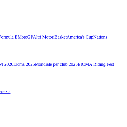
Formula E
MotoGP
Altri Motori
Basket
America's Cup
Nations
wl 2026
Eicma 2025
Mondiale per club 2025
EICMA Riding Fest
enezia