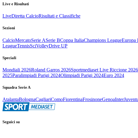
Live e Risultati
Live
Diretta Calcio
Risultati e Classifiche
Sezioni
Calcio
Mercato
Serie A
Serie B
Coppa Italia
Champions League
Europa 
League
Tennis
Sci
Volley
Drive UP
Speciali
Mondiali 2026
Roland Garros 2026
Sportmediaset Live Riccione 2026
2025
Paralimpiadi Parigi 2024
Olimpiadi Parigi 2024
Euro 2024
Squadra Serie A
Atalanta
Bologna
Cagliari
Como
Fiorentina
Frosinone
Genoa
Inter
Juvent
Seguici su