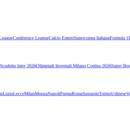
League
Conference League
Calcio Estero
Supercoppa Italiana
Formula 1
Scudetto Inter 2026
Olimpiadi Invernali Milano Cortina 2026
Super Bo
us
Lazio
Lecce
Milan
Monza
Napoli
Parma
Roma
Sassuolo
Torino
Udinese
V