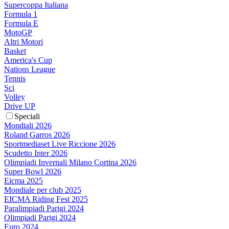
Supercoppa Italiana
Formula 1
Formula E
MotoGP
Altri Motori
Basket
America's Cup
Nations League
Tennis
Sci
Volley
Drive UP
Speciali
Mondiali 2026
Roland Garros 2026
Sportmediaset Live Riccione 2026
Scudetto Inter 2026
Olimpiadi Invernali Milano Cortina 2026
Super Bowl 2026
Eicma 2025
Mondiale per club 2025
EICMA Riding Fest 2025
Paralimpiadi Parigi 2024
Olimpiadi Parigi 2024
Euro 2024