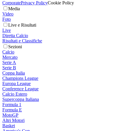
Corporate
Privacy Policy
Cookie Policy
Media
Video
Foto
Live e Risultati
Live
Diretta Calcio
Risultati e Classifiche
Sezioni
Calcio
Mercato
Serie A
Serie B
Coppa Italia
Champions League
Europa League
Conference League
Calcio Estero
Supercoppa Italiana
Formula 1
Formula E
MotoGP
Altri Motori
Basket
America's Cup