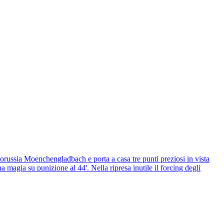
orussia Moenchengladbach e porta a casa tre punti preziosi in vista
 magia su punizione al 44'. Nella ripresa inutile il forcing degli