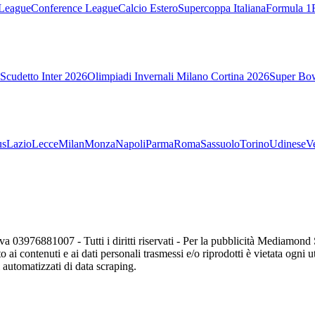
League
Conference League
Calcio Estero
Supercoppa Italiana
Formula 1
Scudetto Inter 2026
Olimpiadi Invernali Milano Cortina 2026
Super Bo
us
Lazio
Lecce
Milan
Monza
Napoli
Parma
Roma
Sassuolo
Torino
Udinese
V
va 03976881007 - Tutti i diritti riservati - Per la pubblicità Mediamon
o ai contenuti e ai dati personali trasmessi e/o riprodotti è vietata ogni 
zi automatizzati di data scraping.