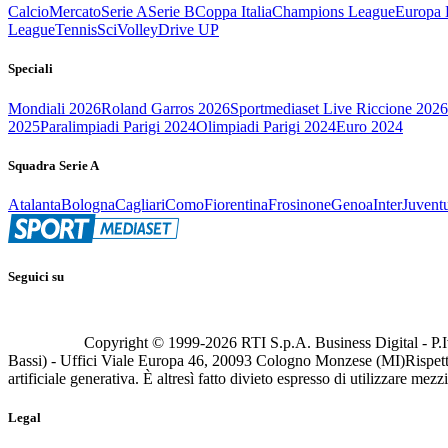
Calcio
Mercato
Serie A
Serie B
Coppa Italia
Champions League
Europa 
League
Tennis
Sci
Volley
Drive UP
Speciali
Mondiali 2026
Roland Garros 2026
Sportmediaset Live Riccione 2026
2025
Paralimpiadi Parigi 2024
Olimpiadi Parigi 2024
Euro 2024
Squadra Serie A
Atalanta
Bologna
Cagliari
Como
Fiorentina
Frosinone
Genoa
Inter
Juvent
Seguici su
Copyright © 1999-
2026
RTI S.p.A. Business Digital - P.I
Bassi) - Uffici Viale Europa 46, 20093 Cologno Monzese (MI)
Rispett
artificiale generativa. È altresì fatto divieto espresso di utilizzare mez
Legal