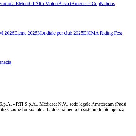
Formula E
MotoGP
Altri Motori
Basket
America's Cup
Nations
wl 2026
Eicma 2025
Mondiale per club 2025
EICMA Riding Fest
enezia
d S.p.A. - RTI S.p.A., Mediaset N.V., sede legale Amsterdam (Paesi
utilizzazione funzionale all’addestramento di sistemi di intelligenza