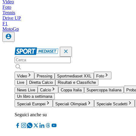
Video
Foto
Tennis
Drive UP
F1
MotoGp
Video
Pressing
Sportmediaset XXL
Foto
Live
Diretta Calcio
Risultati e Classifiche
News Live
Calcio
Coppa Italia
Supercoppa Italiana
Proba
Un libro a settimana
Speciali Europei
Speciali Olimpiadi
Speciale Scudetti
Seguici anche su