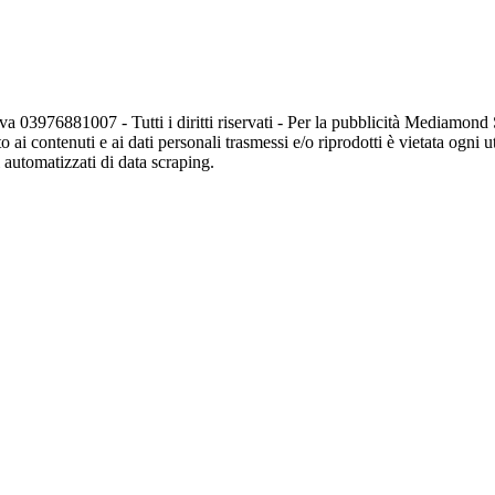
va 03976881007 - Tutti i diritti riservati - Per la pubblicità Mediamon
o ai contenuti e ai dati personali trasmessi e/o riprodotti è vietata ogni 
zi automatizzati di data scraping.