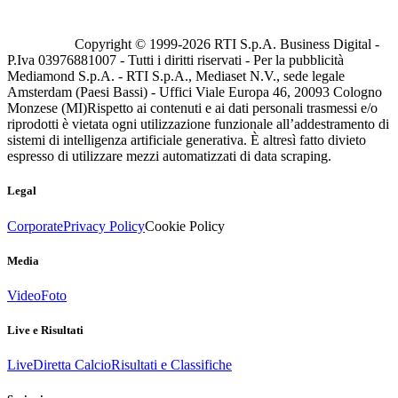
Copyright © 1999-
2026
RTI S.p.A. Business Digital -
P.Iva 03976881007 - Tutti i diritti riservati - Per la pubblicità
Mediamond S.p.A. - RTI S.p.A., Mediaset N.V., sede legale
Amsterdam (Paesi Bassi) - Uffici Viale Europa 46, 20093 Cologno
Monzese (MI)
Rispetto ai contenuti e ai dati personali trasmessi e/o
riprodotti è vietata ogni utilizzazione funzionale all’addestramento di
sistemi di intelligenza artificiale generativa. È altresì fatto divieto
espresso di utilizzare mezzi automatizzati di data scraping.
Legal
Corporate
Privacy Policy
Cookie Policy
Media
Video
Foto
Live e Risultati
Live
Diretta Calcio
Risultati e Classifiche