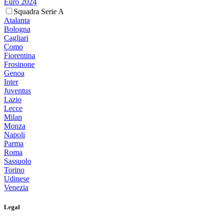
Euro 2024
Squadra Serie A
Atalanta
Bologna
Cagliari
Como
Fiorentina
Frosinone
Genoa
Inter
Juventus
Lazio
Lecce
Milan
Monza
Napoli
Parma
Roma
Sassuolo
Torino
Udinese
Venezia
Legal