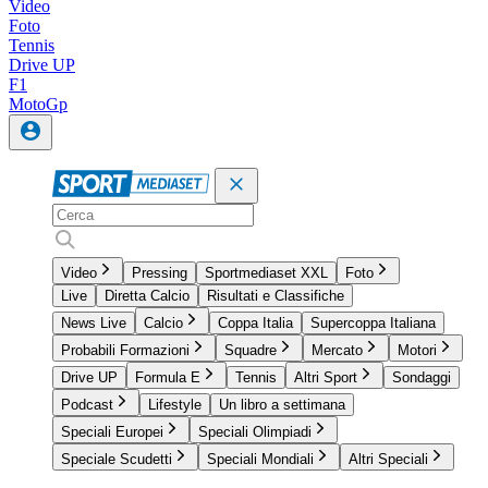
Video
Foto
Tennis
Drive UP
F1
MotoGp
Video
Pressing
Sportmediaset XXL
Foto
Live
Diretta Calcio
Risultati e Classifiche
News Live
Calcio
Coppa Italia
Supercoppa Italiana
Probabili Formazioni
Squadre
Mercato
Motori
Drive UP
Formula E
Tennis
Altri Sport
Sondaggi
Podcast
Lifestyle
Un libro a settimana
Speciali Europei
Speciali Olimpiadi
Speciale Scudetti
Speciali Mondiali
Altri Speciali