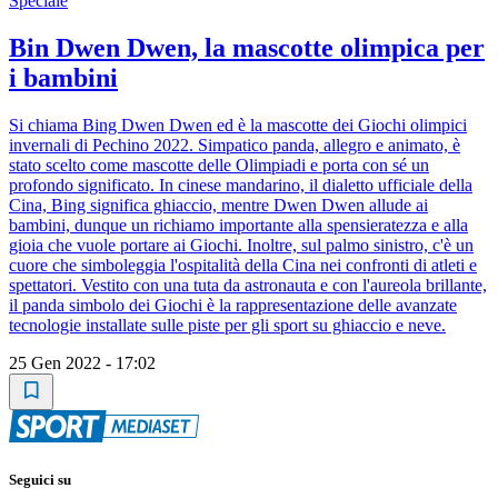
Speciale
Bin Dwen Dwen, la mascotte olimpica per
i bambini
Si chiama Bing Dwen Dwen ed è la mascotte dei Giochi olimpici
invernali di Pechino 2022. Simpatico panda, allegro e animato, è
stato scelto come mascotte delle Olimpiadi e porta con sé un
profondo significato. In cinese mandarino, il dialetto ufficiale della
Cina, Bing significa ghiaccio, mentre Dwen Dwen allude ai
bambini, dunque un richiamo importante alla spensieratezza e alla
gioia che vuole portare ai Giochi. Inoltre, sul palmo sinistro, c'è un
cuore che simboleggia l'ospitalità della Cina nei confronti di atleti e
spettatori. Vestito con una tuta da astronauta e con l'aureola brillante,
il panda simbolo dei Giochi è la rappresentazione delle avanzate
tecnologie installate sulle piste per gli sport su ghiaccio e neve.
25 Gen 2022 - 17:02
Seguici su