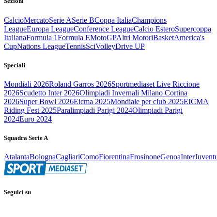
Sezioni
Calcio
Mercato
Serie A
Serie B
Coppa Italia
Champions
League
Europa League
Conference League
Calcio Estero
Supercoppa
Italiana
Formula 1
Formula E
MotoGP
Altri Motori
Basket
America's
Cup
Nations League
Tennis
Sci
Volley
Drive UP
Speciali
Mondiali 2026
Roland Garros 2026
Sportmediaset Live Riccione
2026
Scudetto Inter 2026
Olimpiadi Invernali Milano Cortina
2026
Super Bowl 2026
Eicma 2025
Mondiale per club 2025
EICMA
Riding Fest 2025
Paralimpiadi Parigi 2024
Olimpiadi Parigi
2024
Euro 2024
Squadra Serie A
Atalanta
Bologna
Cagliari
Como
Fiorentina
Frosinone
Genoa
Inter
Juvent
Seguici su