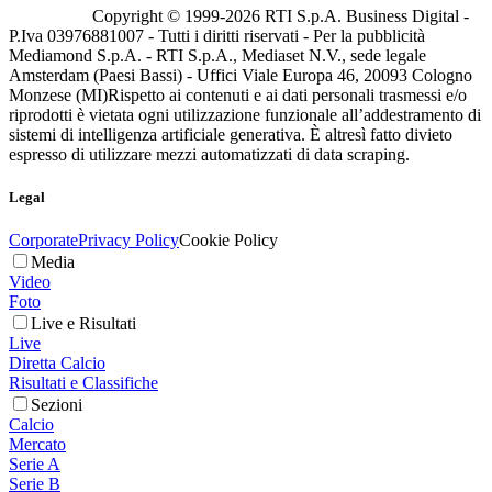
Copyright © 1999-
2026
RTI S.p.A. Business Digital -
P.Iva 03976881007 - Tutti i diritti riservati - Per la pubblicità
Mediamond S.p.A. - RTI S.p.A., Mediaset N.V., sede legale
Amsterdam (Paesi Bassi) - Uffici Viale Europa 46, 20093 Cologno
Monzese (MI)
Rispetto ai contenuti e ai dati personali trasmessi e/o
riprodotti è vietata ogni utilizzazione funzionale all’addestramento di
sistemi di intelligenza artificiale generativa. È altresì fatto divieto
espresso di utilizzare mezzi automatizzati di data scraping.
Legal
Corporate
Privacy Policy
Cookie Policy
Media
Video
Foto
Live e Risultati
Live
Diretta Calcio
Risultati e Classifiche
Sezioni
Calcio
Mercato
Serie A
Serie B