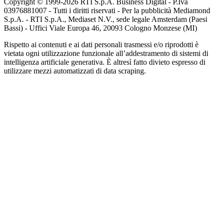
Copyright © 1999-
2026
RTI S.p.A. Business Digital - P.Iva
03976881007 - Tutti i diritti riservati - Per la pubblicità Mediamond
S.p.A. - RTI S.p.A., Mediaset N.V., sede legale Amsterdam (Paesi
Bassi) - Uffici Viale Europa 46, 20093 Cologno Monzese (MI)
Rispetto ai contenuti e ai dati personali trasmessi e/o riprodotti è
vietata ogni utilizzazione funzionale all’addestramento di sistemi di
intelligenza artificiale generativa. È altresì fatto divieto espresso di
utilizzare mezzi automatizzati di data scraping.