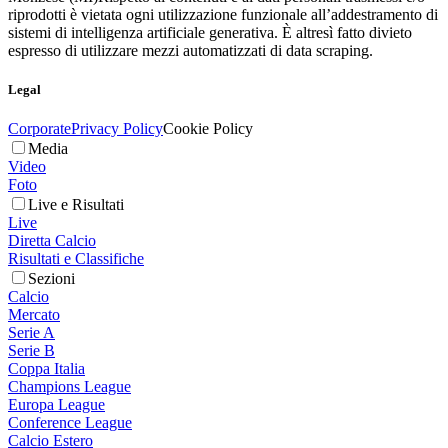
riprodotti è vietata ogni utilizzazione funzionale all’addestramento di
sistemi di intelligenza artificiale generativa. È altresì fatto divieto
espresso di utilizzare mezzi automatizzati di data scraping.
Legal
Corporate
Privacy Policy
Cookie Policy
Media
Video
Foto
Live e Risultati
Live
Diretta Calcio
Risultati e Classifiche
Sezioni
Calcio
Mercato
Serie A
Serie B
Coppa Italia
Champions League
Europa League
Conference League
Calcio Estero