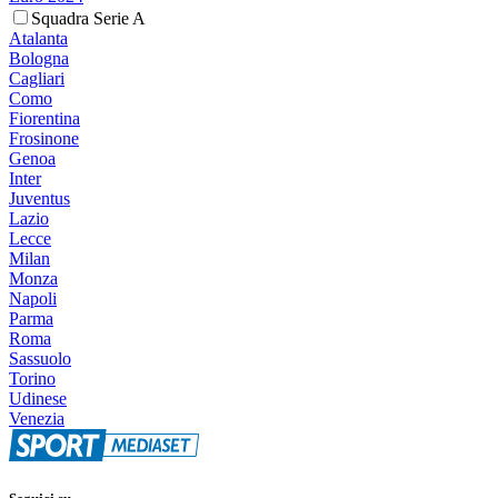
Squadra Serie A
Atalanta
Bologna
Cagliari
Como
Fiorentina
Frosinone
Genoa
Inter
Juventus
Lazio
Lecce
Milan
Monza
Napoli
Parma
Roma
Sassuolo
Torino
Udinese
Venezia