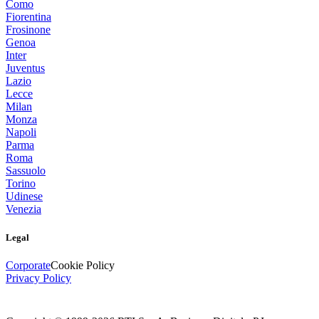
Como
Fiorentina
Frosinone
Genoa
Inter
Juventus
Lazio
Lecce
Milan
Monza
Napoli
Parma
Roma
Sassuolo
Torino
Udinese
Venezia
Legal
Corporate
Cookie Policy
Privacy Policy