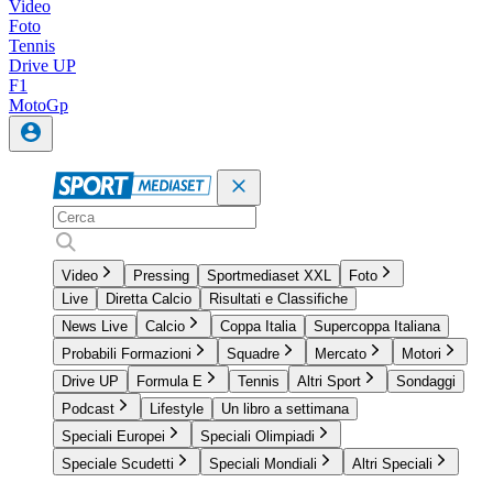
Video
Foto
Tennis
Drive UP
F1
MotoGp
Video
Pressing
Sportmediaset XXL
Foto
Live
Diretta Calcio
Risultati e Classifiche
News Live
Calcio
Coppa Italia
Supercoppa Italiana
Probabili Formazioni
Squadre
Mercato
Motori
Drive UP
Formula E
Tennis
Altri Sport
Sondaggi
Podcast
Lifestyle
Un libro a settimana
Speciali Europei
Speciali Olimpiadi
Speciale Scudetti
Speciali Mondiali
Altri Speciali