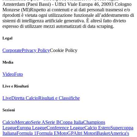
Amsterdam (Paesi Bassi) - Uffici Viale Europa 46, 20093 Cologno
Monzese (MI)
Rispetto ai contenuti e ai dati personali trasmessi e/o
riprodotti è vietata ogni utilizzazione funzionale all’addestramento di
sistemi di intelligenza artificiale generativa. È altresì fatto divieto
espresso di utilizzare mezzi automatizzati di data scraping.
Legal
Corporate
Privacy Policy
Cookie Policy
Media
Video
Foto
Live e Risultati
Live
Diretta Calcio
Risultati e Classifiche
Sezioni
Calcio
Mercato
Serie A
Serie B
Coppa Italia
Champions
League
Europa League
Conference League
Calcio Estero
Supercoppa
Italiana
Formula 1
Formula E
MotoGP
Altri Motori
Basket
America's