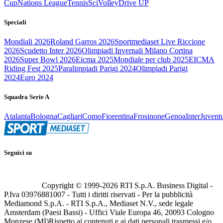
Cup
Nations League
Tennis
Sci
Volley
Drive UP
Speciali
Mondiali 2026
Roland Garros 2026
Sportmediaset Live Riccione
2026
Scudetto Inter 2026
Olimpiadi Invernali Milano Cortina
2026
Super Bowl 2026
Eicma 2025
Mondiale per club 2025
EICMA
Riding Fest 2025
Paralimpiadi Parigi 2024
Olimpiadi Parigi
2024
Euro 2024
Squadra Serie A
Atalanta
Bologna
Cagliari
Como
Fiorentina
Frosinone
Genoa
Inter
Juvent
Seguici su
Copyright © 1999-
2026
RTI S.p.A. Business Digital -
P.Iva 03976881007 - Tutti i diritti riservati - Per la pubblicità
Mediamond S.p.A. - RTI S.p.A., Mediaset N.V., sede legale
Amsterdam (Paesi Bassi) - Uffici Viale Europa 46, 20093 Cologno
Monzese (MI)
Rispetto ai contenuti e ai dati personali trasmessi e/o