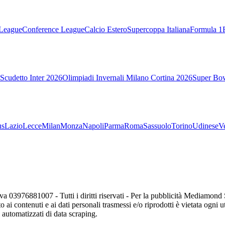
League
Conference League
Calcio Estero
Supercoppa Italiana
Formula 1
Scudetto Inter 2026
Olimpiadi Invernali Milano Cortina 2026
Super Bo
us
Lazio
Lecce
Milan
Monza
Napoli
Parma
Roma
Sassuolo
Torino
Udinese
V
va 03976881007 - Tutti i diritti riservati - Per la pubblicità Mediamon
o ai contenuti e ai dati personali trasmessi e/o riprodotti è vietata ogni 
zi automatizzati di data scraping.