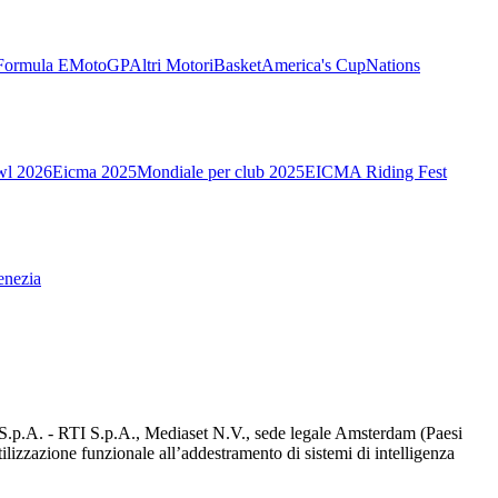
Formula E
MotoGP
Altri Motori
Basket
America's Cup
Nations
wl 2026
Eicma 2025
Mondiale per club 2025
EICMA Riding Fest
enezia
d S.p.A. - RTI S.p.A., Mediaset N.V., sede legale Amsterdam (Paesi
utilizzazione funzionale all’addestramento di sistemi di intelligenza