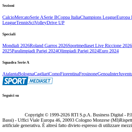
Sezioni
Calcio
Mercato
Serie A
Serie B
Coppa Italia
Champions League
Europa 
League
Tennis
Sci
Volley
Drive UP
Speciali
Mondiali 2026
Roland Garros 2026
Sportmediaset Live Riccione 2026
2025
Paralimpiadi Parigi 2024
Olimpiadi Parigi 2024
Euro 2024
Squadra Serie A
Atalanta
Bologna
Cagliari
Como
Fiorentina
Frosinone
Genoa
Inter
Juvent
Seguici su
Copyright © 1999-
2026
RTI S.p.A. Business Digital - P.I
Bassi) - Uffici Viale Europa 46, 20093 Cologno Monzese (MI)
Rispett
artificiale generativa. È altresì fatto divieto espresso di utilizzare mez