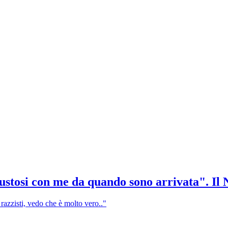
stosi con me da quando sono arrivata". Il 
razzisti, vedo che è molto vero.."