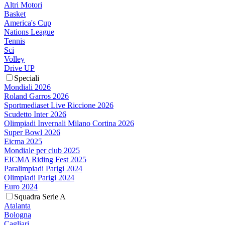
Altri Motori
Basket
America's Cup
Nations League
Tennis
Sci
Volley
Drive UP
Speciali
Mondiali 2026
Roland Garros 2026
Sportmediaset Live Riccione 2026
Scudetto Inter 2026
Olimpiadi Invernali Milano Cortina 2026
Super Bowl 2026
Eicma 2025
Mondiale per club 2025
EICMA Riding Fest 2025
Paralimpiadi Parigi 2024
Olimpiadi Parigi 2024
Euro 2024
Squadra Serie A
Atalanta
Bologna
Cagliari