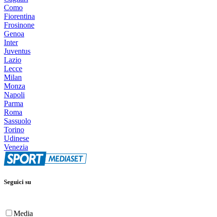
Como
Fiorentina
Frosinone
Genoa
Inter
Juventus
Lazio
Lecce
Milan
Monza
Napoli
Parma
Roma
Sassuolo
Torino
Udinese
Venezia
Seguici su
Media