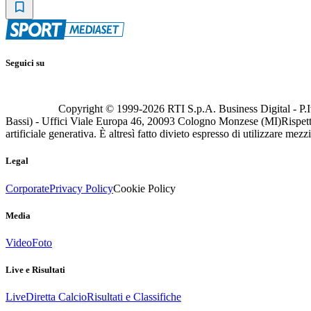
Seguici su
Copyright © 1999-
2026
RTI S.p.A. Business Digital - P.I
Bassi) - Uffici Viale Europa 46, 20093 Cologno Monzese (MI)
Rispett
artificiale generativa. È altresì fatto divieto espresso di utilizzare mez
Legal
Corporate
Privacy Policy
Cookie Policy
Media
Video
Foto
Live e Risultati
Live
Diretta Calcio
Risultati e Classifiche