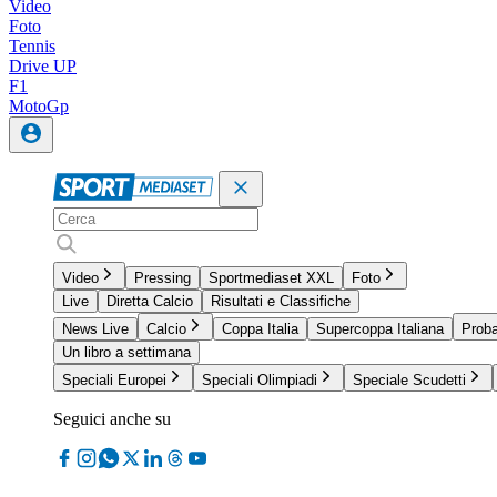
Video
Foto
Tennis
Drive UP
F1
MotoGp
Video
Pressing
Sportmediaset XXL
Foto
Live
Diretta Calcio
Risultati e Classifiche
News Live
Calcio
Coppa Italia
Supercoppa Italiana
Proba
Un libro a settimana
Speciali Europei
Speciali Olimpiadi
Speciale Scudetti
Seguici anche su