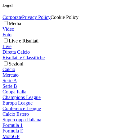
Legal
Corporate
Privacy Policy
Cookie Policy
Media
Video
Foto
Live e Risultati
Live
Diretta Calcio
Risultati e Classifiche
Sezioni
Calcio
Mercato
Serie A
Serie B
Coppa Italia
Champions League
Europa League
Conference League
Calcio Estero
Supercoppa Italiana
Formula 1
Formula E
MotoGP