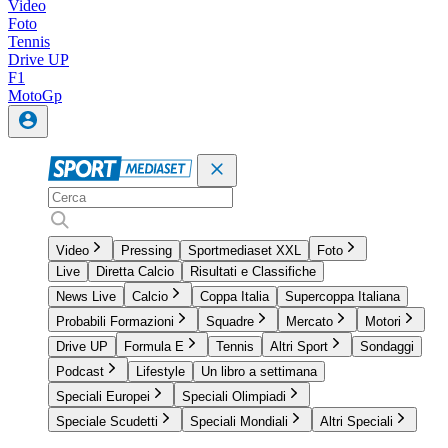
Video
Foto
Tennis
Drive UP
F1
MotoGp
Video
Pressing
Sportmediaset XXL
Foto
Live
Diretta Calcio
Risultati e Classifiche
News Live
Calcio
Coppa Italia
Supercoppa Italiana
Probabili Formazioni
Squadre
Mercato
Motori
Drive UP
Formula E
Tennis
Altri Sport
Sondaggi
Podcast
Lifestyle
Un libro a settimana
Speciali Europei
Speciali Olimpiadi
Speciale Scudetti
Speciali Mondiali
Altri Speciali