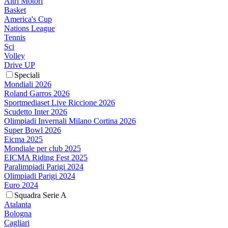
Altri Motori
Basket
America's Cup
Nations League
Tennis
Sci
Volley
Drive UP
Speciali
Mondiali 2026
Roland Garros 2026
Sportmediaset Live Riccione 2026
Scudetto Inter 2026
Olimpiadi Invernali Milano Cortina 2026
Super Bowl 2026
Eicma 2025
Mondiale per club 2025
EICMA Riding Fest 2025
Paralimpiadi Parigi 2024
Olimpiadi Parigi 2024
Euro 2024
Squadra Serie A
Atalanta
Bologna
Cagliari