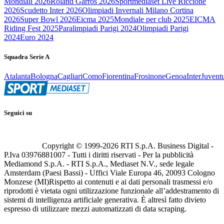
Mondiali 2026
Roland Garros 2026
Sportmediaset Live Riccione
2026
Scudetto Inter 2026
Olimpiadi Invernali Milano Cortina
2026
Super Bowl 2026
Eicma 2025
Mondiale per club 2025
EICMA
Riding Fest 2025
Paralimpiadi Parigi 2024
Olimpiadi Parigi
2024
Euro 2024
Squadra Serie A
Atalanta
Bologna
Cagliari
Como
Fiorentina
Frosinone
Genoa
Inter
Juvent
Seguici su
Copyright © 1999-
2026
RTI S.p.A. Business Digital -
P.Iva 03976881007 - Tutti i diritti riservati - Per la pubblicità
Mediamond S.p.A. - RTI S.p.A., Mediaset N.V., sede legale
Amsterdam (Paesi Bassi) - Uffici Viale Europa 46, 20093 Cologno
Monzese (MI)
Rispetto ai contenuti e ai dati personali trasmessi e/o
riprodotti è vietata ogni utilizzazione funzionale all’addestramento di
sistemi di intelligenza artificiale generativa. È altresì fatto divieto
espresso di utilizzare mezzi automatizzati di data scraping.