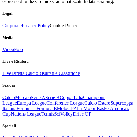
espresso di utilizzare mezzi automatizzati di data scraping.
Legal
Corporate
Privacy Policy
Cookie Policy
Media
Video
Foto
Live e Risultati
Live
Diretta Calcio
Risultati e Classifiche
Sezioni
Calcio
Mercato
Serie A
Serie B
Coppa Italia
Champions
League
Europa League
Conference League
Calcio Estero
Supercoppa
Italiana
Formula 1
Formula E
MotoGP
Altri Motori
Basket
America's
Cup
Nations League
Tennis
Sci
Volley
Drive UP
Speciali