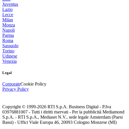
Juventus
Lazio
Lecce
Milan
Monza
Napoli
Parma
Roma
Sassuolo
Torino
Udinese
Venezia
Legal
Corporate
Cookie Policy
Privacy Policy
Copyright © 1999-
2026
RTI S.p.A. Business Digital - P.Iva
03976881007 - Tutti i diritti riservati - Per la pubblicità Mediamond
S.p.A. - RTI S.p.A., Mediaset N.V., sede legale Amsterdam (Paesi
Bassi) - Uffici Viale Europa 46, 20093 Cologno Monzese (MI)