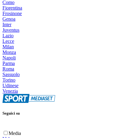
Como
Fiorentina
Frosinone
Genoa
Inter
Juventus
Lazio
Lecce
Milan
Monza
Napoli
Parma
Roma
Sassuolo
Torino
Udinese
Venezia
Seguici su
Media