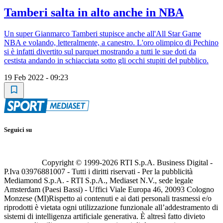
Tamberi salta in alto anche in NBA
Un super Gianmarco Tamberi stupisce anche all'All Star Game
NBA e volando, letteralmente, a canestro. L'oro olimpico di Pechino
si è infatti divertito sul parquet mostrando a tutti le sue doti da
cestista andando in schiacciata sotto gli occhi stupiti del pubblico.
19 Feb 2022 - 09:23
Seguici su
Copyright © 1999-
2026
RTI S.p.A. Business Digital -
P.Iva 03976881007 - Tutti i diritti riservati - Per la pubblicità
Mediamond S.p.A. - RTI S.p.A., Mediaset N.V., sede legale
Amsterdam (Paesi Bassi) - Uffici Viale Europa 46, 20093 Cologno
Monzese (MI)
Rispetto ai contenuti e ai dati personali trasmessi e/o
riprodotti è vietata ogni utilizzazione funzionale all’addestramento di
sistemi di intelligenza artificiale generativa. È altresì fatto divieto