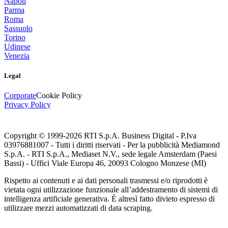
Napoli
Parma
Roma
Sassuolo
Torino
Udinese
Venezia
Legal
Corporate
Cookie Policy
Privacy Policy
Copyright © 1999-
2026
RTI S.p.A. Business Digital - P.Iva
03976881007 - Tutti i diritti riservati - Per la pubblicità Mediamond
S.p.A. - RTI S.p.A., Mediaset N.V., sede legale Amsterdam (Paesi
Bassi) - Uffici Viale Europa 46, 20093 Cologno Monzese (MI)
Rispetto ai contenuti e ai dati personali trasmessi e/o riprodotti è
vietata ogni utilizzazione funzionale all’addestramento di sistemi di
intelligenza artificiale generativa. È altresì fatto divieto espresso di
utilizzare mezzi automatizzati di data scraping.