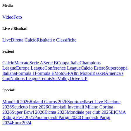
Media
Video
Foto
Live e Risultati
Live
Diretta Calcio
Risultati e Classifiche
Sezioni
Calcio
Mercato
Serie A
Serie B
Coppa Italia
Champions
League
Europa League
Conference League
Calcio Estero
Supercoppa
Italiana
Formula 1
Formula E
MotoGP
Altri Motori
Basket
America's
Cup
Nations League
Tennis
Sci
Volley
Drive UP
Speciali
Mondiali 2026
Roland Garros 2026
Sportmediaset Live Riccione
2026
Scudetto Inter 2026
Olimpiadi Invernali Milano Cortina
2026
Super Bowl 2026
Eicma 2025
Mondiale per club 2025
EICMA
Riding Fest 2025
Paralimpiadi Parigi 2024
Olimpiadi Parigi
2024
Euro 2024