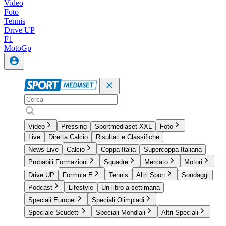
Video
Foto
Tennis
Drive UP
F1
MotoGp
Video
Pressing
Sportmediaset XXL
Foto
Live
Diretta Calcio
Risultati e Classifiche
News Live
Calcio
Coppa Italia
Supercoppa Italiana
Probabili Formazioni
Squadre
Mercato
Motori
Drive UP
Formula E
Tennis
Altri Sport
Sondaggi
Podcast
Lifestyle
Un libro a settimana
Speciali Europei
Speciali Olimpiadi
Speciale Scudetti
Speciali Mondiali
Altri Speciali