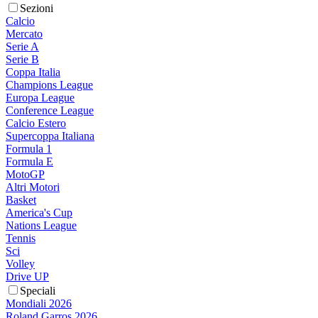
Sezioni
Calcio
Mercato
Serie A
Serie B
Coppa Italia
Champions League
Europa League
Conference League
Calcio Estero
Supercoppa Italiana
Formula 1
Formula E
MotoGP
Altri Motori
Basket
America's Cup
Nations League
Tennis
Sci
Volley
Drive UP
Speciali
Mondiali 2026
Roland Garros 2026