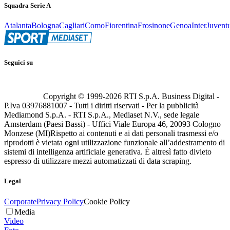
Squadra Serie A
Atalanta
Bologna
Cagliari
Como
Fiorentina
Frosinone
Genoa
Inter
Juvent
Seguici su
Copyright © 1999-
2026
RTI S.p.A. Business Digital -
P.Iva 03976881007 - Tutti i diritti riservati - Per la pubblicità
Mediamond S.p.A. - RTI S.p.A., Mediaset N.V., sede legale
Amsterdam (Paesi Bassi) - Uffici Viale Europa 46, 20093 Cologno
Monzese (MI)
Rispetto ai contenuti e ai dati personali trasmessi e/o
riprodotti è vietata ogni utilizzazione funzionale all’addestramento di
sistemi di intelligenza artificiale generativa. È altresì fatto divieto
espresso di utilizzare mezzi automatizzati di data scraping.
Legal
Corporate
Privacy Policy
Cookie Policy
Media
Video