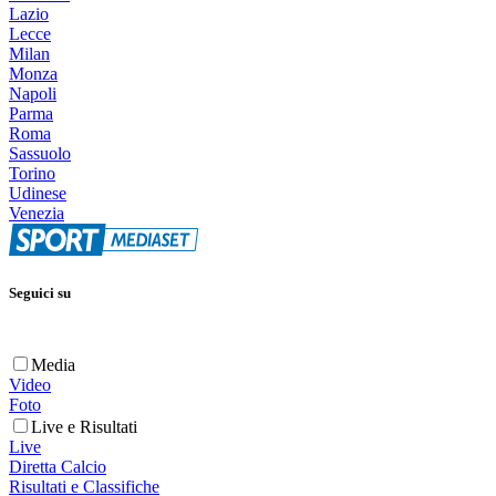
Lazio
Lecce
Milan
Monza
Napoli
Parma
Roma
Sassuolo
Torino
Udinese
Venezia
Seguici su
Media
Video
Foto
Live e Risultati
Live
Diretta Calcio
Risultati e Classifiche