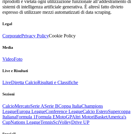
riprodotti è vietata ogni utilizzazione funzionale all’addestramento di
sistemi di intelligenza artificiale generativa. È altresì fatto divieto
espresso di utilizzare mezzi automatizzati di data scraping.
Legal
Corporate
Privacy Policy
Cookie Policy
Media
Video
Foto
Live e Risultati
Live
Diretta Calcio
Risultati e Classifiche
Sezioni
Calcio
Mercato
Serie A
Serie B
Coppa Italia
Champions
League
Europa League
Conference League
Calcio Estero
Supercoppa
Italiana
Formula 1
Formula E
MotoGP
Altri Motori
Basket
America's
Cup
Nations League
Tennis
Sci
Volley
Drive UP
Speciali