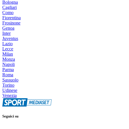
Bologna
Cagliari
Como
Fiorentina
Frosinone
Genoa
Inter
Juventus
Lazio
Lecce
Milan
Monza
Napoli
Parma
Roma
Sassuolo
Torino
Udinese
Venezia
Seguici su