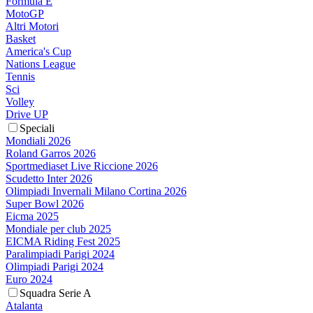
Formula E
MotoGP
Altri Motori
Basket
America's Cup
Nations League
Tennis
Sci
Volley
Drive UP
Speciali
Mondiali 2026
Roland Garros 2026
Sportmediaset Live Riccione 2026
Scudetto Inter 2026
Olimpiadi Invernali Milano Cortina 2026
Super Bowl 2026
Eicma 2025
Mondiale per club 2025
EICMA Riding Fest 2025
Paralimpiadi Parigi 2024
Olimpiadi Parigi 2024
Euro 2024
Squadra Serie A
Atalanta