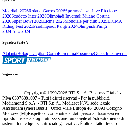
Mondiali 2026
Roland Garros 2026
Sportmediaset Live Riccione
2026
Scudetto Inter 2026
Olimpiadi Invernali Milano Cortina
2026
Super Bowl 2026
Eicma 2025
Mondiale per club 2025
EICMA
Riding Fest 2025
Paralimpiadi Parigi 2024
Olimpiadi Parigi
2024
Euro 2024
Squadra Serie A
Atalanta
Bologna
Cagliari
Como
Fiorentina
Frosinone
Genoa
Inter
Juvent
Seguici su
Copyright © 1999-
2026
RTI S.p.A. Business Digital -
P.Iva 03976881007 - Tutti i diritti riservati - Per la pubblicità
Mediamond S.p.A. - RTI S.p.A., Mediaset N.V., sede legale
Amsterdam (Paesi Bassi) - Uffici Viale Europa 46, 20093 Cologno
Monzese (MI)
Rispetto ai contenuti e ai dati personali trasmessi e/o
riprodotti è vietata ogni utilizzazione funzionale all’addestramento di
sistemi di intelligenza artificiale generativa. È altresì fatto divieto