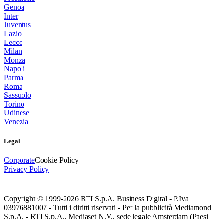
Genoa
Inter
Juventus
Lazio
Lecce
Milan
Monza
Napoli
Parma
Roma
Sassuolo
Torino
Udinese
Venezia
Legal
Corporate
Cookie Policy
Privacy Policy
Copyright © 1999-
2026
RTI S.p.A. Business Digital - P.Iva
03976881007 - Tutti i diritti riservati - Per la pubblicità Mediamond
S.p.A. - RTI S.p.A., Mediaset N.V., sede legale Amsterdam (Paesi