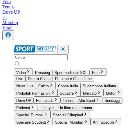
Foto
Tennis
Drive UP
F1
MotoGp
Virali
Video
Pressing
Sportmediaset XXL
Foto
Live
Diretta Calcio
Risultati e Classifiche
News Live
Calcio
Coppa Italia
Supercoppa Italiana
Probabili Formazioni
Squadre
Mercato
Motori
Drive UP
Formula E
Tennis
Altri Sport
Sondaggi
Podcast
Lifestyle
Un libro a settimana
Speciali Europei
Speciali Olimpiadi
Speciale Scudetti
Speciali Mondiali
Altri Speciali