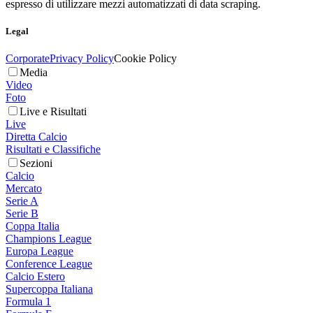
espresso di utilizzare mezzi automatizzati di data scraping.
Legal
Corporate
Privacy Policy
Cookie Policy
Media
Video
Foto
Live e Risultati
Live
Diretta Calcio
Risultati e Classifiche
Sezioni
Calcio
Mercato
Serie A
Serie B
Coppa Italia
Champions League
Europa League
Conference League
Calcio Estero
Supercoppa Italiana
Formula 1