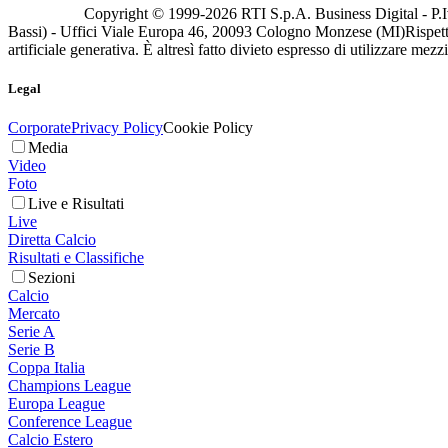
Copyright © 1999-
2026
RTI S.p.A. Business Digital - P.I
Bassi) - Uffici Viale Europa 46, 20093 Cologno Monzese (MI)
Rispett
artificiale generativa. È altresì fatto divieto espresso di utilizzare mez
Legal
Corporate
Privacy Policy
Cookie Policy
Media
Video
Foto
Live e Risultati
Live
Diretta Calcio
Risultati e Classifiche
Sezioni
Calcio
Mercato
Serie A
Serie B
Coppa Italia
Champions League
Europa League
Conference League
Calcio Estero