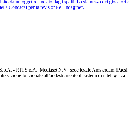
lpito da un oggetto lanciato dagli spalti. La sicurezza dei giocatori e
della Concacaf per la revisione e l'indagine".
d S.p.A. - RTI S.p.A., Mediaset N.V., sede legale Amsterdam (Paesi
utilizzazione funzionale all’addestramento di sistemi di intelligenza