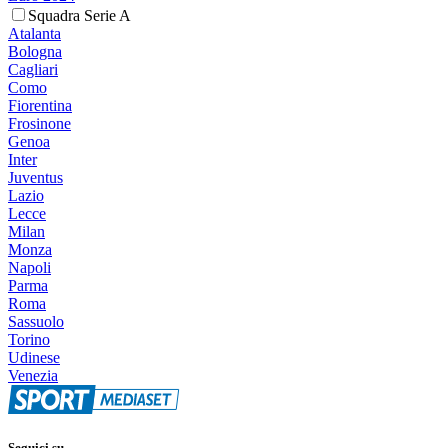
Squadra Serie A
Atalanta
Bologna
Cagliari
Como
Fiorentina
Frosinone
Genoa
Inter
Juventus
Lazio
Lecce
Milan
Monza
Napoli
Parma
Roma
Sassuolo
Torino
Udinese
Venezia
Seguici su