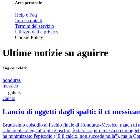
Area personale
Help e Faq
Info e contatti
Termini del servizio
Utilizzo dati e privacy
Cookie Policy
Ultime notizie su
aguirre
Tag correlati:
honduras
messico
gallery
Calcio
Lancio di oggetti dagli spalti: il ct messi
Bruttissimo episodio al fischio finale di Honduras-Messico, match di a
salutare il collega al triplice fischio, è stato colpito in testa da un o
ha minimizzato l'episodio ("È il calcio, non succede nulla"), ma la Co