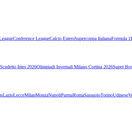
League
Conference League
Calcio Estero
Supercoppa Italiana
Formula 1
Scudetto Inter 2026
Olimpiadi Invernali Milano Cortina 2026
Super Bo
us
Lazio
Lecce
Milan
Monza
Napoli
Parma
Roma
Sassuolo
Torino
Udinese
V