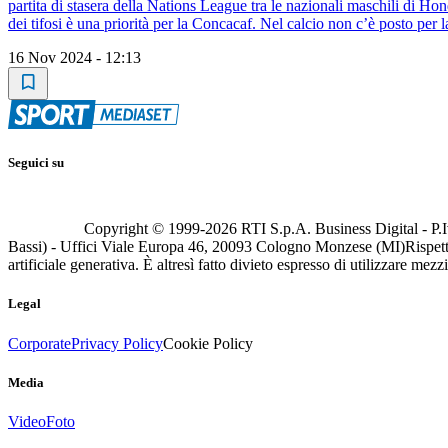
partita di stasera della Nations League tra le nazionali maschili di Hon
dei tifosi è una priorità per la Concacaf. Nel calcio non c’è posto per 
16 Nov 2024 - 12:13
Seguici su
Copyright © 1999-
2026
RTI S.p.A. Business Digital - P.I
Bassi) - Uffici Viale Europa 46, 20093 Cologno Monzese (MI)
Rispett
artificiale generativa. È altresì fatto divieto espresso di utilizzare mez
Legal
Corporate
Privacy Policy
Cookie Policy
Media
Video
Foto