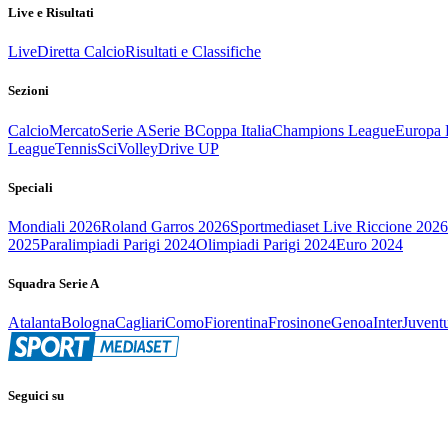
Live e Risultati
Live
Diretta Calcio
Risultati e Classifiche
Sezioni
Calcio
Mercato
Serie A
Serie B
Coppa Italia
Champions League
Europa 
League
Tennis
Sci
Volley
Drive UP
Speciali
Mondiali 2026
Roland Garros 2026
Sportmediaset Live Riccione 2026
2025
Paralimpiadi Parigi 2024
Olimpiadi Parigi 2024
Euro 2024
Squadra Serie A
Atalanta
Bologna
Cagliari
Como
Fiorentina
Frosinone
Genoa
Inter
Juvent
Seguici su