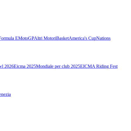
Formula E
MotoGP
Altri Motori
Basket
America's Cup
Nations
wl 2026
Eicma 2025
Mondiale per club 2025
EICMA Riding Fest
enezia