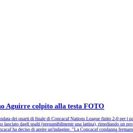
cano Aguirre colpito alla testa FOTO
ndata dei quarti di finale di Concacaf Nations League finito 2-0 per i p
ggetto lanciato dagli spalti (presumibilmente una lattina), rimediando un 
ncacaf ha deciso di aprire un'indagine. "La Concacaf condanna fermamente