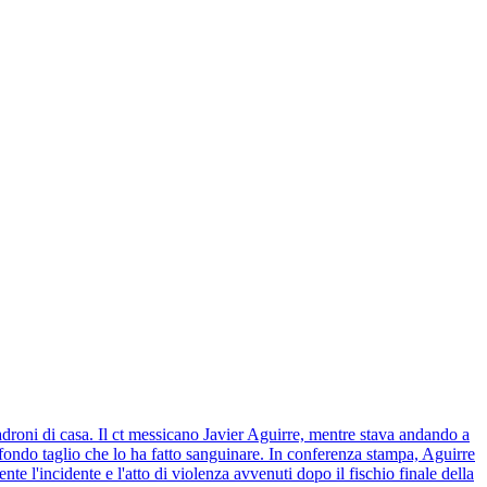
adroni di casa. Il ct messicano Javier Aguirre, mentre stava andando a
profondo taglio che lo ha fatto sanguinare. In conferenza stampa, Aguirre
 l'incidente e l'atto di violenza avvenuti dopo il fischio finale della