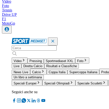
Video
Foto
Tennis
Drive UP
F1
MotoGp
Video
Pressing
Sportmediaset XXL
Foto
Live
Diretta Calcio
Risultati e Classifiche
News Live
Calcio
Coppa Italia
Supercoppa Italiana
Proba
Un libro a settimana
Speciali Europei
Speciali Olimpiadi
Speciale Scudetti
Seguici anche su