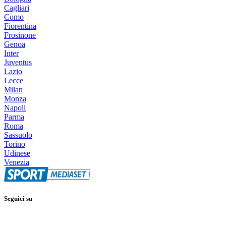
Cagliari
Como
Fiorentina
Frosinone
Genoa
Inter
Juventus
Lazio
Lecce
Milan
Monza
Napoli
Parma
Roma
Sassuolo
Torino
Udinese
Venezia
Seguici su