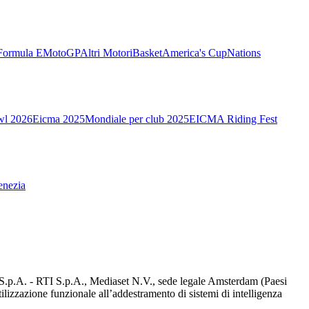
Formula E
MotoGP
Altri Motori
Basket
America's Cup
Nations
wl 2026
Eicma 2025
Mondiale per club 2025
EICMA Riding Fest
enezia
d S.p.A. - RTI S.p.A., Mediaset N.V., sede legale Amsterdam (Paesi
utilizzazione funzionale all’addestramento di sistemi di intelligenza