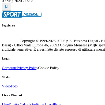
09 Mag 2020 - 16:08
Seguici su
Copyright © 1999-
2026
RTI S.p.A. Business Digital - P.I
Bassi) - Uffici Viale Europa 46, 20093 Cologno Monzese (MI)
Rispett
artificiale generativa. È altresì fatto divieto espresso di utilizzare mez
Legal
Corporate
Privacy Policy
Cookie Policy
Media
Video
Foto
Live e Risultati
Live
Diretta Calcio
Risultati e Classifiche