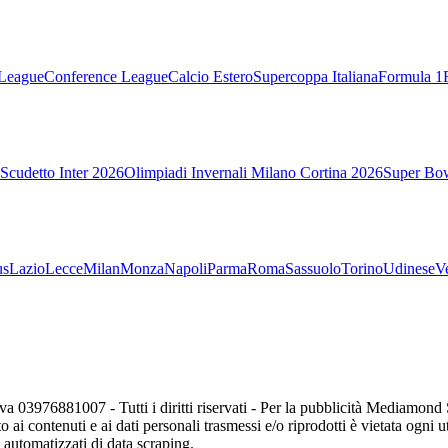
League
Conference League
Calcio Estero
Supercoppa Italiana
Formula 1
Scudetto Inter 2026
Olimpiadi Invernali Milano Cortina 2026
Super Bo
us
Lazio
Lecce
Milan
Monza
Napoli
Parma
Roma
Sassuolo
Torino
Udinese
V
va 03976881007 - Tutti i diritti riservati - Per la pubblicità Mediamon
o ai contenuti e ai dati personali trasmessi e/o riprodotti è vietata ogni 
zi automatizzati di data scraping.