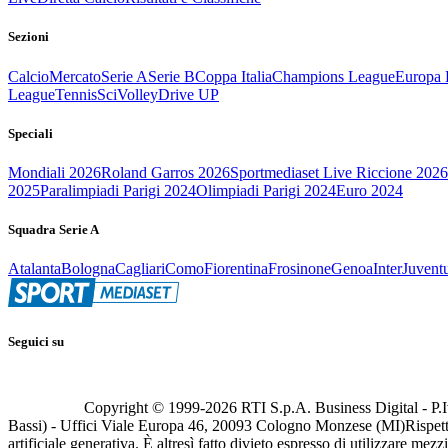
Sezioni
Calcio
Mercato
Serie A
Serie B
Coppa Italia
Champions League
Europa 
League
Tennis
Sci
Volley
Drive UP
Speciali
Mondiali 2026
Roland Garros 2026
Sportmediaset Live Riccione 2026
2025
Paralimpiadi Parigi 2024
Olimpiadi Parigi 2024
Euro 2024
Squadra Serie A
Atalanta
Bologna
Cagliari
Como
Fiorentina
Frosinone
Genoa
Inter
Juvent
Seguici su
Copyright © 1999-
2026
RTI S.p.A. Business Digital - P.I
Bassi) - Uffici Viale Europa 46, 20093 Cologno Monzese (MI)
Rispett
artificiale generativa. È altresì fatto divieto espresso di utilizzare mez