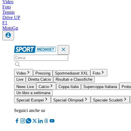
Video
Foto
Tennis
Drive UP
F1
MotoGp
Video
Pressing
Sportmediaset XXL
Foto
Live
Diretta Calcio
Risultati e Classifiche
News Live
Calcio
Coppa Italia
Supercoppa Italiana
Proba
Un libro a settimana
Speciali Europei
Speciali Olimpiadi
Speciale Scudetti
Seguici anche su