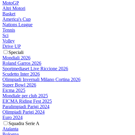
MotoGP
Altri Motori
Basket
America's Cup
Nations League
Tennis
Sci
Volley
Drive UP
Speciali
Mondiali 2026
Roland Garros 2026
Sportmediaset Live Riccione 2026
Scudetto Inter 2026
Olimpiadi Invernali Milano Cortina 2026
Super Bowl 2026
Eicma 2025
Mondiale per club 2025
EICMA Riding Fest 2025
Paralimpiadi Parigi 2024
Olimpiadi Parigi 2024
Euro 2024
Squadra Serie A
Atalanta
Bologna