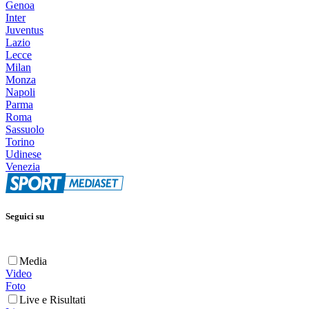
Genoa
Inter
Juventus
Lazio
Lecce
Milan
Monza
Napoli
Parma
Roma
Sassuolo
Torino
Udinese
Venezia
Seguici su
Media
Video
Foto
Live e Risultati