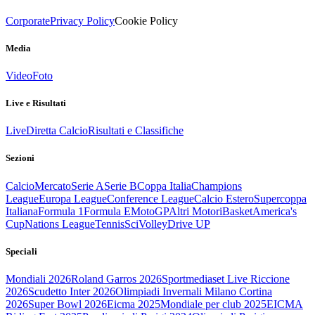
Corporate
Privacy Policy
Cookie Policy
Media
Video
Foto
Live e Risultati
Live
Diretta Calcio
Risultati e Classifiche
Sezioni
Calcio
Mercato
Serie A
Serie B
Coppa Italia
Champions
League
Europa League
Conference League
Calcio Estero
Supercoppa
Italiana
Formula 1
Formula E
MotoGP
Altri Motori
Basket
America's
Cup
Nations League
Tennis
Sci
Volley
Drive UP
Speciali
Mondiali 2026
Roland Garros 2026
Sportmediaset Live Riccione
2026
Scudetto Inter 2026
Olimpiadi Invernali Milano Cortina
2026
Super Bowl 2026
Eicma 2025
Mondiale per club 2025
EICMA