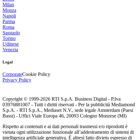
Milan
Monza
Napoli
Parma
Roma
Sassuolo
Torino
Udinese
Venezia
Legal
Corporate
Cookie Policy
Privacy Policy
Copyright © 1999-
2026
RTI S.p.A. Business Digital - P.Iva
03976881007 - Tutti i diritti riservati - Per la pubblicità Mediamond
S.p.A. - RTI S.p.A., Mediaset N.V., sede legale Amsterdam (Paesi
Bassi) - Uffici Viale Europa 46, 20093 Cologno Monzese (MI)
Rispetto ai contenuti e ai dati personali trasmessi e/o riprodotti è
vietata ogni utilizzazione funzionale all’addestramento di sistemi di
intelligenza artificiale generativa. È altresì fatto divieto espresso di