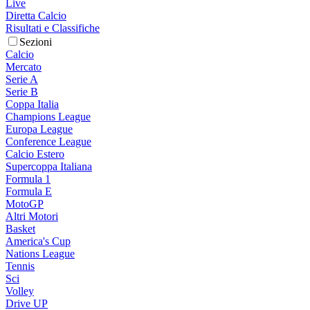
Live
Diretta Calcio
Risultati e Classifiche
Sezioni
Calcio
Mercato
Serie A
Serie B
Coppa Italia
Champions League
Europa League
Conference League
Calcio Estero
Supercoppa Italiana
Formula 1
Formula E
MotoGP
Altri Motori
Basket
America's Cup
Nations League
Tennis
Sci
Volley
Drive UP