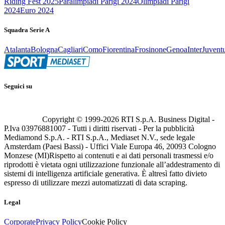
Riding Fest 2025
Paralimpiadi Parigi 2024
Olimpiadi Parigi
2024
Euro 2024
Squadra Serie A
Atalanta
Bologna
Cagliari
Como
Fiorentina
Frosinone
Genoa
Inter
Juvent
Seguici su
Copyright © 1999-
2026
RTI S.p.A. Business Digital -
P.Iva 03976881007 - Tutti i diritti riservati - Per la pubblicità
Mediamond S.p.A. - RTI S.p.A., Mediaset N.V., sede legale
Amsterdam (Paesi Bassi) - Uffici Viale Europa 46, 20093 Cologno
Monzese (MI)
Rispetto ai contenuti e ai dati personali trasmessi e/o
riprodotti è vietata ogni utilizzazione funzionale all’addestramento di
sistemi di intelligenza artificiale generativa. È altresì fatto divieto
espresso di utilizzare mezzi automatizzati di data scraping.
Legal
Corporate
Privacy Policy
Cookie Policy