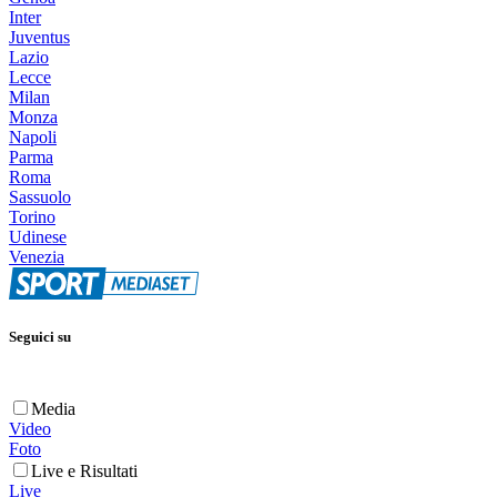
Inter
Juventus
Lazio
Lecce
Milan
Monza
Napoli
Parma
Roma
Sassuolo
Torino
Udinese
Venezia
Seguici su
Media
Video
Foto
Live e Risultati
Live