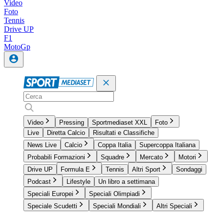
Video
Foto
Tennis
Drive UP
F1
MotoGp
Video
Pressing
Sportmediaset XXL
Foto
Live
Diretta Calcio
Risultati e Classifiche
News Live
Calcio
Coppa Italia
Supercoppa Italiana
Probabili Formazioni
Squadre
Mercato
Motori
Drive UP
Formula E
Tennis
Altri Sport
Sondaggi
Podcast
Lifestyle
Un libro a settimana
Speciali Europei
Speciali Olimpiadi
Speciale Scudetti
Speciali Mondiali
Altri Speciali