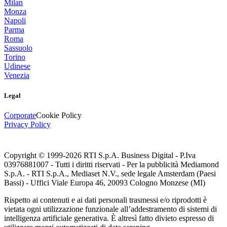
Milan
Monza
Napoli
Parma
Roma
Sassuolo
Torino
Udinese
Venezia
Legal
Corporate
Cookie Policy
Privacy Policy
Copyright © 1999-
2026
RTI S.p.A. Business Digital - P.Iva
03976881007 - Tutti i diritti riservati - Per la pubblicità Mediamond
S.p.A. - RTI S.p.A., Mediaset N.V., sede legale Amsterdam (Paesi
Bassi) - Uffici Viale Europa 46, 20093 Cologno Monzese (MI)
Rispetto ai contenuti e ai dati personali trasmessi e/o riprodotti è
vietata ogni utilizzazione funzionale all’addestramento di sistemi di
intelligenza artificiale generativa. È altresì fatto divieto espresso di