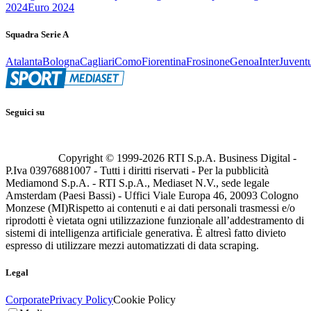
2024
Euro 2024
Squadra Serie A
Atalanta
Bologna
Cagliari
Como
Fiorentina
Frosinone
Genoa
Inter
Juvent
Seguici su
Copyright © 1999-
2026
RTI S.p.A. Business Digital -
P.Iva 03976881007 - Tutti i diritti riservati - Per la pubblicità
Mediamond S.p.A. - RTI S.p.A., Mediaset N.V., sede legale
Amsterdam (Paesi Bassi) - Uffici Viale Europa 46, 20093 Cologno
Monzese (MI)
Rispetto ai contenuti e ai dati personali trasmessi e/o
riprodotti è vietata ogni utilizzazione funzionale all’addestramento di
sistemi di intelligenza artificiale generativa. È altresì fatto divieto
espresso di utilizzare mezzi automatizzati di data scraping.
Legal
Corporate
Privacy Policy
Cookie Policy