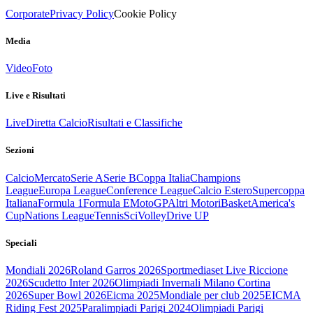
Corporate
Privacy Policy
Cookie Policy
Media
Video
Foto
Live e Risultati
Live
Diretta Calcio
Risultati e Classifiche
Sezioni
Calcio
Mercato
Serie A
Serie B
Coppa Italia
Champions
League
Europa League
Conference League
Calcio Estero
Supercoppa
Italiana
Formula 1
Formula E
MotoGP
Altri Motori
Basket
America's
Cup
Nations League
Tennis
Sci
Volley
Drive UP
Speciali
Mondiali 2026
Roland Garros 2026
Sportmediaset Live Riccione
2026
Scudetto Inter 2026
Olimpiadi Invernali Milano Cortina
2026
Super Bowl 2026
Eicma 2025
Mondiale per club 2025
EICMA
Riding Fest 2025
Paralimpiadi Parigi 2024
Olimpiadi Parigi