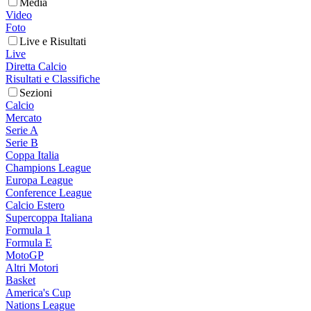
Media
Video
Foto
Live e Risultati
Live
Diretta Calcio
Risultati e Classifiche
Sezioni
Calcio
Mercato
Serie A
Serie B
Coppa Italia
Champions League
Europa League
Conference League
Calcio Estero
Supercoppa Italiana
Formula 1
Formula E
MotoGP
Altri Motori
Basket
America's Cup
Nations League