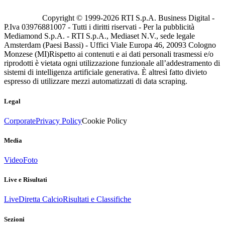
Copyright © 1999-
2026
RTI S.p.A. Business Digital -
P.Iva 03976881007 - Tutti i diritti riservati - Per la pubblicità
Mediamond S.p.A. - RTI S.p.A., Mediaset N.V., sede legale
Amsterdam (Paesi Bassi) - Uffici Viale Europa 46, 20093 Cologno
Monzese (MI)
Rispetto ai contenuti e ai dati personali trasmessi e/o
riprodotti è vietata ogni utilizzazione funzionale all’addestramento di
sistemi di intelligenza artificiale generativa. È altresì fatto divieto
espresso di utilizzare mezzi automatizzati di data scraping.
Legal
Corporate
Privacy Policy
Cookie Policy
Media
Video
Foto
Live e Risultati
Live
Diretta Calcio
Risultati e Classifiche
Sezioni