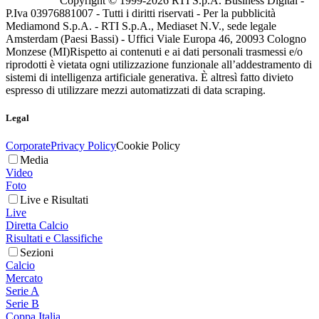
Copyright © 1999-
2026
RTI S.p.A. Business Digital -
P.Iva 03976881007 - Tutti i diritti riservati - Per la pubblicità
Mediamond S.p.A. - RTI S.p.A., Mediaset N.V., sede legale
Amsterdam (Paesi Bassi) - Uffici Viale Europa 46, 20093 Cologno
Monzese (MI)
Rispetto ai contenuti e ai dati personali trasmessi e/o
riprodotti è vietata ogni utilizzazione funzionale all’addestramento di
sistemi di intelligenza artificiale generativa. È altresì fatto divieto
espresso di utilizzare mezzi automatizzati di data scraping.
Legal
Corporate
Privacy Policy
Cookie Policy
Media
Video
Foto
Live e Risultati
Live
Diretta Calcio
Risultati e Classifiche
Sezioni
Calcio
Mercato
Serie A
Serie B
Coppa Italia