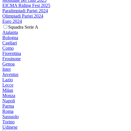
Mondiale per club 2025
EICMA Riding Fest 2025
Paralimpiadi Parigi 2024
Olimpiadi Parigi 2024
Euro 2024
Squadra Serie A
Atalanta
Bologna
Cagliari
Como
Fiorentina
Frosinone
Genoa
Inter
Juventus
Lazio
Lecce
Milan
Monza
Napoli
Parma
Roma
Sassuolo
Torino
Udinese