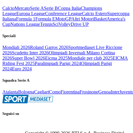
Calcio
Mercato
Serie A
Serie B
Coppa Italia
Champions
League
Europa League
Conference League
Calcio Estero
Supercoppa
Italiana
Formula 1
Formula E
MotoGP
Altri Motori
Basket
America's
Cup
Nations League
Tennis
Sci
Volley
Drive UP
Speciali
Mondiali 2026
Roland Garros 2026
Sportmediaset Live Riccione
2026
Scudetto Inter 2026
Olimpiadi Invernali Milano Cortina
2026
Super Bowl 2026
Eicma 2025
Mondiale per club 2025
EICMA
Riding Fest 2025
Paralimpiadi Parigi 2024
Olimpiadi Parigi
2024
Euro 2024
Squadra Serie A
Atalanta
Bologna
Cagliari
Como
Fiorentina
Frosinone
Genoa
Inter
Juvent
Seguici su