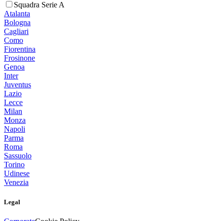
Squadra Serie A
Atalanta
Bologna
Cagliari
Como
Fiorentina
Frosinone
Genoa
Inter
Juventus
Lazio
Lecce
Milan
Monza
Napoli
Parma
Roma
Sassuolo
Torino
Udinese
Venezia
Legal