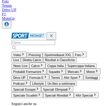
Foto
Tennis
Drive UP
F1
MotoGp
Video
Pressing
Sportmediaset XXL
Foto
Live
Diretta Calcio
Risultati e Classifiche
News Live
Calcio
Coppa Italia
Supercoppa Italiana
Probabili Formazioni
Squadre
Mercato
Motori
Drive UP
Formula E
Tennis
Altri Sport
Sondaggi
Podcast
Lifestyle
Un libro a settimana
Speciali Europei
Speciali Olimpiadi
Speciale Scudetti
Speciali Mondiali
Altri Speciali
Seguici anche su