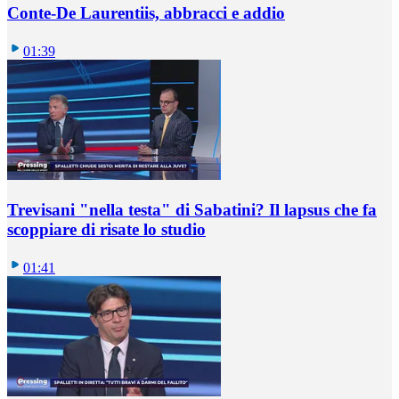
Conte-De Laurentiis, abbracci e addio
01:39
Trevisani "nella testa" di Sabatini? Il lapsus che fa
scoppiare di risate lo studio
01:41