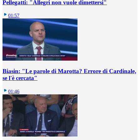
Pellegatti: "Allegri non vuole dimettersi"
01:57
Biasin: "Le parole di Marotta? Errore di Cardinale,
se l'è cercata"
01:46