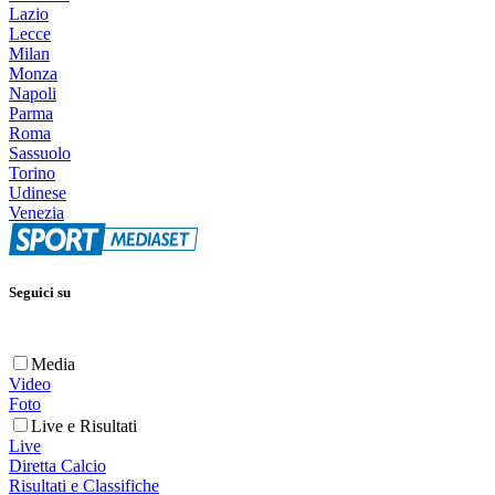
Lazio
Lecce
Milan
Monza
Napoli
Parma
Roma
Sassuolo
Torino
Udinese
Venezia
Seguici su
Media
Video
Foto
Live e Risultati
Live
Diretta Calcio
Risultati e Classifiche