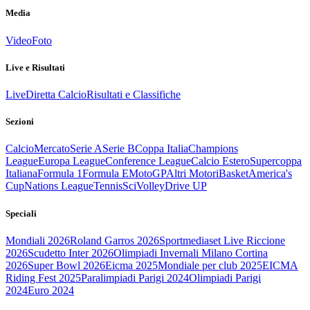
Media
Video
Foto
Live e Risultati
Live
Diretta Calcio
Risultati e Classifiche
Sezioni
Calcio
Mercato
Serie A
Serie B
Coppa Italia
Champions
League
Europa League
Conference League
Calcio Estero
Supercoppa
Italiana
Formula 1
Formula E
MotoGP
Altri Motori
Basket
America's
Cup
Nations League
Tennis
Sci
Volley
Drive UP
Speciali
Mondiali 2026
Roland Garros 2026
Sportmediaset Live Riccione
2026
Scudetto Inter 2026
Olimpiadi Invernali Milano Cortina
2026
Super Bowl 2026
Eicma 2025
Mondiale per club 2025
EICMA
Riding Fest 2025
Paralimpiadi Parigi 2024
Olimpiadi Parigi
2024
Euro 2024