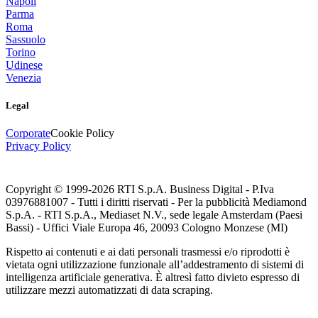
Napoli
Parma
Roma
Sassuolo
Torino
Udinese
Venezia
Legal
Corporate
Cookie Policy
Privacy Policy
Copyright © 1999-
2026
RTI S.p.A. Business Digital - P.Iva
03976881007 - Tutti i diritti riservati - Per la pubblicità Mediamond
S.p.A. - RTI S.p.A., Mediaset N.V., sede legale Amsterdam (Paesi
Bassi) - Uffici Viale Europa 46, 20093 Cologno Monzese (MI)
Rispetto ai contenuti e ai dati personali trasmessi e/o riprodotti è
vietata ogni utilizzazione funzionale all’addestramento di sistemi di
intelligenza artificiale generativa. È altresì fatto divieto espresso di
utilizzare mezzi automatizzati di data scraping.