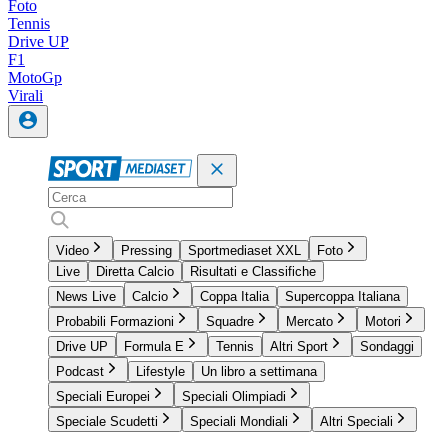
Foto
Tennis
Drive UP
F1
MotoGp
Virali
Video
Pressing
Sportmediaset XXL
Foto
Live
Diretta Calcio
Risultati e Classifiche
News Live
Calcio
Coppa Italia
Supercoppa Italiana
Probabili Formazioni
Squadre
Mercato
Motori
Drive UP
Formula E
Tennis
Altri Sport
Sondaggi
Podcast
Lifestyle
Un libro a settimana
Speciali Europei
Speciali Olimpiadi
Speciale Scudetti
Speciali Mondiali
Altri Speciali