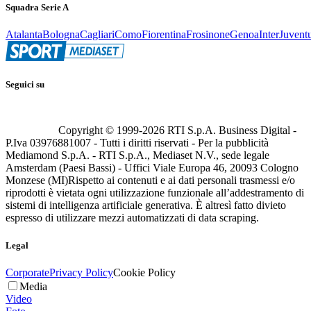
Squadra Serie A
Atalanta
Bologna
Cagliari
Como
Fiorentina
Frosinone
Genoa
Inter
Juvent
Seguici su
Copyright © 1999-
2026
RTI S.p.A. Business Digital -
P.Iva 03976881007 - Tutti i diritti riservati - Per la pubblicità
Mediamond S.p.A. - RTI S.p.A., Mediaset N.V., sede legale
Amsterdam (Paesi Bassi) - Uffici Viale Europa 46, 20093 Cologno
Monzese (MI)
Rispetto ai contenuti e ai dati personali trasmessi e/o
riprodotti è vietata ogni utilizzazione funzionale all’addestramento di
sistemi di intelligenza artificiale generativa. È altresì fatto divieto
espresso di utilizzare mezzi automatizzati di data scraping.
Legal
Corporate
Privacy Policy
Cookie Policy
Media
Video