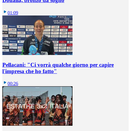
Doualla, bronzo da sogno
01:09
Pellacani: "Ci vorrà qualche giorno per capire
l'impresa che ho fatto"
00:26