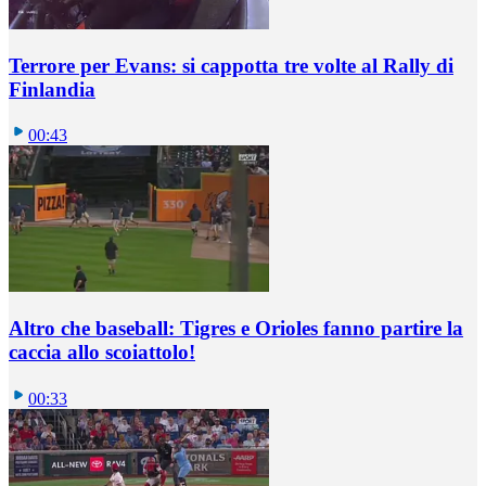
Terrore per Evans: si cappotta tre volte al Rally di
Finlandia
00:43
Altro che baseball: Tigres e Orioles fanno partire la
caccia allo scoiattolo!
00:33