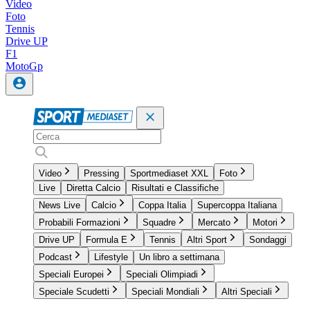
Video
Foto
Tennis
Drive UP
F1
MotoGp
Video
Pressing
Sportmediaset XXL
Foto
Live
Diretta Calcio
Risultati e Classifiche
News Live
Calcio
Coppa Italia
Supercoppa Italiana
Probabili Formazioni
Squadre
Mercato
Motori
Drive UP
Formula E
Tennis
Altri Sport
Sondaggi
Podcast
Lifestyle
Un libro a settimana
Speciali Europei
Speciali Olimpiadi
Speciale Scudetti
Speciali Mondiali
Altri Speciali