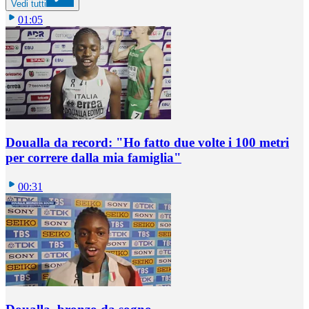
Vedi tutti
01:05
Doualla da record: "Ho fatto due volte i 100 metri
per correre dalla mia famiglia"
00:31