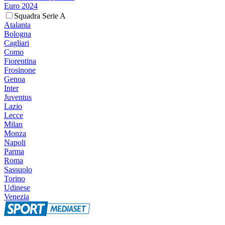
Euro 2024
Squadra Serie A
Atalanta
Bologna
Cagliari
Como
Fiorentina
Frosinone
Genoa
Inter
Juventus
Lazio
Lecce
Milan
Monza
Napoli
Parma
Roma
Sassuolo
Torino
Udinese
Venezia