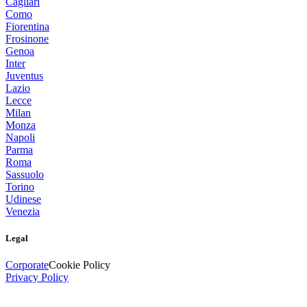
Cagliari
Como
Fiorentina
Frosinone
Genoa
Inter
Juventus
Lazio
Lecce
Milan
Monza
Napoli
Parma
Roma
Sassuolo
Torino
Udinese
Venezia
Legal
Corporate
Cookie Policy
Privacy Policy