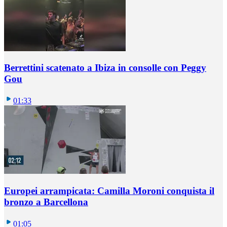
Berrettini scatenato a Ibiza in consolle con Peggy
Gou
01:33
Europei arrampicata: Camilla Moroni conquista il
bronzo a Barcellona
01:05