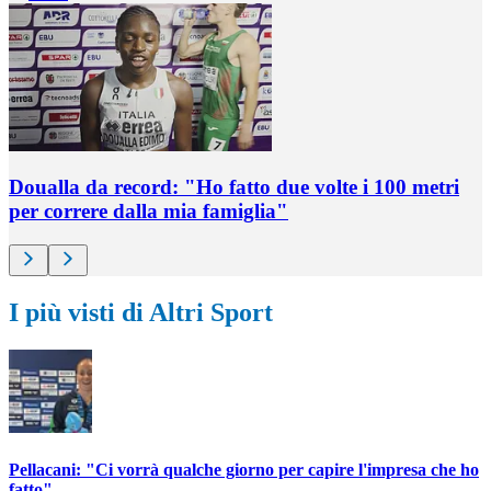
Doualla da record: "Ho fatto due volte i 100 metri
per correre dalla mia famiglia"
I più visti di Altri Sport
Pellacani: "Ci vorrà qualche giorno per capire l'impresa che ho
fatto"