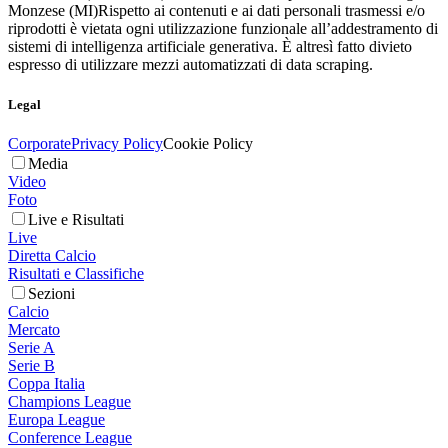
Monzese (MI)
Rispetto ai contenuti e ai dati personali trasmessi e/o
riprodotti è vietata ogni utilizzazione funzionale all’addestramento di
sistemi di intelligenza artificiale generativa. È altresì fatto divieto
espresso di utilizzare mezzi automatizzati di data scraping.
Legal
Corporate
Privacy Policy
Cookie Policy
Media
Video
Foto
Live e Risultati
Live
Diretta Calcio
Risultati e Classifiche
Sezioni
Calcio
Mercato
Serie A
Serie B
Coppa Italia
Champions League
Europa League
Conference League