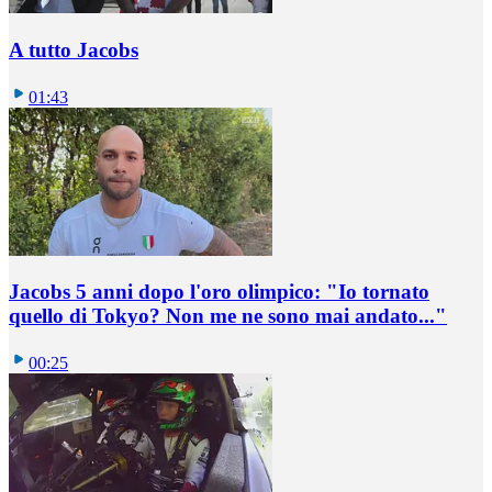
A tutto Jacobs
01:43
Jacobs 5 anni dopo l'oro olimpico: "Io tornato
quello di Tokyo? Non me ne sono mai andato..."
00:25