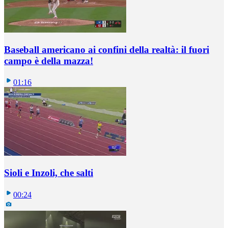
Baseball americano ai confini della realtà: il fuori
campo è della mazza!
01:16
Sioli e Inzoli, che salti
00:24