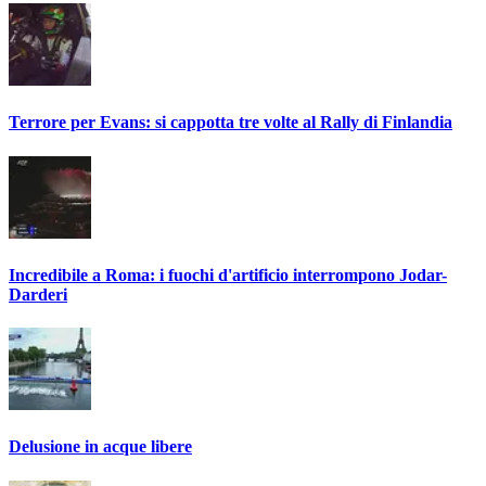
Terrore per Evans: si cappotta tre volte al Rally di Finlandia
Incredibile a Roma: i fuochi d'artificio interrompono Jodar-
Darderi
Delusione in acque libere