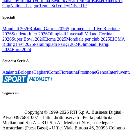
Italiana
Formula 1
Formula E
MotoGP
Altri Motori
Basket
America's
Cup
Nations League
Tennis
Sci
Volley
Drive UP
Speciali
Mondiali 2026
Roland Garros 2026
Sportmediaset Live Riccione
2026
Scudetto Inter 2026
Olimpiadi Invernali Milano Cortina
2026
Super Bowl 2026
Eicma 2025
Mondiale per club 2025
EICMA
Riding Fest 2025
Paralimpiadi Parigi 2024
Olimpiadi Parigi
2024
Euro 2024
Squadra Serie A
Atalanta
Bologna
Cagliari
Como
Fiorentina
Frosinone
Genoa
Inter
Juvent
Seguici su
Copyright © 1999-
2026
RTI S.p.A. Business Digital -
P.Iva 03976881007 - Tutti i diritti riservati - Per la pubblicità
Mediamond S.p.A. - RTI S.p.A., Mediaset N.V., sede legale
Amsterdam (Paesi Bassi) - Uffici Viale Europa 46, 20093 Cologno