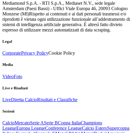
Mediamond S.p.A. - RTI S.p.A., Mediaset N.V., sede legale
Amsterdam (Paesi Bassi) - Uffici Viale Europa 46, 20093 Cologno
Monzese (MI)
Rispetto ai contenuti e ai dati personali trasmessi e/o
riprodotti è vietata ogni utilizzazione funzionale all’addestramento di
sistemi di intelligenza artificiale generativa. È altresì fatto divieto
espresso di utilizzare mezzi automatizzati di data scraping.
Legal
Corporate
Privacy Policy
Cookie Policy
Media
Video
Foto
Live e Risultati
Live
Diretta Calcio
Risultati e Classifiche
Sezioni
Calcio
Mercato
Serie A
Serie B
Coppa Italia
Champions
League
Europa League
Conference League
Calcio Estero
Supercoppa