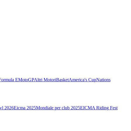
Formula E
MotoGP
Altri Motori
Basket
America's Cup
Nations
wl 2026
Eicma 2025
Mondiale per club 2025
EICMA Riding Fest