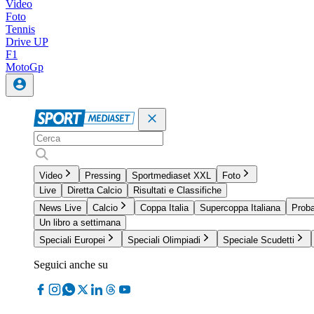
Video
Foto
Tennis
Drive UP
F1
MotoGp
Video
Pressing
Sportmediaset XXL
Foto
Live
Diretta Calcio
Risultati e Classifiche
News Live
Calcio
Coppa Italia
Supercoppa Italiana
Proba
Un libro a settimana
Speciali Europei
Speciali Olimpiadi
Speciale Scudetti
Seguici anche su