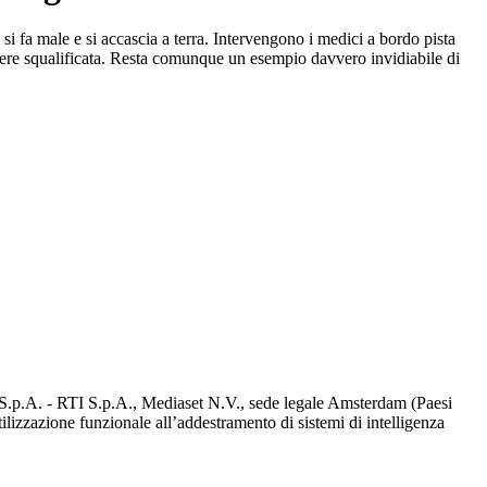
si fa male e si accascia a terra. Intervengono i medici a bordo pista
i essere squalificata. Resta comunque un esempio davvero invidiabile di
d S.p.A. - RTI S.p.A., Mediaset N.V., sede legale Amsterdam (Paesi
utilizzazione funzionale all’addestramento di sistemi di intelligenza