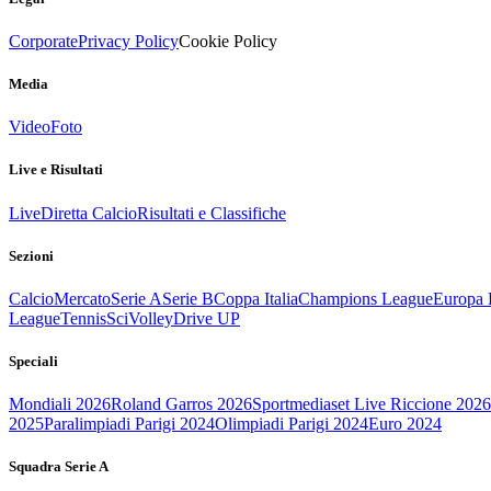
Corporate
Privacy Policy
Cookie Policy
Media
Video
Foto
Live e Risultati
Live
Diretta Calcio
Risultati e Classifiche
Sezioni
Calcio
Mercato
Serie A
Serie B
Coppa Italia
Champions League
Europa 
League
Tennis
Sci
Volley
Drive UP
Speciali
Mondiali 2026
Roland Garros 2026
Sportmediaset Live Riccione 2026
2025
Paralimpiadi Parigi 2024
Olimpiadi Parigi 2024
Euro 2024
Squadra Serie A