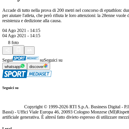
Accade di tutto nella prova di 200 metri nel concorso di eptathlon: dur
per aiutare l'atleta, che però rifiuta le loro attenzioni: la 28enne vuol
resistenza e dedizione alla causa.
04 Ago 2021 - 14:15
04 Ago 2021 - 14:15
8
foto
Segui
su
Seguici su
whatsapp
discover
Seguici su
Copyright © 1999-
2026
RTI S.p.A. Business Digital - P.I
Bassi) - Uffici Viale Europa 46, 20093 Cologno Monzese (MI)
Rispett
artificiale generativa. È altresì fatto divieto espresso di utilizzare mez
Legal