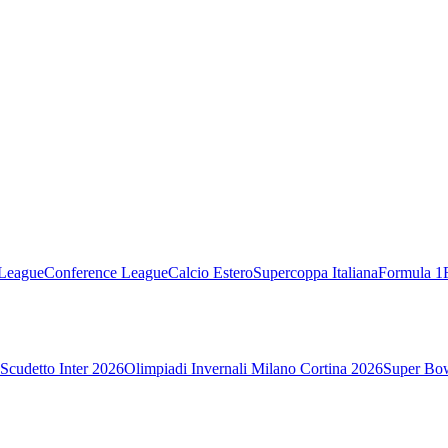
League
Conference League
Calcio Estero
Supercoppa Italiana
Formula 1
Scudetto Inter 2026
Olimpiadi Invernali Milano Cortina 2026
Super Bo