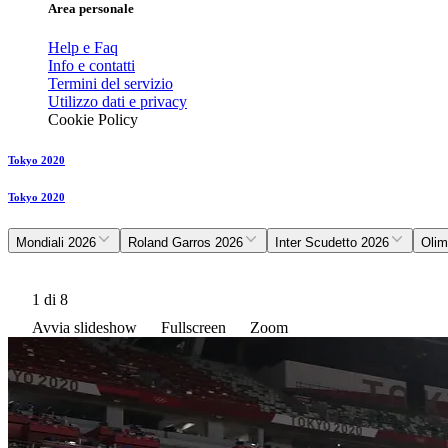
Area personale
Help e Faq
Info e contatti
Termini del servizio
Utilizzo dati e privacy
Cookie Policy
Tokyo 2020
Tokyo 2020
Mondiali 2026
Roland Garros 2026
Inter Scudetto 2026
Olim
1
di 8
Avvia slideshow
Fullscreen
Zoom