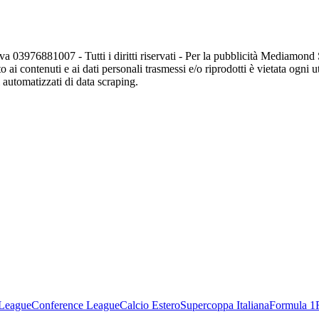
va 03976881007 - Tutti i diritti riservati - Per la pubblicità Mediamon
o ai contenuti e ai dati personali trasmessi e/o riprodotti è vietata ogni 
zi automatizzati di data scraping.
League
Conference League
Calcio Estero
Supercoppa Italiana
Formula 1