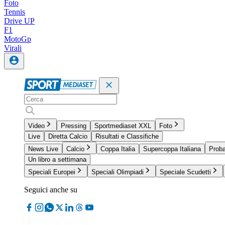
Foto
Tennis
Drive UP
F1
MotoGp
Virali
Video
Pressing
Sportmediaset XXL
Foto
Live
Diretta Calcio
Risultati e Classifiche
News Live
Calcio
Coppa Italia
Supercoppa Italiana
Proba
Un libro a settimana
Speciali Europei
Speciali Olimpiadi
Speciale Scudetti
Seguici anche su