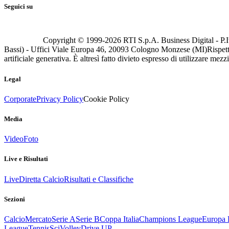
Seguici su
Copyright © 1999-
2026
RTI S.p.A. Business Digital - P.I
Bassi) - Uffici Viale Europa 46, 20093 Cologno Monzese (MI)
Rispett
artificiale generativa. È altresì fatto divieto espresso di utilizzare mez
Legal
Corporate
Privacy Policy
Cookie Policy
Media
Video
Foto
Live e Risultati
Live
Diretta Calcio
Risultati e Classifiche
Sezioni
Calcio
Mercato
Serie A
Serie B
Coppa Italia
Champions League
Europa 
League
Tennis
Sci
Volley
Drive UP