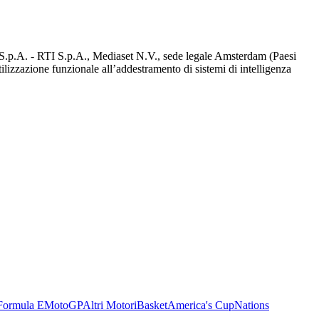
d S.p.A. - RTI S.p.A., Mediaset N.V., sede legale Amsterdam (Paesi
utilizzazione funzionale all’addestramento di sistemi di intelligenza
Formula E
MotoGP
Altri Motori
Basket
America's Cup
Nations