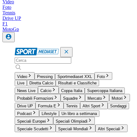
Video
Foto
Tennis
Drive UP
F1
MotoGp
Video
Pressing
Sportmediaset XXL
Foto
Live
Diretta Calcio
Risultati e Classifiche
News Live
Calcio
Coppa Italia
Supercoppa Italiana
Probabili Formazioni
Squadre
Mercato
Motori
Drive UP
Formula E
Tennis
Altri Sport
Sondaggi
Podcast
Lifestyle
Un libro a settimana
Speciali Europei
Speciali Olimpiadi
Speciale Scudetti
Speciali Mondiali
Altri Speciali