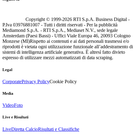
Copyright © 1999-
2026
RTI S.p.A. Business Digital -
P.Iva 03976881007 - Tutti i diritti riservati - Per la pubblicità
Mediamond S.p.A. - RTI S.p.A., Mediaset N.V., sede legale
Amsterdam (Paesi Bassi) - Uffici Viale Europa 46, 20093 Cologno
Monzese (MI)
Rispetto ai contenuti e ai dati personali trasmessi e/o
riprodotti è vietata ogni utilizzazione funzionale all’addestramento di
sistemi di intelligenza artificiale generativa. È altresì fatto divieto
espresso di utilizzare mezzi automatizzati di data scraping.
Legal
Corporate
Privacy Policy
Cookie Policy
Media
Video
Foto
Live e Risultati
Live
Diretta Calcio
Risultati e Classifiche