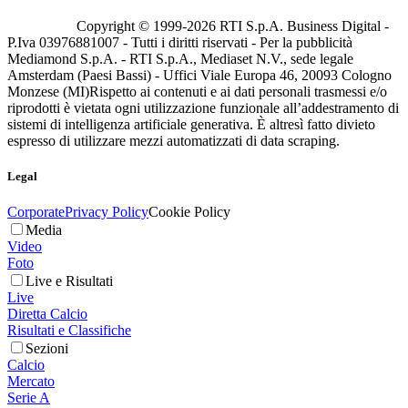
Copyright © 1999-
2026
RTI S.p.A. Business Digital -
P.Iva 03976881007 - Tutti i diritti riservati - Per la pubblicità
Mediamond S.p.A. - RTI S.p.A., Mediaset N.V., sede legale
Amsterdam (Paesi Bassi) - Uffici Viale Europa 46, 20093 Cologno
Monzese (MI)
Rispetto ai contenuti e ai dati personali trasmessi e/o
riprodotti è vietata ogni utilizzazione funzionale all’addestramento di
sistemi di intelligenza artificiale generativa. È altresì fatto divieto
espresso di utilizzare mezzi automatizzati di data scraping.
Legal
Corporate
Privacy Policy
Cookie Policy
Media
Video
Foto
Live e Risultati
Live
Diretta Calcio
Risultati e Classifiche
Sezioni
Calcio
Mercato
Serie A