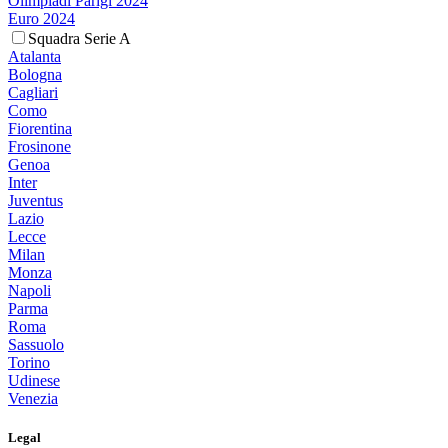
Olimpiadi Parigi 2024
Euro 2024
Squadra Serie A
Atalanta
Bologna
Cagliari
Como
Fiorentina
Frosinone
Genoa
Inter
Juventus
Lazio
Lecce
Milan
Monza
Napoli
Parma
Roma
Sassuolo
Torino
Udinese
Venezia
Legal