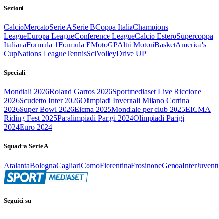
Sezioni
Calcio
Mercato
Serie A
Serie B
Coppa Italia
Champions
League
Europa League
Conference League
Calcio Estero
Supercoppa
Italiana
Formula 1
Formula E
MotoGP
Altri Motori
Basket
America's
Cup
Nations League
Tennis
Sci
Volley
Drive UP
Speciali
Mondiali 2026
Roland Garros 2026
Sportmediaset Live Riccione
2026
Scudetto Inter 2026
Olimpiadi Invernali Milano Cortina
2026
Super Bowl 2026
Eicma 2025
Mondiale per club 2025
EICMA
Riding Fest 2025
Paralimpiadi Parigi 2024
Olimpiadi Parigi
2024
Euro 2024
Squadra Serie A
Atalanta
Bologna
Cagliari
Como
Fiorentina
Frosinone
Genoa
Inter
Juvent
Seguici su