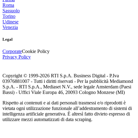
Roma
Sassuolo
Torino
Udinese
Venezia
Legal
Corporate
Cookie Policy
Privacy Policy
Copyright © 1999-
2026
RTI S.p.A. Business Digital - P.Iva
03976881007 - Tutti i diritti riservati - Per la pubblicità Mediamond
S.p.A. - RTI S.p.A., Mediaset N.V., sede legale Amsterdam (Paesi
Bassi) - Uffici Viale Europa 46, 20093 Cologno Monzese (MI)
Rispetto ai contenuti e ai dati personali trasmessi e/o riprodotti è
vietata ogni utilizzazione funzionale all’addestramento di sistemi di
intelligenza artificiale generativa. È altresì fatto divieto espresso di
utilizzare mezzi automatizzati di data scraping.