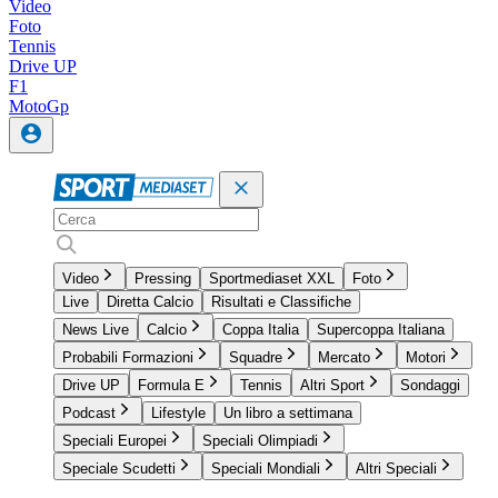
Video
Foto
Tennis
Drive UP
F1
MotoGp
Video
Pressing
Sportmediaset XXL
Foto
Live
Diretta Calcio
Risultati e Classifiche
News Live
Calcio
Coppa Italia
Supercoppa Italiana
Probabili Formazioni
Squadre
Mercato
Motori
Drive UP
Formula E
Tennis
Altri Sport
Sondaggi
Podcast
Lifestyle
Un libro a settimana
Speciali Europei
Speciali Olimpiadi
Speciale Scudetti
Speciali Mondiali
Altri Speciali