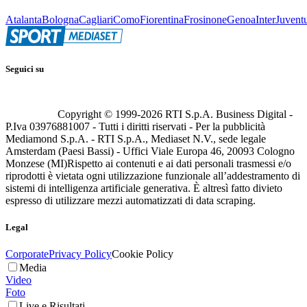
Atalanta
Bologna
Cagliari
Como
Fiorentina
Frosinone
Genoa
Inter
Juvent
Seguici su
Copyright © 1999-
2026
RTI S.p.A. Business Digital -
P.Iva 03976881007 - Tutti i diritti riservati - Per la pubblicità
Mediamond S.p.A. - RTI S.p.A., Mediaset N.V., sede legale
Amsterdam (Paesi Bassi) - Uffici Viale Europa 46, 20093 Cologno
Monzese (MI)
Rispetto ai contenuti e ai dati personali trasmessi e/o
riprodotti è vietata ogni utilizzazione funzionale all’addestramento di
sistemi di intelligenza artificiale generativa. È altresì fatto divieto
espresso di utilizzare mezzi automatizzati di data scraping.
Legal
Corporate
Privacy Policy
Cookie Policy
Media
Video
Foto
Live e Risultati