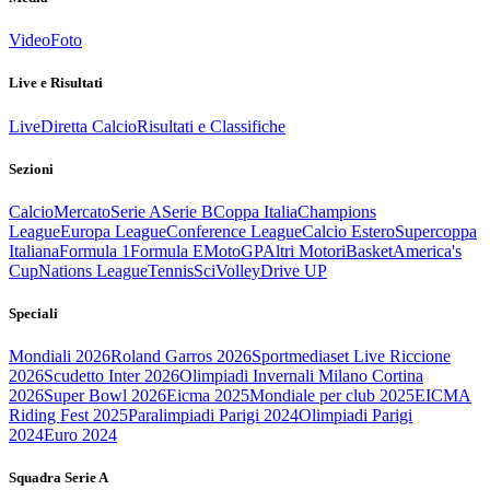
Video
Foto
Live e Risultati
Live
Diretta Calcio
Risultati e Classifiche
Sezioni
Calcio
Mercato
Serie A
Serie B
Coppa Italia
Champions
League
Europa League
Conference League
Calcio Estero
Supercoppa
Italiana
Formula 1
Formula E
MotoGP
Altri Motori
Basket
America's
Cup
Nations League
Tennis
Sci
Volley
Drive UP
Speciali
Mondiali 2026
Roland Garros 2026
Sportmediaset Live Riccione
2026
Scudetto Inter 2026
Olimpiadi Invernali Milano Cortina
2026
Super Bowl 2026
Eicma 2025
Mondiale per club 2025
EICMA
Riding Fest 2025
Paralimpiadi Parigi 2024
Olimpiadi Parigi
2024
Euro 2024
Squadra Serie A