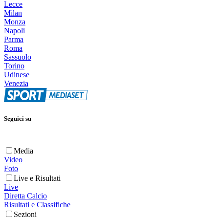
Lecce
Milan
Monza
Napoli
Parma
Roma
Sassuolo
Torino
Udinese
Venezia
Seguici su
Media
Video
Foto
Live e Risultati
Live
Diretta Calcio
Risultati e Classifiche
Sezioni