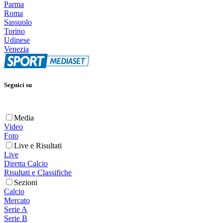
Parma
Roma
Sassuolo
Torino
Udinese
Venezia
Seguici su
Media
Video
Foto
Live e Risultati
Live
Diretta Calcio
Risultati e Classifiche
Sezioni
Calcio
Mercato
Serie A
Serie B