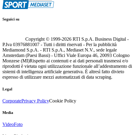
Seguici su
Copyright © 1999-
2026
RTI S.p.A. Business Digital -
P.Iva 03976881007 - Tutti i diritti riservati - Per la pubblicità
Mediamond S.p.A. - RTI S.p.A., Mediaset N.V., sede legale
Amsterdam (Paesi Bassi) - Uffici Viale Europa 46, 20093 Cologno
Monzese (MI)
Rispetto ai contenuti e ai dati personali trasmessi e/o
riprodotti è vietata ogni utilizzazione funzionale all’addestramento di
sistemi di intelligenza artificiale generativa. È altresì fatto divieto
espresso di utilizzare mezzi automatizzati di data scraping.
Legal
Corporate
Privacy Policy
Cookie Policy
Media
Video
Foto