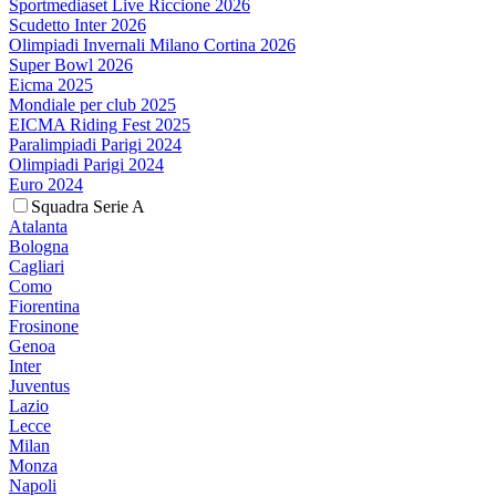
Sportmediaset Live Riccione 2026
Scudetto Inter 2026
Olimpiadi Invernali Milano Cortina 2026
Super Bowl 2026
Eicma 2025
Mondiale per club 2025
EICMA Riding Fest 2025
Paralimpiadi Parigi 2024
Olimpiadi Parigi 2024
Euro 2024
Squadra Serie A
Atalanta
Bologna
Cagliari
Como
Fiorentina
Frosinone
Genoa
Inter
Juventus
Lazio
Lecce
Milan
Monza
Napoli