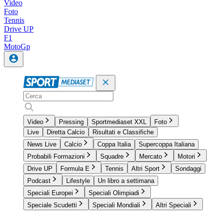
Video
Foto
Tennis
Drive UP
F1
MotoGp
Video
Pressing
Sportmediaset XXL
Foto
Live
Diretta Calcio
Risultati e Classifiche
News Live
Calcio
Coppa Italia
Supercoppa Italiana
Probabili Formazioni
Squadre
Mercato
Motori
Drive UP
Formula E
Tennis
Altri Sport
Sondaggi
Podcast
Lifestyle
Un libro a settimana
Speciali Europei
Speciali Olimpiadi
Speciale Scudetti
Speciali Mondiali
Altri Speciali