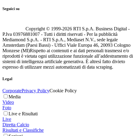
Seguici su
Copyright © 1999-
2026
RTI S.p.A. Business Digital -
P.Iva 03976881007 - Tutti i diritti riservati - Per la pubblicità
Mediamond S.p.A. - RTI S.p.A., Mediaset N.V., sede legale
Amsterdam (Paesi Bassi) - Uffici Viale Europa 46, 20093 Cologno
Monzese (MI)
Rispetto ai contenuti e ai dati personali trasmessi e/o
riprodotti è vietata ogni utilizzazione funzionale all’addestramento di
sistemi di intelligenza artificiale generativa. È altresì fatto divieto
espresso di utilizzare mezzi automatizzati di data scraping.
Legal
Corporate
Privacy Policy
Cookie Policy
Media
Video
Foto
Live e Risultati
Live
Diretta Calcio
Risultati e Classifiche