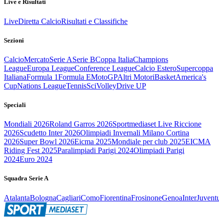
Live e Risultati
Live
Diretta Calcio
Risultati e Classifiche
Sezioni
Calcio
Mercato
Serie A
Serie B
Coppa Italia
Champions
League
Europa League
Conference League
Calcio Estero
Supercoppa
Italiana
Formula 1
Formula E
MotoGP
Altri Motori
Basket
America's
Cup
Nations League
Tennis
Sci
Volley
Drive UP
Speciali
Mondiali 2026
Roland Garros 2026
Sportmediaset Live Riccione
2026
Scudetto Inter 2026
Olimpiadi Invernali Milano Cortina
2026
Super Bowl 2026
Eicma 2025
Mondiale per club 2025
EICMA
Riding Fest 2025
Paralimpiadi Parigi 2024
Olimpiadi Parigi
2024
Euro 2024
Squadra Serie A
Atalanta
Bologna
Cagliari
Como
Fiorentina
Frosinone
Genoa
Inter
Juvent