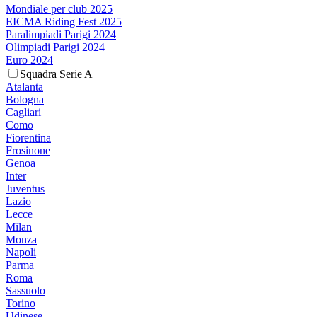
Mondiale per club 2025
EICMA Riding Fest 2025
Paralimpiadi Parigi 2024
Olimpiadi Parigi 2024
Euro 2024
Squadra Serie A
Atalanta
Bologna
Cagliari
Como
Fiorentina
Frosinone
Genoa
Inter
Juventus
Lazio
Lecce
Milan
Monza
Napoli
Parma
Roma
Sassuolo
Torino
Udinese