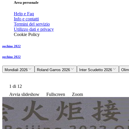
Area personale
Help e Faq
Info e contatti
Termini del servizio
Utilizzo dati e privacy
Cookie Policy
pechino 2022
pechino 2022
Mondiali 2026
Roland Garros 2026
Inter Scudetto 2026
Olim
1
di 12
Avvia slideshow
Fullscreen
Zoom