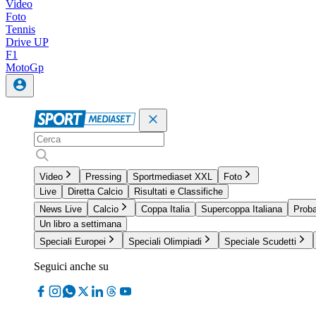
Video
Foto
Tennis
Drive UP
F1
MotoGp
Video
Pressing
Sportmediaset XXL
Foto
Live
Diretta Calcio
Risultati e Classifiche
News Live
Calcio
Coppa Italia
Supercoppa Italiana
Proba
Un libro a settimana
Speciali Europei
Speciali Olimpiadi
Speciale Scudetti
Seguici anche su