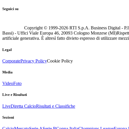
Seguici su
Copyright © 1999-
2026
RTI S.p.A. Business Digital - P.I
Bassi) - Uffici Viale Europa 46, 20093 Cologno Monzese (MI)
Rispett
artificiale generativa. È altresì fatto divieto espresso di utilizzare mez
Legal
Corporate
Privacy Policy
Cookie Policy
Media
Video
Foto
Live e Risultati
Live
Diretta Calcio
Risultati e Classifiche
Sezioni
Calcio
Mercato
Serie A
Serie B
Coppa Italia
Champions League
Europa 