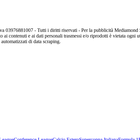
va 03976881007 - Tutti i diritti riservati - Per la pubblicità Mediamon
o ai contenuti e ai dati personali trasmessi e/o riprodotti è vietata ogni 
zi automatizzati di data scraping.
League
Conference League
Calcio Estero
Supercoppa Italiana
Formula 1