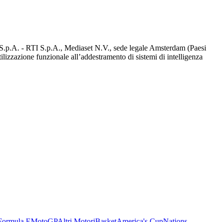
d S.p.A. - RTI S.p.A., Mediaset N.V., sede legale Amsterdam (Paesi
utilizzazione funzionale all’addestramento di sistemi di intelligenza
Formula E
MotoGP
Altri Motori
Basket
America's Cup
Nations