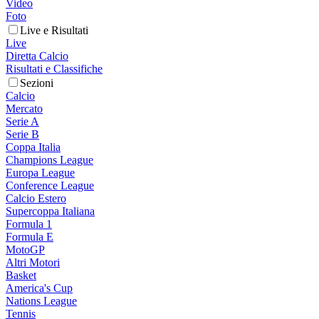
Video
Foto
Live e Risultati
Live
Diretta Calcio
Risultati e Classifiche
Sezioni
Calcio
Mercato
Serie A
Serie B
Coppa Italia
Champions League
Europa League
Conference League
Calcio Estero
Supercoppa Italiana
Formula 1
Formula E
MotoGP
Altri Motori
Basket
America's Cup
Nations League
Tennis