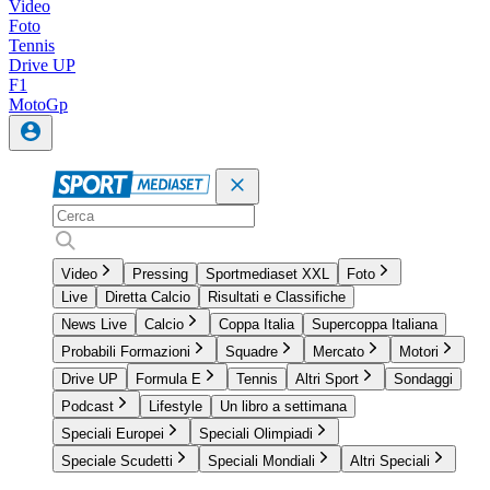
Video
Foto
Tennis
Drive UP
F1
MotoGp
Video
Pressing
Sportmediaset XXL
Foto
Live
Diretta Calcio
Risultati e Classifiche
News Live
Calcio
Coppa Italia
Supercoppa Italiana
Probabili Formazioni
Squadre
Mercato
Motori
Drive UP
Formula E
Tennis
Altri Sport
Sondaggi
Podcast
Lifestyle
Un libro a settimana
Speciali Europei
Speciali Olimpiadi
Speciale Scudetti
Speciali Mondiali
Altri Speciali