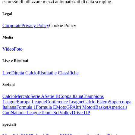
espresso di utilizzare mezzi automatizzati di data scraping.
Legal
Corporate
Privacy Policy
Cookie Policy
Media
Video
Foto
Live e Risultati
Live
Diretta Calcio
Risultati e Classifiche
Sezioni
Calcio
Mercato
Serie A
Serie B
Coppa Italia
Champions
League
Europa League
Conference League
Calcio Estero
Supercoppa
Italiana
Formula 1
Formula E
MotoGP
Altri Motori
Basket
America's
Cup
Nations League
Tennis
Sci
Volley
Drive UP
Speciali