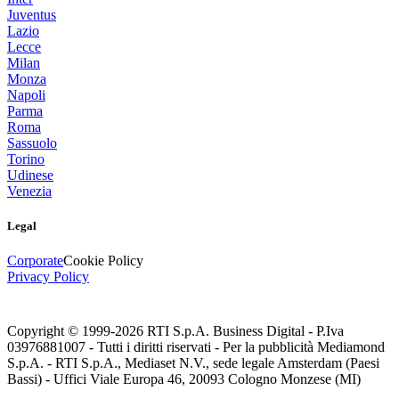
Juventus
Lazio
Lecce
Milan
Monza
Napoli
Parma
Roma
Sassuolo
Torino
Udinese
Venezia
Legal
Corporate
Cookie Policy
Privacy Policy
Copyright © 1999-
2026
RTI S.p.A. Business Digital - P.Iva
03976881007 - Tutti i diritti riservati - Per la pubblicità Mediamond
S.p.A. - RTI S.p.A., Mediaset N.V., sede legale Amsterdam (Paesi
Bassi) - Uffici Viale Europa 46, 20093 Cologno Monzese (MI)