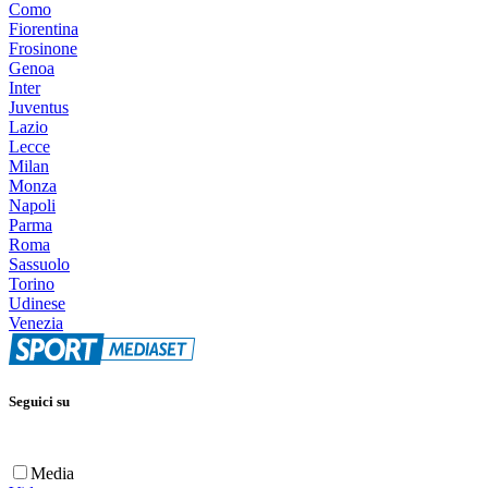
Como
Fiorentina
Frosinone
Genoa
Inter
Juventus
Lazio
Lecce
Milan
Monza
Napoli
Parma
Roma
Sassuolo
Torino
Udinese
Venezia
Seguici su
Media