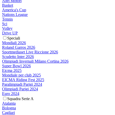
Altri Motori
Basket
America's Cup
Nations League
Tennis
Sci
Volley
Drive UP
Speciali
Mondiali 2026
Roland Garros 2026
Sportmediaset Live Riccione 2026
Scudetto Inter 2026
Olimpiadi Invernali Milano Cortina 2026
Super Bowl 2026
Eicma 2025
Mondiale per club 2025
EICMA Riding Fest 2025
Paralimpiadi Parigi 2024
Olimpiadi Parigi 2024
Euro 2024
Squadra Serie A
Atalanta
Bologna
Cagliari