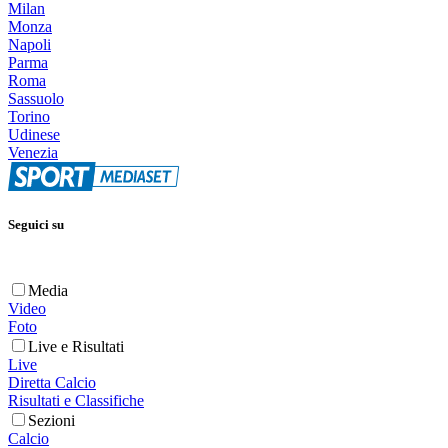
Milan
Monza
Napoli
Parma
Roma
Sassuolo
Torino
Udinese
Venezia
Seguici su
Media
Video
Foto
Live e Risultati
Live
Diretta Calcio
Risultati e Classifiche
Sezioni
Calcio