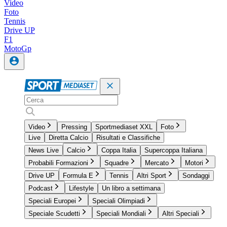
Video
Foto
Tennis
Drive UP
F1
MotoGp
Video
Pressing
Sportmediaset XXL
Foto
Live
Diretta Calcio
Risultati e Classifiche
News Live
Calcio
Coppa Italia
Supercoppa Italiana
Probabili Formazioni
Squadre
Mercato
Motori
Drive UP
Formula E
Tennis
Altri Sport
Sondaggi
Podcast
Lifestyle
Un libro a settimana
Speciali Europei
Speciali Olimpiadi
Speciale Scudetti
Speciali Mondiali
Altri Speciali