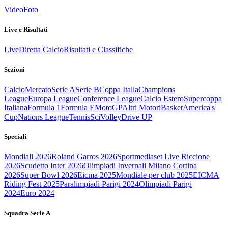
Video
Foto
Live e Risultati
Live
Diretta Calcio
Risultati e Classifiche
Sezioni
Calcio
Mercato
Serie A
Serie B
Coppa Italia
Champions
League
Europa League
Conference League
Calcio Estero
Supercoppa
Italiana
Formula 1
Formula E
MotoGP
Altri Motori
Basket
America's
Cup
Nations League
Tennis
Sci
Volley
Drive UP
Speciali
Mondiali 2026
Roland Garros 2026
Sportmediaset Live Riccione
2026
Scudetto Inter 2026
Olimpiadi Invernali Milano Cortina
2026
Super Bowl 2026
Eicma 2025
Mondiale per club 2025
EICMA
Riding Fest 2025
Paralimpiadi Parigi 2024
Olimpiadi Parigi
2024
Euro 2024
Squadra Serie A