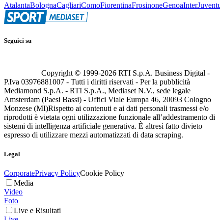
Atalanta
Bologna
Cagliari
Como
Fiorentina
Frosinone
Genoa
Inter
Juvent
Seguici su
Copyright © 1999-
2026
RTI S.p.A. Business Digital -
P.Iva 03976881007 - Tutti i diritti riservati - Per la pubblicità
Mediamond S.p.A. - RTI S.p.A., Mediaset N.V., sede legale
Amsterdam (Paesi Bassi) - Uffici Viale Europa 46, 20093 Cologno
Monzese (MI)
Rispetto ai contenuti e ai dati personali trasmessi e/o
riprodotti è vietata ogni utilizzazione funzionale all’addestramento di
sistemi di intelligenza artificiale generativa. È altresì fatto divieto
espresso di utilizzare mezzi automatizzati di data scraping.
Legal
Corporate
Privacy Policy
Cookie Policy
Media
Video
Foto
Live e Risultati
Live