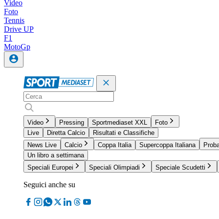
Video
Foto
Tennis
Drive UP
F1
MotoGp
Video
Pressing
Sportmediaset XXL
Foto
Live
Diretta Calcio
Risultati e Classifiche
News Live
Calcio
Coppa Italia
Supercoppa Italiana
Proba
Un libro a settimana
Speciali Europei
Speciali Olimpiadi
Speciale Scudetti
Seguici anche su