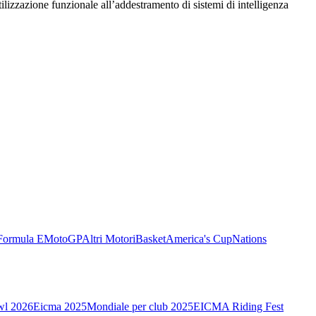
utilizzazione funzionale all’addestramento di sistemi di intelligenza
Formula E
MotoGP
Altri Motori
Basket
America's Cup
Nations
wl 2026
Eicma 2025
Mondiale per club 2025
EICMA Riding Fest