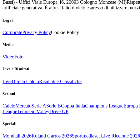
Bassi) - Uffici Viale Europa 46, 20093 Cologno Monzese (MI)
Rispett
artificiale generativa. È altresì fatto divieto espresso di utilizzare mez
Legal
Corporate
Privacy Policy
Cookie Policy
Media
Video
Foto
Live e Risultati
Live
Diretta Calcio
Risultati e Classifiche
Sezioni
Calcio
Mercato
Serie A
Serie B
Coppa Italia
Champions League
Europa 
League
Tennis
Sci
Volley
Drive UP
Speciali
Mondiali 2026
Roland Garros 2026
Sportmediaset Live Riccione 2026