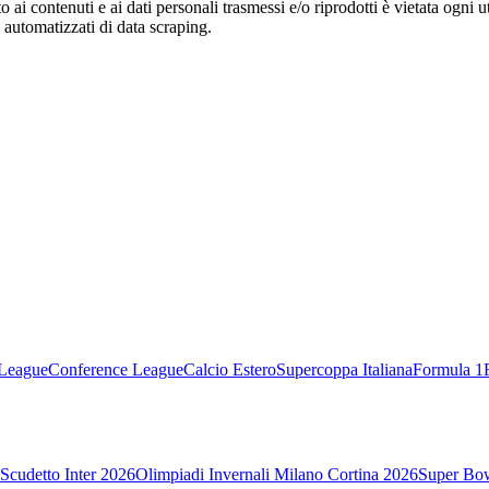
o ai contenuti e ai dati personali trasmessi e/o riprodotti è vietata ogni 
zi automatizzati di data scraping.
League
Conference League
Calcio Estero
Supercoppa Italiana
Formula 1
Scudetto Inter 2026
Olimpiadi Invernali Milano Cortina 2026
Super Bo