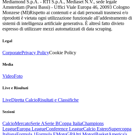
Mediamond S.p.A. - RTI S.p.A., Mediaset N.V., sede legale
Amsterdam (Paesi Bassi) - Uffici Viale Europa 46, 20093 Cologno
Monzese (MI)
Rispetto ai contenuti e ai dati personali trasmessi e/o
riprodotti è vietata ogni utilizzazione funzionale all’addestramento di
sistemi di intelligenza artificiale generativa. È altresì fatto divieto
espresso di utilizzare mezzi automatizzati di data scraping.
Legal
Corporate
Privacy Policy
Cookie Policy
Media
Video
Foto
Live e Risultati
Live
Diretta Calcio
Risultati e Classifiche
Sezioni
Calcio
Mercato
Serie A
Serie B
Coppa Italia
Champions
League
Europa League
Conference League
Calcio Estero
Supercoppa
Italiana
Formula 1
Formula E
MotoGP
Altri Motori
Basket
America's