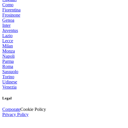
Como
Fiorentina
Frosinone
Genoa
Inter
Juventus
Lazio
Lecce
Milan
Monza
Napoli
Parma
Roma
Sassuolo
Torino
Udinese
Venezia
Legal
Corporate
Cookie Policy
Privacy Policy