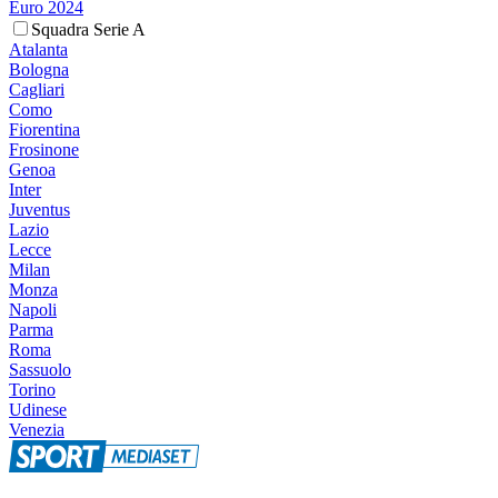
Euro 2024
Squadra Serie A
Atalanta
Bologna
Cagliari
Como
Fiorentina
Frosinone
Genoa
Inter
Juventus
Lazio
Lecce
Milan
Monza
Napoli
Parma
Roma
Sassuolo
Torino
Udinese
Venezia