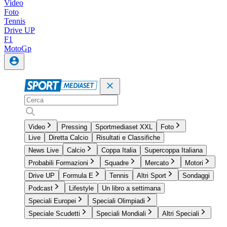
Video
Foto
Tennis
Drive UP
F1
MotoGp
Video
Pressing
Sportmediaset XXL
Foto
Live
Diretta Calcio
Risultati e Classifiche
News Live
Calcio
Coppa Italia
Supercoppa Italiana
Probabili Formazioni
Squadre
Mercato
Motori
Drive UP
Formula E
Tennis
Altri Sport
Sondaggi
Podcast
Lifestyle
Un libro a settimana
Speciali Europei
Speciali Olimpiadi
Speciale Scudetti
Speciali Mondiali
Altri Speciali