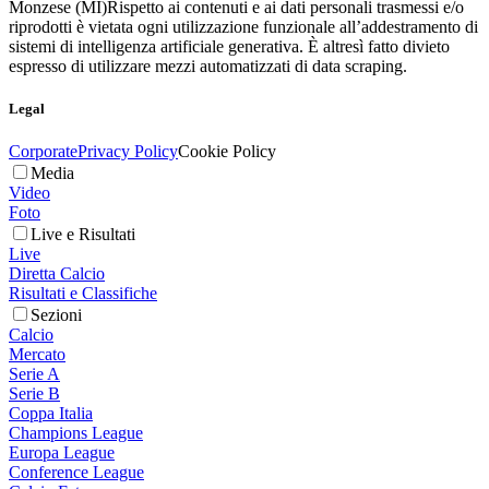
Monzese (MI)
Rispetto ai contenuti e ai dati personali trasmessi e/o
riprodotti è vietata ogni utilizzazione funzionale all’addestramento di
sistemi di intelligenza artificiale generativa. È altresì fatto divieto
espresso di utilizzare mezzi automatizzati di data scraping.
Legal
Corporate
Privacy Policy
Cookie Policy
Media
Video
Foto
Live e Risultati
Live
Diretta Calcio
Risultati e Classifiche
Sezioni
Calcio
Mercato
Serie A
Serie B
Coppa Italia
Champions League
Europa League
Conference League