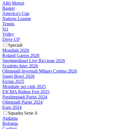
Altri Motori
Basket
America's Cup
Nations League
Tennis
Sci
Volley
Drive UP
Speciali
Mondiali 2026
Roland Garros 2026
Sportmediaset Live Riccione 2026
Scudetto Inter 2026
Olimpiadi Invernali Milano Cortina 2026
Super Bowl 2026
Eicma 2025
Mondiale per club 2025
EICMA Riding Fest 2025
Paralimpiadi Parigi 2024
Olimpiadi Parigi 2024
Euro 2024
Squadra Serie A
Atalanta
Bologna
Cagliari