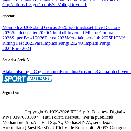
Cup
Nations League
Tennis
Sci
Volley
Drive UP
Speciali
Mondiali 2026
Roland Garros 2026
Sportmediaset Live Riccione
2026
Scudetto Inter 2026
Olimpiadi Invernali Milano Cortina
2026
Super Bowl 2026
Eicma 2025
Mondiale per club 2025
EICMA
Riding Fest 2025
Paralimpiadi Parigi 2024
Olimpiadi Parigi
2024
Euro 2024
Squadra Serie A
Atalanta
Bologna
Cagliari
Como
Fiorentina
Frosinone
Genoa
Inter
Juvent
Seguici su
Copyright © 1999-
2026
RTI S.p.A. Business Digital -
P.Iva 03976881007 - Tutti i diritti riservati - Per la pubblicità
Mediamond S.p.A. - RTI S.p.A., Mediaset N.V., sede legale
Amsterdam (Paesi Bassi) - Uffici Viale Europa 46, 20093 Cologno