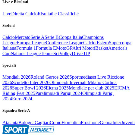
Live e Risultati
Live
Diretta Calcio
Risultati e Classifiche
Sezioni
Calcio
Mercato
Serie A
Serie B
Coppa Italia
Champions
League
Europa League
Conference League
Calcio Estero
Supercoppa
Italiana
Formula 1
Formula E
MotoGP
Altri Motori
Basket
America's
Cup
Nations League
Tennis
Sci
Volley
Drive UP
Speciali
Mondiali 2026
Roland Garros 2026
Sportmediaset Live Riccione
2026
Scudetto Inter 2026
Olimpiadi Invernali Milano Cortina
2026
Super Bowl 2026
Eicma 2025
Mondiale per club 2025
EICMA
Riding Fest 2025
Paralimpiadi Parigi 2024
Olimpiadi Parigi
2024
Euro 2024
Squadra Serie A
Atalanta
Bologna
Cagliari
Como
Fiorentina
Frosinone
Genoa
Inter
Juvent