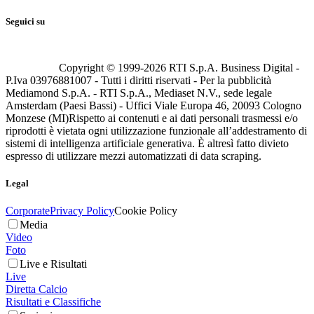
Seguici su
Copyright © 1999-
2026
RTI S.p.A. Business Digital -
P.Iva 03976881007 - Tutti i diritti riservati - Per la pubblicità
Mediamond S.p.A. - RTI S.p.A., Mediaset N.V., sede legale
Amsterdam (Paesi Bassi) - Uffici Viale Europa 46, 20093 Cologno
Monzese (MI)
Rispetto ai contenuti e ai dati personali trasmessi e/o
riprodotti è vietata ogni utilizzazione funzionale all’addestramento di
sistemi di intelligenza artificiale generativa. È altresì fatto divieto
espresso di utilizzare mezzi automatizzati di data scraping.
Legal
Corporate
Privacy Policy
Cookie Policy
Media
Video
Foto
Live e Risultati
Live
Diretta Calcio
Risultati e Classifiche