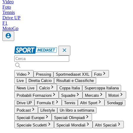
Video
Foto
Tennis
Drive UP
F1
MotoGp
Video
Pressing
Sportmediaset XXL
Foto
Live
Diretta Calcio
Risultati e Classifiche
News Live
Calcio
Coppa Italia
Supercoppa Italiana
Probabili Formazioni
Squadre
Mercato
Motori
Drive UP
Formula E
Tennis
Altri Sport
Sondaggi
Podcast
Lifestyle
Un libro a settimana
Speciali Europei
Speciali Olimpiadi
Speciale Scudetti
Speciali Mondiali
Altri Speciali