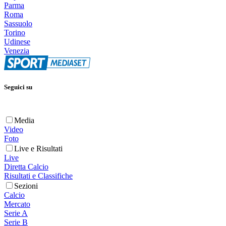
Parma
Roma
Sassuolo
Torino
Udinese
Venezia
Seguici su
Media
Video
Foto
Live e Risultati
Live
Diretta Calcio
Risultati e Classifiche
Sezioni
Calcio
Mercato
Serie A
Serie B