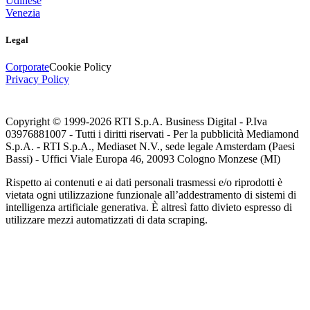
Udinese
Venezia
Legal
Corporate
Cookie Policy
Privacy Policy
Copyright © 1999-
2026
RTI S.p.A. Business Digital - P.Iva
03976881007 - Tutti i diritti riservati - Per la pubblicità Mediamond
S.p.A. - RTI S.p.A., Mediaset N.V., sede legale Amsterdam (Paesi
Bassi) - Uffici Viale Europa 46, 20093 Cologno Monzese (MI)
Rispetto ai contenuti e ai dati personali trasmessi e/o riprodotti è
vietata ogni utilizzazione funzionale all’addestramento di sistemi di
intelligenza artificiale generativa. È altresì fatto divieto espresso di
utilizzare mezzi automatizzati di data scraping.