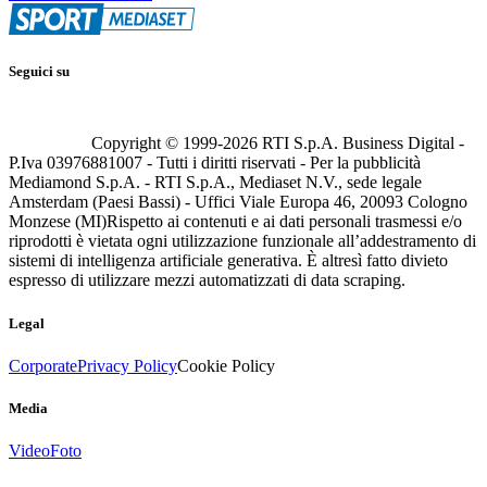
Seguici su
Copyright © 1999-
2026
RTI S.p.A. Business Digital -
P.Iva 03976881007 - Tutti i diritti riservati - Per la pubblicità
Mediamond S.p.A. - RTI S.p.A., Mediaset N.V., sede legale
Amsterdam (Paesi Bassi) - Uffici Viale Europa 46, 20093 Cologno
Monzese (MI)
Rispetto ai contenuti e ai dati personali trasmessi e/o
riprodotti è vietata ogni utilizzazione funzionale all’addestramento di
sistemi di intelligenza artificiale generativa. È altresì fatto divieto
espresso di utilizzare mezzi automatizzati di data scraping.
Legal
Corporate
Privacy Policy
Cookie Policy
Media
Video
Foto