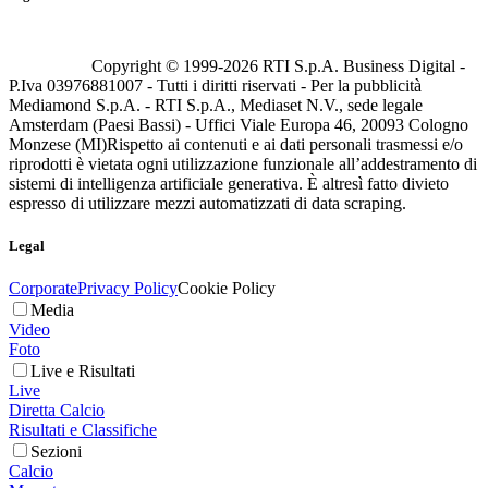
Copyright © 1999-
2026
RTI S.p.A. Business Digital -
P.Iva 03976881007 - Tutti i diritti riservati - Per la pubblicità
Mediamond S.p.A. - RTI S.p.A., Mediaset N.V., sede legale
Amsterdam (Paesi Bassi) - Uffici Viale Europa 46, 20093 Cologno
Monzese (MI)
Rispetto ai contenuti e ai dati personali trasmessi e/o
riprodotti è vietata ogni utilizzazione funzionale all’addestramento di
sistemi di intelligenza artificiale generativa. È altresì fatto divieto
espresso di utilizzare mezzi automatizzati di data scraping.
Legal
Corporate
Privacy Policy
Cookie Policy
Media
Video
Foto
Live e Risultati
Live
Diretta Calcio
Risultati e Classifiche
Sezioni
Calcio