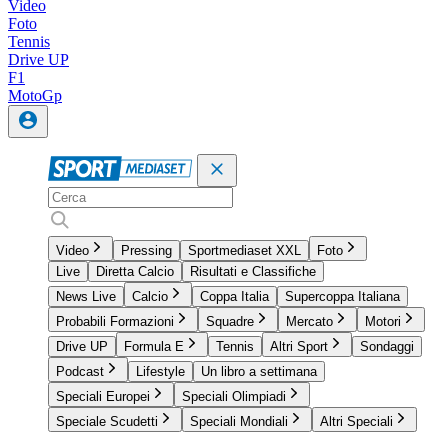
Video
Foto
Tennis
Drive UP
F1
MotoGp
Video
Pressing
Sportmediaset XXL
Foto
Live
Diretta Calcio
Risultati e Classifiche
News Live
Calcio
Coppa Italia
Supercoppa Italiana
Probabili Formazioni
Squadre
Mercato
Motori
Drive UP
Formula E
Tennis
Altri Sport
Sondaggi
Podcast
Lifestyle
Un libro a settimana
Speciali Europei
Speciali Olimpiadi
Speciale Scudetti
Speciali Mondiali
Altri Speciali