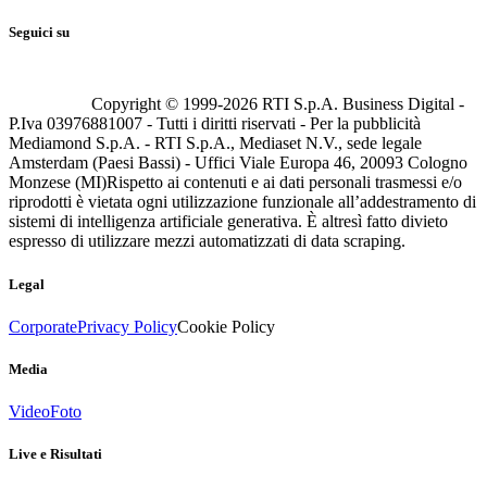
Seguici su
Copyright © 1999-
2026
RTI S.p.A. Business Digital -
P.Iva 03976881007 - Tutti i diritti riservati - Per la pubblicità
Mediamond S.p.A. - RTI S.p.A., Mediaset N.V., sede legale
Amsterdam (Paesi Bassi) - Uffici Viale Europa 46, 20093 Cologno
Monzese (MI)
Rispetto ai contenuti e ai dati personali trasmessi e/o
riprodotti è vietata ogni utilizzazione funzionale all’addestramento di
sistemi di intelligenza artificiale generativa. È altresì fatto divieto
espresso di utilizzare mezzi automatizzati di data scraping.
Legal
Corporate
Privacy Policy
Cookie Policy
Media
Video
Foto
Live e Risultati