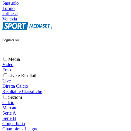
Sassuolo
Torino
Udinese
Venezia
Seguici su
Media
Video
Foto
Live e Risultati
Live
Diretta Calcio
Risultati e Classifiche
Sezioni
Calcio
Mercato
Serie A
Serie B
Coppa Italia
Champions League