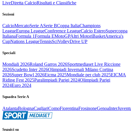
Live
Diretta Calcio
Risultati e Classifiche
Sezioni
Calcio
Mercato
Serie A
Serie B
Coppa Italia
Champions
League
Europa League
Conference League
Calcio Estero
Supercoppa
Italiana
Formula 1
Formula E
MotoGP
Altri Motori
Basket
America's
Cup
Nations League
Tennis
Sci
Volley
Drive UP
Speciali
Mondiali 2026
Roland Garros 2026
Sportmediaset Live Riccione
2026
Scudetto Inter 2026
Olimpiadi Invernali Milano Cortina
2026
Super Bowl 2026
Eicma 2025
Mondiale per club 2025
EICMA
Riding Fest 2025
Paralimpiadi Parigi 2024
Olimpiadi Parigi
2024
Euro 2024
Squadra Serie A
Atalanta
Bologna
Cagliari
Como
Fiorentina
Frosinone
Genoa
Inter
Juvent
Seguici su