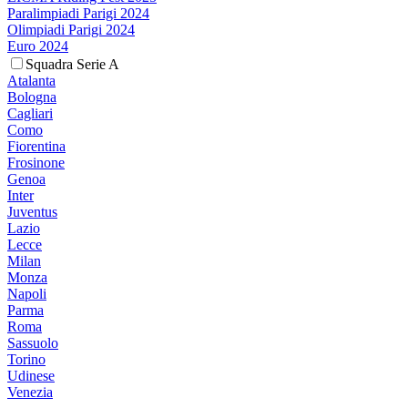
Paralimpiadi Parigi 2024
Olimpiadi Parigi 2024
Euro 2024
Squadra Serie A
Atalanta
Bologna
Cagliari
Como
Fiorentina
Frosinone
Genoa
Inter
Juventus
Lazio
Lecce
Milan
Monza
Napoli
Parma
Roma
Sassuolo
Torino
Udinese
Venezia