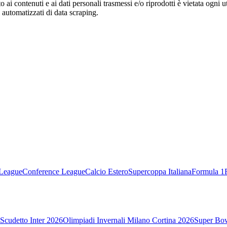
o ai contenuti e ai dati personali trasmessi e/o riprodotti è vietata ogni 
zi automatizzati di data scraping.
League
Conference League
Calcio Estero
Supercoppa Italiana
Formula 1
Scudetto Inter 2026
Olimpiadi Invernali Milano Cortina 2026
Super Bo