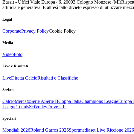
Bassi) - Uffici Viale Europa 46, 20093 Cologno Monzese (MI)
Rispett
artificiale generativa. È altresì fatto divieto espresso di utilizzare mez
Legal
Corporate
Privacy Policy
Cookie Policy
Media
Video
Foto
Live e Risultati
Live
Diretta Calcio
Risultati e Classifiche
Sezioni
Calcio
Mercato
Serie A
Serie B
Coppa Italia
Champions League
Europa 
League
Tennis
Sci
Volley
Drive UP
Speciali
Mondiali 2026
Roland Garros 2026
Sportmediaset Live Riccione 2026