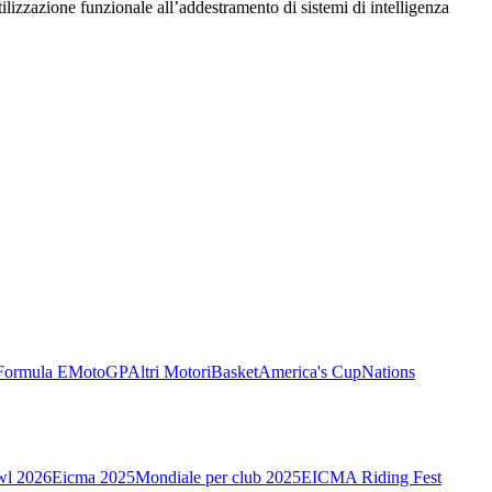
utilizzazione funzionale all’addestramento di sistemi di intelligenza
Formula E
MotoGP
Altri Motori
Basket
America's Cup
Nations
wl 2026
Eicma 2025
Mondiale per club 2025
EICMA Riding Fest