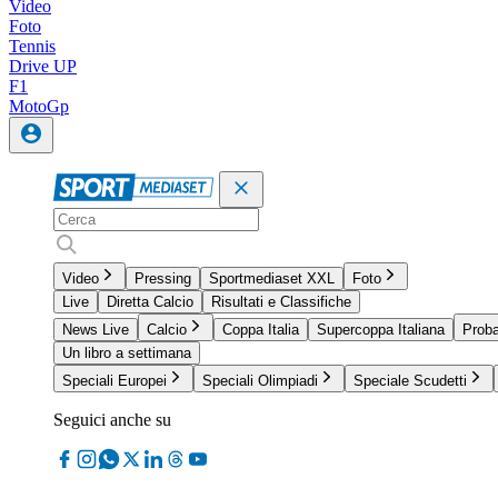
Video
Foto
Tennis
Drive UP
F1
MotoGp
Video
Pressing
Sportmediaset XXL
Foto
Live
Diretta Calcio
Risultati e Classifiche
News Live
Calcio
Coppa Italia
Supercoppa Italiana
Proba
Un libro a settimana
Speciali Europei
Speciali Olimpiadi
Speciale Scudetti
Seguici anche su