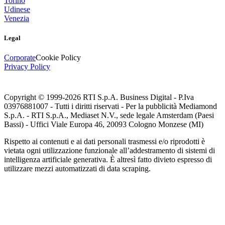
Torino
Udinese
Venezia
Legal
Corporate
Cookie Policy
Privacy Policy
Copyright © 1999-
2026
RTI S.p.A. Business Digital - P.Iva
03976881007 - Tutti i diritti riservati - Per la pubblicità Mediamond
S.p.A. - RTI S.p.A., Mediaset N.V., sede legale Amsterdam (Paesi
Bassi) - Uffici Viale Europa 46, 20093 Cologno Monzese (MI)
Rispetto ai contenuti e ai dati personali trasmessi e/o riprodotti è
vietata ogni utilizzazione funzionale all’addestramento di sistemi di
intelligenza artificiale generativa. È altresì fatto divieto espresso di
utilizzare mezzi automatizzati di data scraping.