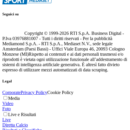
Seguici su
Copyright © 1999-
2026
RTI S.p.A. Business Digital -
P.Iva 03976881007 - Tutti i diritti riservati - Per la pubblicità
Mediamond S.p.A. - RTI S.p.A., Mediaset N.V., sede legale
Amsterdam (Paesi Bassi) - Uffici Viale Europa 46, 20093 Cologno
Monzese (MI)
Rispetto ai contenuti e ai dati personali trasmessi e/o
riprodotti è vietata ogni utilizzazione funzionale all’addestramento di
sistemi di intelligenza artificiale generativa. È altresì fatto divieto
espresso di utilizzare mezzi automatizzati di data scraping.
Legal
Corporate
Privacy Policy
Cookie Policy
Media
Video
Foto
Live e Risultati
Live
Diretta Calcio