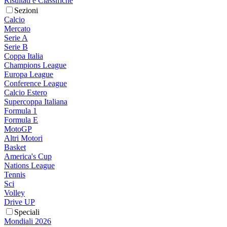
Risultati e Classifiche
Sezioni
Calcio
Mercato
Serie A
Serie B
Coppa Italia
Champions League
Europa League
Conference League
Calcio Estero
Supercoppa Italiana
Formula 1
Formula E
MotoGP
Altri Motori
Basket
America's Cup
Nations League
Tennis
Sci
Volley
Drive UP
Speciali
Mondiali 2026