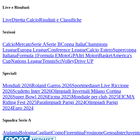
Live e Risultati
Live
Diretta Calcio
Risultati e Classifiche
Sezioni
Calcio
Mercato
Serie A
Serie B
Coppa Italia
Champions
League
Europa League
Conference League
Calcio Estero
Supercoppa
Italiana
Formula 1
Formula E
MotoGP
Altri Motori
Basket
America's
Cup
Nations League
Tennis
Sci
Volley
Drive UP
Speciali
Mondiali 2026
Roland Garros 2026
Sportmediaset Live Riccione
2026
Scudetto Inter 2026
Olimpiadi Invernali Milano Cortina
2026
Super Bowl 2026
Eicma 2025
Mondiale per club 2025
EICMA
Riding Fest 2025
Paralimpiadi Parigi 2024
Olimpiadi Parigi
2024
Euro 2024
Squadra Serie A
Atalanta
Bologna
Cagliari
Como
Fiorentina
Frosinone
Genoa
Inter
Juvent