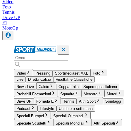
Video
Foto
Tennis
Drive UP
F1
MotoGp
Video
Pressing
Sportmediaset XXL
Foto
Live
Diretta Calcio
Risultati e Classifiche
News Live
Calcio
Coppa Italia
Supercoppa Italiana
Probabili Formazioni
Squadre
Mercato
Motori
Drive UP
Formula E
Tennis
Altri Sport
Sondaggi
Podcast
Lifestyle
Un libro a settimana
Speciali Europei
Speciali Olimpiadi
Speciale Scudetti
Speciali Mondiali
Altri Speciali