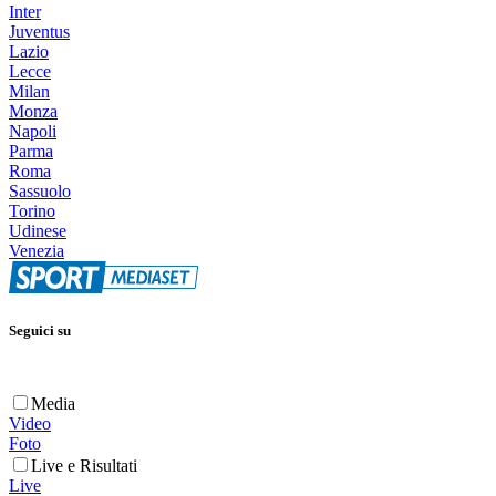
Inter
Juventus
Lazio
Lecce
Milan
Monza
Napoli
Parma
Roma
Sassuolo
Torino
Udinese
Venezia
Seguici su
Media
Video
Foto
Live e Risultati
Live