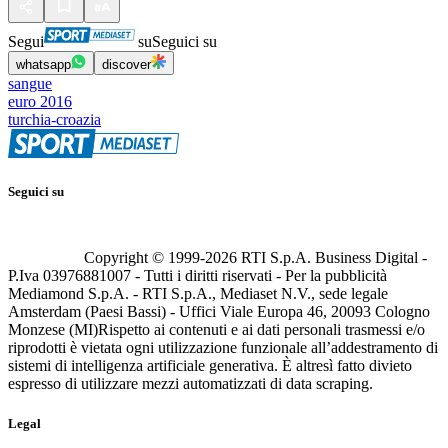
Segui
su
Seguici su
whatsapp
discover
sangue
euro 2016
turchia-croazia
Seguici su
Copyright © 1999-
2026
RTI S.p.A. Business Digital -
P.Iva 03976881007 - Tutti i diritti riservati - Per la pubblicità
Mediamond S.p.A. - RTI S.p.A., Mediaset N.V., sede legale
Amsterdam (Paesi Bassi) - Uffici Viale Europa 46, 20093 Cologno
Monzese (MI)
Rispetto ai contenuti e ai dati personali trasmessi e/o
riprodotti è vietata ogni utilizzazione funzionale all’addestramento di
sistemi di intelligenza artificiale generativa. È altresì fatto divieto
espresso di utilizzare mezzi automatizzati di data scraping.
Legal