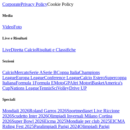
Corporate
Privacy Policy
Cookie Policy
Media
Video
Foto
Live e Risultati
Live
Diretta Calcio
Risultati e Classifiche
Sezioni
Calcio
Mercato
Serie A
Serie B
Coppa Italia
Champions
League
Europa League
Conference League
Calcio Estero
Supercoppa
Italiana
Formula 1
Formula E
MotoGP
Altri Motori
Basket
America's
Cup
Nations League
Tennis
Sci
Volley
Drive UP
Speciali
Mondiali 2026
Roland Garros 2026
Sportmediaset Live Riccione
2026
Scudetto Inter 2026
Olimpiadi Invernali Milano Cortina
2026
Super Bowl 2026
Eicma 2025
Mondiale per club 2025
EICMA
Riding Fest 2025
Paralimpiadi Parigi 2024
Olimpiadi Parigi