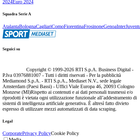
2024
Euro 2024
Squadra Serie A
Atalanta
Bologna
Cagliari
Como
Fiorentina
Frosinone
Genoa
Inter
Juvent
Seguici su
Copyright © 1999-
2026
RTI S.p.A. Business Digital -
P.Iva 03976881007 - Tutti i diritti riservati - Per la pubblicità
Mediamond S.p.A. - RTI S.p.A., Mediaset N.V., sede legale
Amsterdam (Paesi Bassi) - Uffici Viale Europa 46, 20093 Cologno
Monzese (MI)
Rispetto ai contenuti e ai dati personali trasmessi e/o
riprodotti è vietata ogni utilizzazione funzionale all’addestramento di
sistemi di intelligenza artificiale generativa. È altresì fatto divieto
espresso di utilizzare mezzi automatizzati di data scraping.
Legal
Corporate
Privacy Policy
Cookie Policy
Media