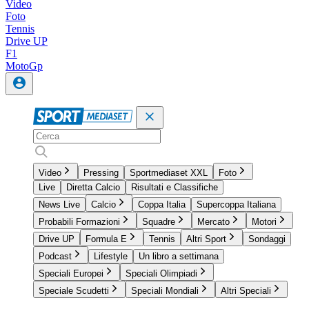
Video
Foto
Tennis
Drive UP
F1
MotoGp
Video
Pressing
Sportmediaset XXL
Foto
Live
Diretta Calcio
Risultati e Classifiche
News Live
Calcio
Coppa Italia
Supercoppa Italiana
Probabili Formazioni
Squadre
Mercato
Motori
Drive UP
Formula E
Tennis
Altri Sport
Sondaggi
Podcast
Lifestyle
Un libro a settimana
Speciali Europei
Speciali Olimpiadi
Speciale Scudetti
Speciali Mondiali
Altri Speciali