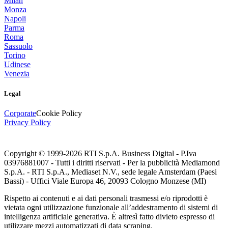
Milan
Monza
Napoli
Parma
Roma
Sassuolo
Torino
Udinese
Venezia
Legal
Corporate
Cookie Policy
Privacy Policy
Copyright © 1999-
2026
RTI S.p.A. Business Digital - P.Iva
03976881007 - Tutti i diritti riservati - Per la pubblicità Mediamond
S.p.A. - RTI S.p.A., Mediaset N.V., sede legale Amsterdam (Paesi
Bassi) - Uffici Viale Europa 46, 20093 Cologno Monzese (MI)
Rispetto ai contenuti e ai dati personali trasmessi e/o riprodotti è
vietata ogni utilizzazione funzionale all’addestramento di sistemi di
intelligenza artificiale generativa. È altresì fatto divieto espresso di
utilizzare mezzi automatizzati di data scraping.