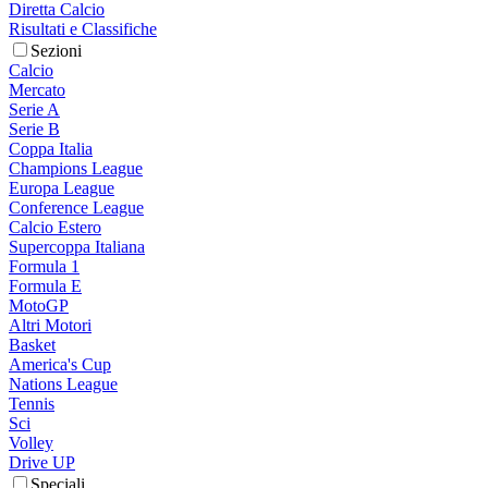
Diretta Calcio
Risultati e Classifiche
Sezioni
Calcio
Mercato
Serie A
Serie B
Coppa Italia
Champions League
Europa League
Conference League
Calcio Estero
Supercoppa Italiana
Formula 1
Formula E
MotoGP
Altri Motori
Basket
America's Cup
Nations League
Tennis
Sci
Volley
Drive UP
Speciali