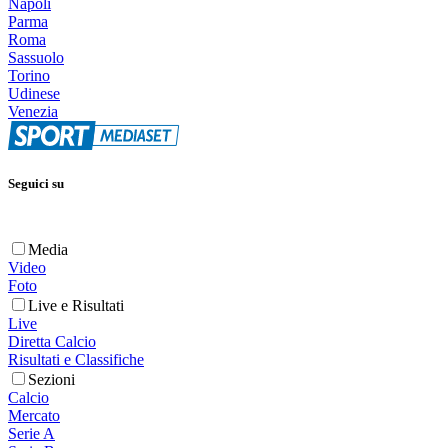
Napoli
Parma
Roma
Sassuolo
Torino
Udinese
Venezia
Seguici su
Media
Video
Foto
Live e Risultati
Live
Diretta Calcio
Risultati e Classifiche
Sezioni
Calcio
Mercato
Serie A