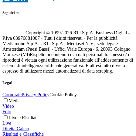
Seguici su
Copyright © 1999-
2026
RTI S.p.A. Business Digital -
P.Iva 03976881007 - Tutti i diritti riservati - Per la pubblicità
Mediamond S.p.A. - RTI S.p.A., Mediaset N.V., sede legale
Amsterdam (Paesi Bassi) - Uffici Viale Europa 46, 20093 Cologno
Monzese (MI)
Rispetto ai contenuti e ai dati personali trasmessi e/o
riprodotti è vietata ogni utilizzazione funzionale all’addestramento di
sistemi di intelligenza artificiale generativa. È altresì fatto divieto
espresso di utilizzare mezzi automatizzati di data scraping.
Legal
Corporate
Privacy Policy
Cookie Policy
Media
Video
Foto
Live e Risultati
Live
Diretta Calcio
Risultati e Classifiche