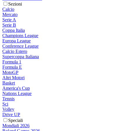
Sezioni
Calcio
Mercato
Serie A
Serie B
Coppa Italia
Champions League
Europa League
Conference League
Calcio Estero
Supercoppa Italiana
Formula 1
Formula E
MotoGP
Altri Motori
Basket
America's Cup
Nations League
Tennis
Sci
Volley
Drive UP
Speciali
Mondiali 2026
Roland Garros 2026