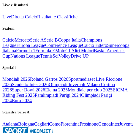
Live e Risultati
Live
Diretta Calcio
Risultati e Classifiche
Sezioni
Calcio
Mercato
Serie A
Serie B
Coppa Italia
Champions
League
Europa League
Conference League
Calcio Estero
Supercoppa
Italiana
Formula 1
Formula E
MotoGP
Altri Motori
Basket
America's
Cup
Nations League
Tennis
Sci
Volley
Drive UP
Speciali
Mondiali 2026
Roland Garros 2026
Sportmediaset Live Riccione
2026
Scudetto Inter 2026
Olimpiadi Invernali Milano Cortina
2026
Super Bowl 2026
Eicma 2025
Mondiale per club 2025
EICMA
Riding Fest 2025
Paralimpiadi Parigi 2024
Olimpiadi Parigi
2024
Euro 2024
Squadra Serie A
Atalanta
Bologna
Cagliari
Como
Fiorentina
Frosinone
Genoa
Inter
Juvent