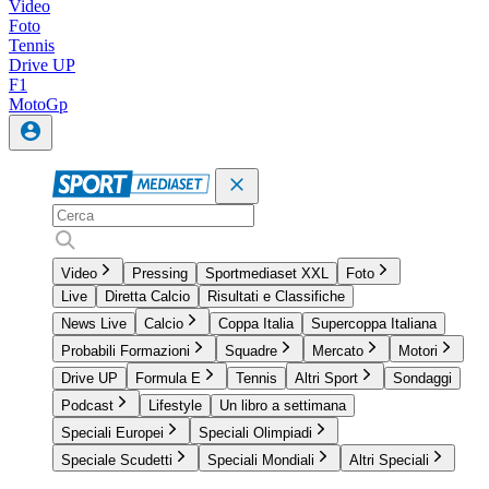
Video
Foto
Tennis
Drive UP
F1
MotoGp
Video
Pressing
Sportmediaset XXL
Foto
Live
Diretta Calcio
Risultati e Classifiche
News Live
Calcio
Coppa Italia
Supercoppa Italiana
Probabili Formazioni
Squadre
Mercato
Motori
Drive UP
Formula E
Tennis
Altri Sport
Sondaggi
Podcast
Lifestyle
Un libro a settimana
Speciali Europei
Speciali Olimpiadi
Speciale Scudetti
Speciali Mondiali
Altri Speciali