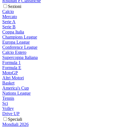
Risultati e Classifiche
Sezioni
Calcio
Mercato
Serie A
Serie B
Coppa Italia
Champions League
Europa League
Conference League
Calcio Estero
Supercoppa Italiana
Formula 1
Formula E
MotoGP
Altri Motori
Basket
America's Cup
Nations League
Tennis
Sci
Volley
Drive UP
Speciali
Mondiali 2026