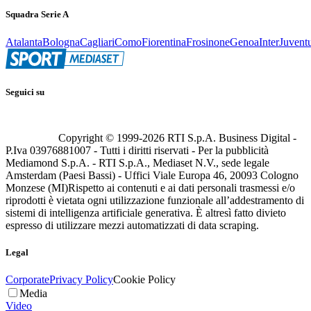
Squadra Serie A
Atalanta
Bologna
Cagliari
Como
Fiorentina
Frosinone
Genoa
Inter
Juvent
Seguici su
Copyright © 1999-
2026
RTI S.p.A. Business Digital -
P.Iva 03976881007 - Tutti i diritti riservati - Per la pubblicità
Mediamond S.p.A. - RTI S.p.A., Mediaset N.V., sede legale
Amsterdam (Paesi Bassi) - Uffici Viale Europa 46, 20093 Cologno
Monzese (MI)
Rispetto ai contenuti e ai dati personali trasmessi e/o
riprodotti è vietata ogni utilizzazione funzionale all’addestramento di
sistemi di intelligenza artificiale generativa. È altresì fatto divieto
espresso di utilizzare mezzi automatizzati di data scraping.
Legal
Corporate
Privacy Policy
Cookie Policy
Media
Video