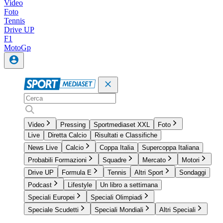
Video
Foto
Tennis
Drive UP
F1
MotoGp
Video
Pressing
Sportmediaset XXL
Foto
Live
Diretta Calcio
Risultati e Classifiche
News Live
Calcio
Coppa Italia
Supercoppa Italiana
Probabili Formazioni
Squadre
Mercato
Motori
Drive UP
Formula E
Tennis
Altri Sport
Sondaggi
Podcast
Lifestyle
Un libro a settimana
Speciali Europei
Speciali Olimpiadi
Speciale Scudetti
Speciali Mondiali
Altri Speciali