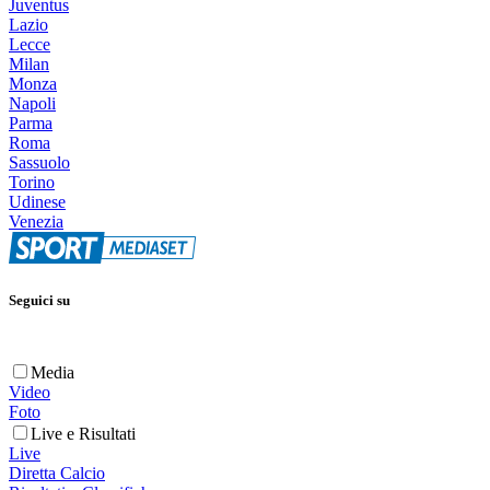
Juventus
Lazio
Lecce
Milan
Monza
Napoli
Parma
Roma
Sassuolo
Torino
Udinese
Venezia
Seguici su
Media
Video
Foto
Live e Risultati
Live
Diretta Calcio