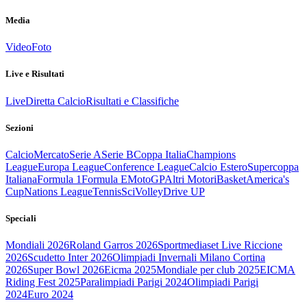
Media
Video
Foto
Live e Risultati
Live
Diretta Calcio
Risultati e Classifiche
Sezioni
Calcio
Mercato
Serie A
Serie B
Coppa Italia
Champions
League
Europa League
Conference League
Calcio Estero
Supercoppa
Italiana
Formula 1
Formula E
MotoGP
Altri Motori
Basket
America's
Cup
Nations League
Tennis
Sci
Volley
Drive UP
Speciali
Mondiali 2026
Roland Garros 2026
Sportmediaset Live Riccione
2026
Scudetto Inter 2026
Olimpiadi Invernali Milano Cortina
2026
Super Bowl 2026
Eicma 2025
Mondiale per club 2025
EICMA
Riding Fest 2025
Paralimpiadi Parigi 2024
Olimpiadi Parigi
2024
Euro 2024