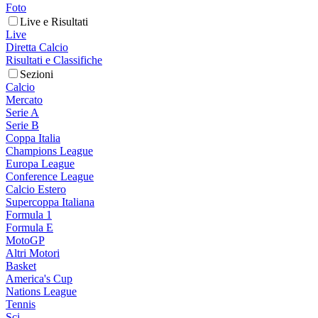
Foto
Live e Risultati
Live
Diretta Calcio
Risultati e Classifiche
Sezioni
Calcio
Mercato
Serie A
Serie B
Coppa Italia
Champions League
Europa League
Conference League
Calcio Estero
Supercoppa Italiana
Formula 1
Formula E
MotoGP
Altri Motori
Basket
America's Cup
Nations League
Tennis
Sci