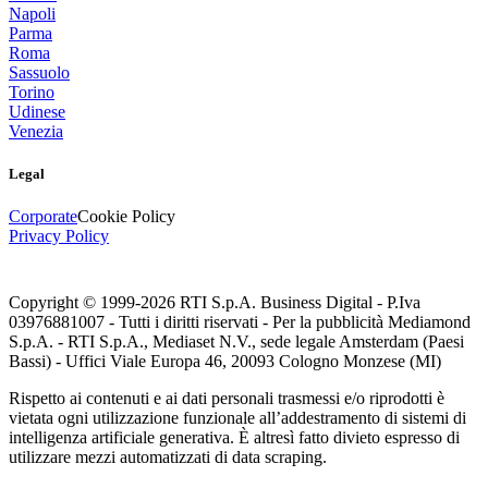
Napoli
Parma
Roma
Sassuolo
Torino
Udinese
Venezia
Legal
Corporate
Cookie Policy
Privacy Policy
Copyright © 1999-
2026
RTI S.p.A. Business Digital - P.Iva
03976881007 - Tutti i diritti riservati - Per la pubblicità Mediamond
S.p.A. - RTI S.p.A., Mediaset N.V., sede legale Amsterdam (Paesi
Bassi) - Uffici Viale Europa 46, 20093 Cologno Monzese (MI)
Rispetto ai contenuti e ai dati personali trasmessi e/o riprodotti è
vietata ogni utilizzazione funzionale all’addestramento di sistemi di
intelligenza artificiale generativa. È altresì fatto divieto espresso di
utilizzare mezzi automatizzati di data scraping.