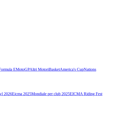
Formula E
MotoGP
Altri Motori
Basket
America's Cup
Nations
wl 2026
Eicma 2025
Mondiale per club 2025
EICMA Riding Fest