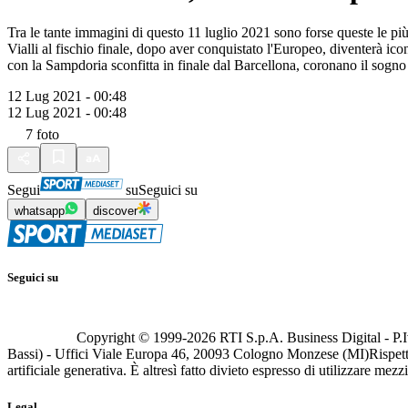
Tra le tante immagini di questo 11 luglio 2021 sono forse queste le più
Vialli al fischio finale, dopo aver conquistato l'Europeo, diventerà i
con la Sampdoria sconfitta in finale dal Barcellona, coronano il sogno d
12 Lug 2021 - 00:48
12 Lug 2021 - 00:48
7
foto
Segui
su
Seguici su
whatsapp
discover
Seguici su
Copyright © 1999-
2026
RTI S.p.A. Business Digital - P.I
Bassi) - Uffici Viale Europa 46, 20093 Cologno Monzese (MI)
Rispett
artificiale generativa. È altresì fatto divieto espresso di utilizzare mez
Legal