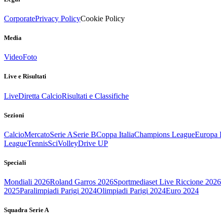
Corporate
Privacy Policy
Cookie Policy
Media
Video
Foto
Live e Risultati
Live
Diretta Calcio
Risultati e Classifiche
Sezioni
Calcio
Mercato
Serie A
Serie B
Coppa Italia
Champions League
Europa 
League
Tennis
Sci
Volley
Drive UP
Speciali
Mondiali 2026
Roland Garros 2026
Sportmediaset Live Riccione 2026
2025
Paralimpiadi Parigi 2024
Olimpiadi Parigi 2024
Euro 2024
Squadra Serie A