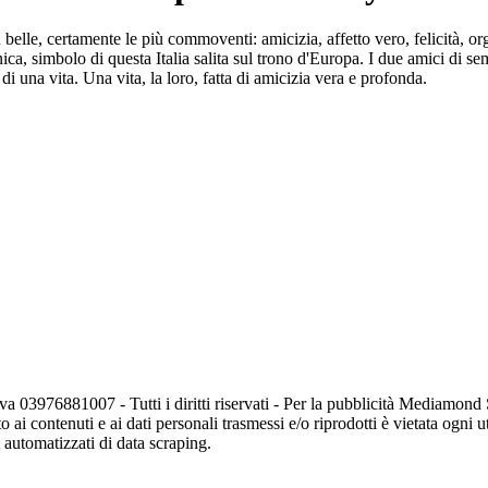
 belle, certamente le più commoventi: amicizia, affetto vero, felicità, o
conica, simbolo di questa Italia salita sul trono d'Europa. I due amici
i una vita. Una vita, la loro, fatta di amicizia vera e profonda.
va 03976881007 - Tutti i diritti riservati - Per la pubblicità Mediamon
o ai contenuti e ai dati personali trasmessi e/o riprodotti è vietata ogni 
zi automatizzati di data scraping.