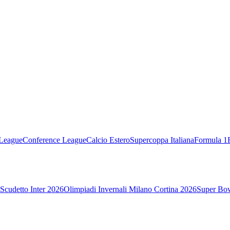
League
Conference League
Calcio Estero
Supercoppa Italiana
Formula 1
Scudetto Inter 2026
Olimpiadi Invernali Milano Cortina 2026
Super Bo