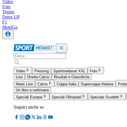
Video
Foto
Tennis
Drive UP
F1
MotoGp
Video
Pressing
Sportmediaset XXL
Foto
Live
Diretta Calcio
Risultati e Classifiche
News Live
Calcio
Coppa Italia
Supercoppa Italiana
Proba
Un libro a settimana
Speciali Europei
Speciali Olimpiadi
Speciale Scudetti
Seguici anche su