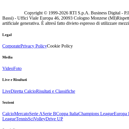
Copyright © 1999-
2026
RTI S.p.A. Business Digital - P.I
Bassi) - Uffici Viale Europa 46, 20093 Cologno Monzese (MI)
Rispett
artificiale generativa. È altresì fatto divieto espresso di utilizzare mez
Legal
Corporate
Privacy Policy
Cookie Policy
Media
Video
Foto
Live e Risultati
Live
Diretta Calcio
Risultati e Classifiche
Sezioni
Calcio
Mercato
Serie A
Serie B
Coppa Italia
Champions League
Europa 
League
Tennis
Sci
Volley
Drive UP