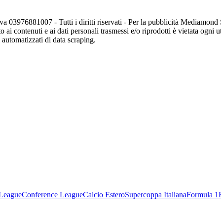
va 03976881007 - Tutti i diritti riservati - Per la pubblicità Mediamon
o ai contenuti e ai dati personali trasmessi e/o riprodotti è vietata ogni 
zi automatizzati di data scraping.
League
Conference League
Calcio Estero
Supercoppa Italiana
Formula 1