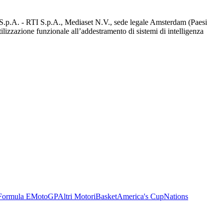
d S.p.A. - RTI S.p.A., Mediaset N.V., sede legale Amsterdam (Paesi
utilizzazione funzionale all’addestramento di sistemi di intelligenza
Formula E
MotoGP
Altri Motori
Basket
America's Cup
Nations