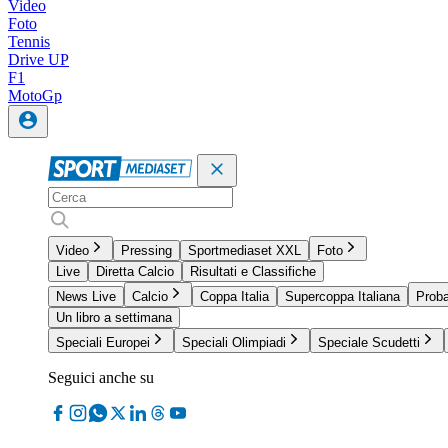
Video
Foto
Tennis
Drive UP
F1
MotoGp
Video
Pressing
Sportmediaset XXL
Foto
Live
Diretta Calcio
Risultati e Classifiche
News Live
Calcio
Coppa Italia
Supercoppa Italiana
Proba
Un libro a settimana
Speciali Europei
Speciali Olimpiadi
Speciale Scudetti
Seguici anche su