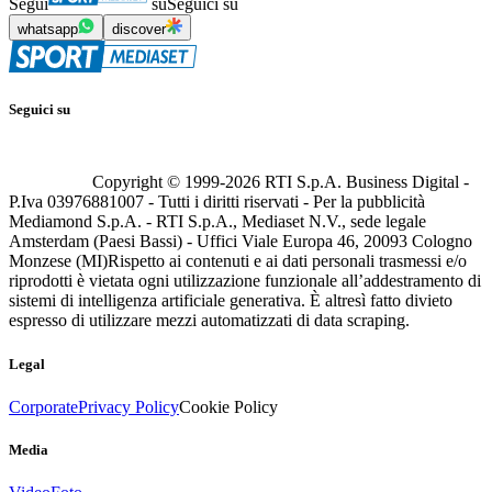
Segui
su
Seguici su
whatsapp
discover
Seguici su
Copyright © 1999-
2026
RTI S.p.A. Business Digital -
P.Iva 03976881007 - Tutti i diritti riservati - Per la pubblicità
Mediamond S.p.A. - RTI S.p.A., Mediaset N.V., sede legale
Amsterdam (Paesi Bassi) - Uffici Viale Europa 46, 20093 Cologno
Monzese (MI)
Rispetto ai contenuti e ai dati personali trasmessi e/o
riprodotti è vietata ogni utilizzazione funzionale all’addestramento di
sistemi di intelligenza artificiale generativa. È altresì fatto divieto
espresso di utilizzare mezzi automatizzati di data scraping.
Legal
Corporate
Privacy Policy
Cookie Policy
Media