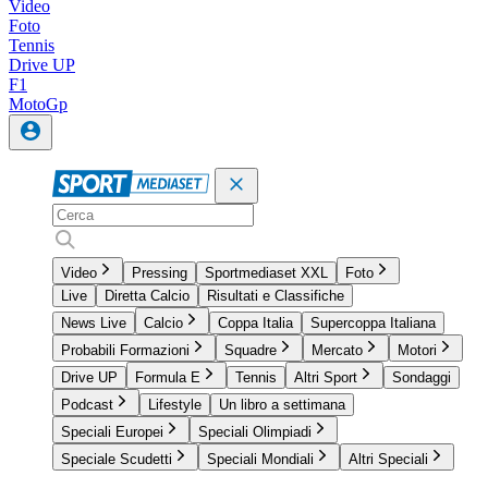
Video
Foto
Tennis
Drive UP
F1
MotoGp
Video
Pressing
Sportmediaset XXL
Foto
Live
Diretta Calcio
Risultati e Classifiche
News Live
Calcio
Coppa Italia
Supercoppa Italiana
Probabili Formazioni
Squadre
Mercato
Motori
Drive UP
Formula E
Tennis
Altri Sport
Sondaggi
Podcast
Lifestyle
Un libro a settimana
Speciali Europei
Speciali Olimpiadi
Speciale Scudetti
Speciali Mondiali
Altri Speciali