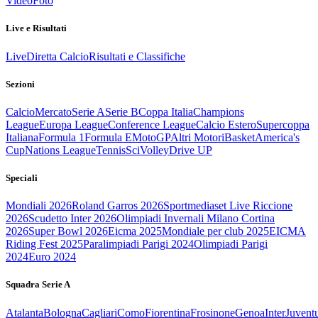
Video
Foto
Live e Risultati
Live
Diretta Calcio
Risultati e Classifiche
Sezioni
Calcio
Mercato
Serie A
Serie B
Coppa Italia
Champions
League
Europa League
Conference League
Calcio Estero
Supercoppa
Italiana
Formula 1
Formula E
MotoGP
Altri Motori
Basket
America's
Cup
Nations League
Tennis
Sci
Volley
Drive UP
Speciali
Mondiali 2026
Roland Garros 2026
Sportmediaset Live Riccione
2026
Scudetto Inter 2026
Olimpiadi Invernali Milano Cortina
2026
Super Bowl 2026
Eicma 2025
Mondiale per club 2025
EICMA
Riding Fest 2025
Paralimpiadi Parigi 2024
Olimpiadi Parigi
2024
Euro 2024
Squadra Serie A
Atalanta
Bologna
Cagliari
Como
Fiorentina
Frosinone
Genoa
Inter
Juvent