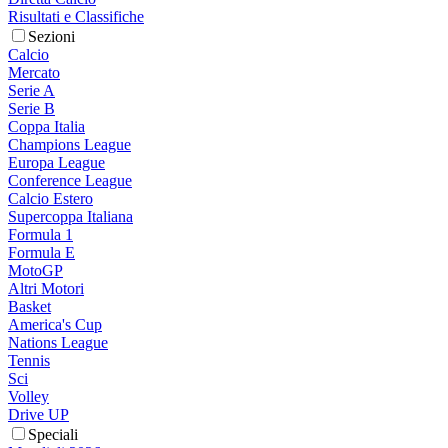
Risultati e Classifiche
Sezioni
Calcio
Mercato
Serie A
Serie B
Coppa Italia
Champions League
Europa League
Conference League
Calcio Estero
Supercoppa Italiana
Formula 1
Formula E
MotoGP
Altri Motori
Basket
America's Cup
Nations League
Tennis
Sci
Volley
Drive UP
Speciali