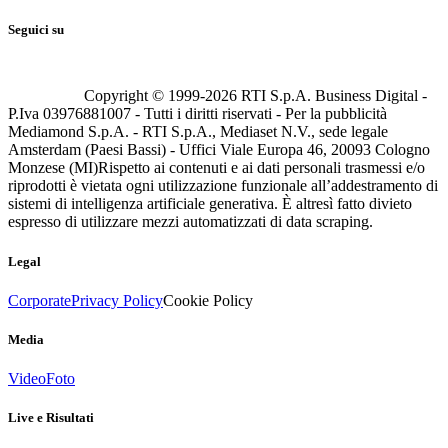
Seguici su
Copyright © 1999-
2026
RTI S.p.A. Business Digital -
P.Iva 03976881007 - Tutti i diritti riservati - Per la pubblicità
Mediamond S.p.A. - RTI S.p.A., Mediaset N.V., sede legale
Amsterdam (Paesi Bassi) - Uffici Viale Europa 46, 20093 Cologno
Monzese (MI)
Rispetto ai contenuti e ai dati personali trasmessi e/o
riprodotti è vietata ogni utilizzazione funzionale all’addestramento di
sistemi di intelligenza artificiale generativa. È altresì fatto divieto
espresso di utilizzare mezzi automatizzati di data scraping.
Legal
Corporate
Privacy Policy
Cookie Policy
Media
Video
Foto
Live e Risultati