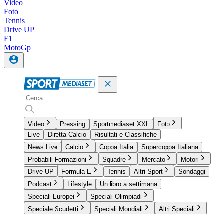
Video
Foto
Tennis
Drive UP
F1
MotoGp
Video
Pressing
Sportmediaset XXL
Foto
Live
Diretta Calcio
Risultati e Classifiche
News Live
Calcio
Coppa Italia
Supercoppa Italiana
Probabili Formazioni
Squadre
Mercato
Motori
Drive UP
Formula E
Tennis
Altri Sport
Sondaggi
Podcast
Lifestyle
Un libro a settimana
Speciali Europei
Speciali Olimpiadi
Speciale Scudetti
Speciali Mondiali
Altri Speciali