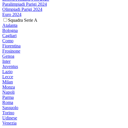
Paralimpiadi Parigi 2024
Olimpiadi Parigi 2024
Euro 2024
Squadra Serie A
Atalanta
Bologna
Cagliari
Como
Fiorentina
Frosinone
Genoa
Inter
Juventus
Lazio
Lecce
Milan
Monza
Napoli
Parma
Roma
Sassuolo
Torino
Udinese
Venezia