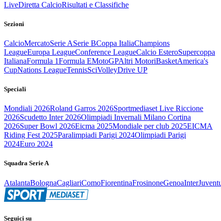
Live
Diretta Calcio
Risultati e Classifiche
Sezioni
Calcio
Mercato
Serie A
Serie B
Coppa Italia
Champions
League
Europa League
Conference League
Calcio Estero
Supercoppa
Italiana
Formula 1
Formula E
MotoGP
Altri Motori
Basket
America's
Cup
Nations League
Tennis
Sci
Volley
Drive UP
Speciali
Mondiali 2026
Roland Garros 2026
Sportmediaset Live Riccione
2026
Scudetto Inter 2026
Olimpiadi Invernali Milano Cortina
2026
Super Bowl 2026
Eicma 2025
Mondiale per club 2025
EICMA
Riding Fest 2025
Paralimpiadi Parigi 2024
Olimpiadi Parigi
2024
Euro 2024
Squadra Serie A
Atalanta
Bologna
Cagliari
Como
Fiorentina
Frosinone
Genoa
Inter
Juvent
Seguici su