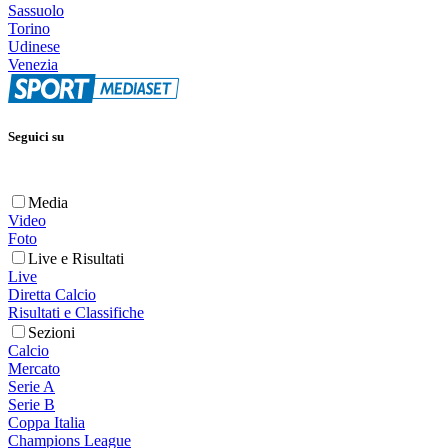
Sassuolo
Torino
Udinese
Venezia
Seguici su
Media
Video
Foto
Live e Risultati
Live
Diretta Calcio
Risultati e Classifiche
Sezioni
Calcio
Mercato
Serie A
Serie B
Coppa Italia
Champions League