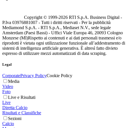
Copyright © 1999-
2026
RTI S.p.A. Business Digital -
P.Iva 03976881007 - Tutti i diritti riservati - Per la pubblicità
Mediamond S.p.A. - RTI S.p.A., Mediaset N.V., sede legale
Amsterdam (Paesi Bassi) - Uffici Viale Europa 46, 20093 Cologno
Monzese (MI)
Rispetto ai contenuti e ai dati personali trasmessi e/o
riprodotti è vietata ogni utilizzazione funzionale all’addestramento di
sistemi di intelligenza artificiale generativa. È altresì fatto divieto
espresso di utilizzare mezzi automatizzati di data scraping.
Legal
Corporate
Privacy Policy
Cookie Policy
Media
Video
Foto
Live e Risultati
Live
Diretta Calcio
Risultati e Classifiche
Sezioni
Calcio