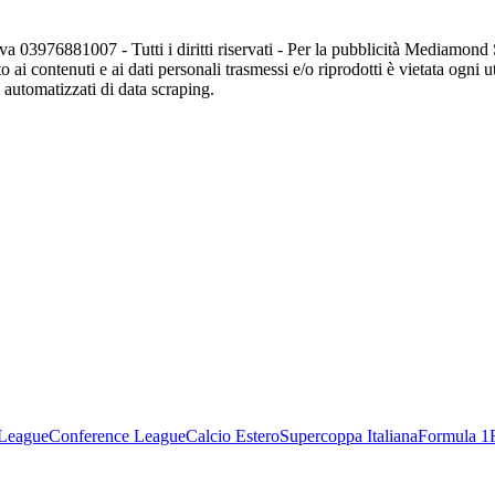
va 03976881007 - Tutti i diritti riservati - Per la pubblicità Mediamon
o ai contenuti e ai dati personali trasmessi e/o riprodotti è vietata ogni 
zi automatizzati di data scraping.
League
Conference League
Calcio Estero
Supercoppa Italiana
Formula 1