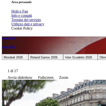
Area personale
Help e Faq
Info e contatti
Termini del servizio
Utilizzo dati e privacy
Cookie Policy
eicma 2021
eicma 2021
Mondiali 2026
Roland Garros 2026
Inter Scudetto 2026
Olim
1
di 17
Avvia slideshow
Fullscreen
Zoom