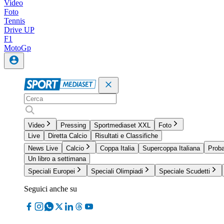
Video
Foto
Tennis
Drive UP
F1
MotoGp
Video
Pressing
Sportmediaset XXL
Foto
Live
Diretta Calcio
Risultati e Classifiche
News Live
Calcio
Coppa Italia
Supercoppa Italiana
Proba
Un libro a settimana
Speciali Europei
Speciali Olimpiadi
Speciale Scudetti
Seguici anche su