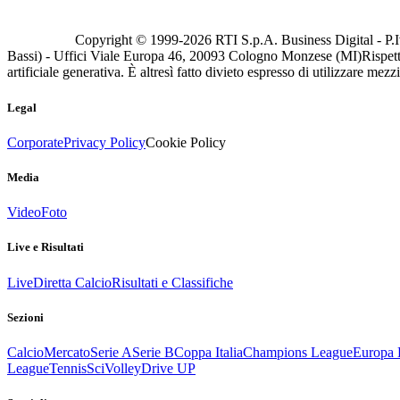
Copyright © 1999-
2026
RTI S.p.A. Business Digital - P.I
Bassi) - Uffici Viale Europa 46, 20093 Cologno Monzese (MI)
Rispett
artificiale generativa. È altresì fatto divieto espresso di utilizzare mez
Legal
Corporate
Privacy Policy
Cookie Policy
Media
Video
Foto
Live e Risultati
Live
Diretta Calcio
Risultati e Classifiche
Sezioni
Calcio
Mercato
Serie A
Serie B
Coppa Italia
Champions League
Europa 
League
Tennis
Sci
Volley
Drive UP