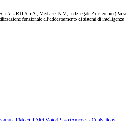
d S.p.A. - RTI S.p.A., Mediaset N.V., sede legale Amsterdam (Paesi
utilizzazione funzionale all’addestramento di sistemi di intelligenza
Formula E
MotoGP
Altri Motori
Basket
America's Cup
Nations